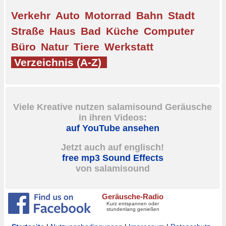
Verkehr
Auto
Motorrad
Bahn
Stadt
Straße
Haus
Bad
Küche
Computer
Büro
Natur
Tiere
Werkstatt
Verzeichnis (A-Z)
Viele Kreative nutzen salamisound Geräusche
in ihren Videos:
auf YouTube ansehen
Jetzt auch auf englisch!
free mp3 Sound Effects
von salamisound
Geräusche-Radio
Kurz entspannen oder
stundenlang genießen