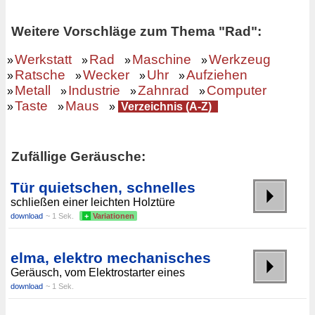
Weitere Vorschläge zum Thema "Rad":
Werkstatt
Rad
Maschine
Werkzeug
»
»
»
»
Ratsche
Wecker
Uhr
Aufziehen
»
»
»
»
Metall
Industrie
Zahnrad
Computer
»
»
»
»
Taste
Maus
»
»
»
Verzeichnis (A-Z)
Zufällige Geräusche:
Tür quietschen, schnelles
schließen einer leichten Holztüre
download
~ 1 Sek.
+
Variationen
elma, elektro mechanisches
Geräusch, vom Elektrostarter eines
download
~ 1 Sek.