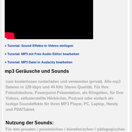
» Tutorial: Sound Effekte in Videos einfügen
» Tutorial: MP3 mit Free Audio Editor bearbeiten
» Tutorial: MP3 Datei in Audacity bearbeiten
mp3 Geräusche und Sounds
zum kostenlosen runterladen und verwenden (privat). Alle mp3
Dateien in 128 kbps und 44 KHz Stereo Qualität. Für Ihre
Fotoslideshow, Powerpoint Präsentation, als Klingelton, für Ihre
Videos, selbsterstellte Hörbücher, Podcast oder einfach als
lustige Soundeffekte für Ihren MP3 Player, PC, Laptop, Handy
und PDA/Tablet.
Nutzung der Sounds:
Für den privaten / persönlichen / künstlerischen / pädagogischen