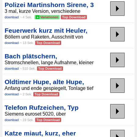
Polizei Martinshorn Sirene, 3
3 mal, kurze Version, verschiedene
download
~ 4 Sek.
+
Variationen
Top Download
Feuerwerk kurz mit Heuler,
Böllern und Raketen, Ausschnitt von
download
~ 13 Sek.
Top Download
Bach plätschern,
Stromschnellen, lange Aufnahme, kleiner
download
~ 510 Sek.
Top Download
Oldtimer Hupe, alte Hupe,
Anfang und ende gespiegelt, Tonlage tief
download
~ 2 Sek.
Top Download
Telefon Rufzeichen, Typ
Siemens euroset 5020, über
download
~ 19 Sek.
Top Download
Katze miaut, kurz, eher