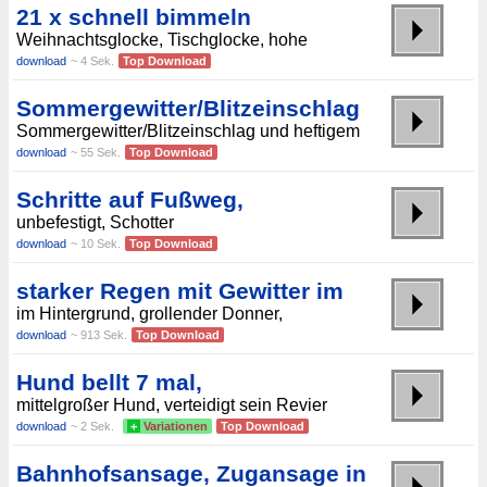
21 x schnell bimmeln
Weihnachtsglocke, Tischglocke, hohe
download
~ 4 Sek.
Top Download
Sommergewitter/Blitzeinschlag
Sommergewitter/Blitzeinschlag und heftigem
download
~ 55 Sek.
Top Download
Schritte auf Fußweg,
unbefestigt, Schotter
download
~ 10 Sek.
Top Download
starker Regen mit Gewitter im
im Hintergrund, grollender Donner,
download
~ 913 Sek.
Top Download
Hund bellt 7 mal,
mittelgroßer Hund, verteidigt sein Revier
download
~ 2 Sek.
+
Variationen
Top Download
Bahnhofsansage, Zugansage in