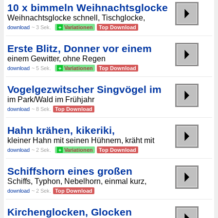
10 x bimmeln Weihnachtsglocke
Weihnachtsglocke schnell, Tischglocke,
download
~ 3 Sek.
+
Variationen
Top Download
Erste Blitz, Donner vor einem
einem Gewitter, ohne Regen
download
~ 5 Sek.
+
Variationen
Top Download
Vogelgezwitscher Singvögel im
im Park/Wald im Frühjahr
download
~ 8 Sek.
Top Download
Hahn krähen, kikeriki,
kleiner Hahn mit seinen Hühnern, kräht mit
download
~ 2 Sek.
+
Variationen
Top Download
Schiffshorn eines großen
Schiffs, Typhon, Nebelhorn, einmal kurz,
download
~ 2 Sek.
Top Download
Kirchenglocken, Glocken