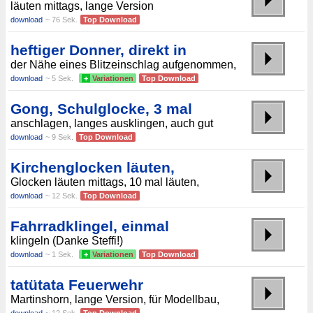
läuten mittags, lange Version
download
~ 76 Sek.
Top Download
heftiger Donner, direkt in
der Nähe eines Blitzeinschlag aufgenommen,
download
~ 5 Sek.
+
Variationen
Top Download
Gong, Schulglocke, 3 mal
anschlagen, langes ausklingen, auch gut
download
~ 9 Sek.
Top Download
Kirchenglocken läuten,
Glocken läuten mittags, 10 mal läuten,
download
~ 12 Sek.
Top Download
Fahrradklingel, einmal
klingeln (Danke Steffi!)
download
~ 1 Sek.
+
Variationen
Top Download
tatütata Feuerwehr
Martinshorn, lange Version, für Modellbau,