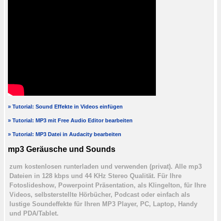
» Tutorial: Sound Effekte in Videos einfügen
» Tutorial: MP3 mit Free Audio Editor bearbeiten
» Tutorial: MP3 Datei in Audacity bearbeiten
mp3 Geräusche und Sounds
zum kostenlosen runterladen und verwenden (privat). Alle mp3
Dateien in 128 kbps und 44 KHz Stereo Qualität. Für Ihre
Fotoslideshow, Powerpoint Präsentation, als Klingelton, für Ihre
Videos, selbsterstellte Hörbücher, Podcast oder einfach als
lustige Soundeffekte für Ihren MP3 Player, PC, Laptop, Handy
und PDA/Tablet.