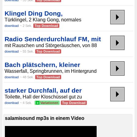
download
~ 33 Sek.
Top Download
Klingel Ding Dong,
Türklingel, 2 Klang Gong, normales
download
~ 2 Sek.
Top Download
Radio Senderdurchlauf FM, mit
mit Rauschen und Störgeräuschen, von 88
download
~ 55 Sek.
Top Download
Bach plätschern, kleiner
Wasserfall, Springbrunnen, im Hintergrund
download
~ 48 Sek.
Top Download
starker Durchfall, auf der
Toilette, Hall der Kloschüssel gut zu
download
~ 4 Sek.
+
Variationen
Top Download
salamisound mp3s in einem Video