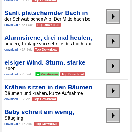
download
~ 9 Sek.
Top Download
Sanft plätschernder Bach in
der Schwäbischen Alb. Der Mittelbach bei
download
~ 631 Sek.
Top Download
Alarmsirene, drei mal heulen,
heulen, Tonlage von sehr tief bis hoch und
download
~ 17 Sek.
Top Download
eisiger Wind, Sturm, starke
Böen
download
~ 25 Sek.
+
Variationen
Top Download
Krähen sitzen in den Bäumen
Bäumen und krähen, kurze Aufnahme
download
~ 5 Sek.
Top Download
Baby schreit ein wenig,
Säugling
download
~ 16 Sek.
Top Download