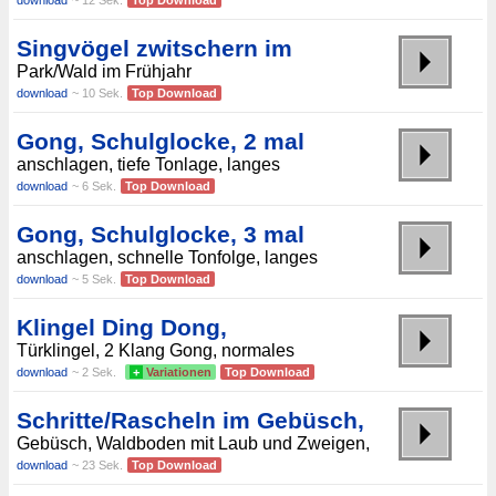
download
~ 12 Sek.
Top Download
Singvögel zwitschern im
Park/Wald im Frühjahr
download
~ 10 Sek.
Top Download
Gong, Schulglocke, 2 mal
anschlagen, tiefe Tonlage, langes
download
~ 6 Sek.
Top Download
Gong, Schulglocke, 3 mal
anschlagen, schnelle Tonfolge, langes
download
~ 5 Sek.
Top Download
Klingel Ding Dong,
Türklingel, 2 Klang Gong, normales
download
~ 2 Sek.
+
Variationen
Top Download
Schritte/Rascheln im Gebüsch,
Gebüsch, Waldboden mit Laub und Zweigen,
download
~ 23 Sek.
Top Download