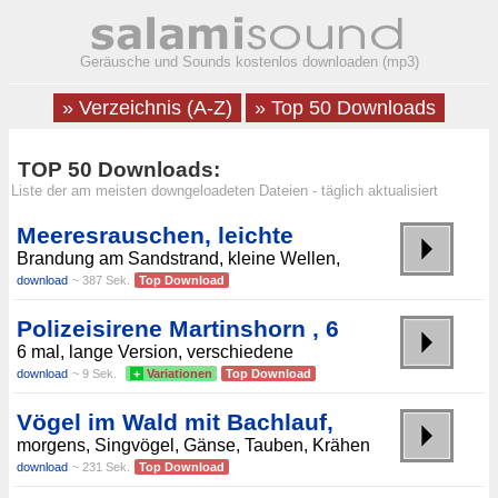
Geräusche und Sounds kostenlos downloaden (mp3)
» Verzeichnis (A-Z)
» Top 50 Downloads
TOP 50 Downloads:
Liste der am meisten downgeloadeten Dateien - täglich aktualisiert
Meeresrauschen, leichte
Brandung am Sandstrand, kleine Wellen,
download
~ 387 Sek.
Top Download
Polizeisirene Martinshorn , 6
6 mal, lange Version, verschiedene
download
~ 9 Sek.
+
Variationen
Top Download
Vögel im Wald mit Bachlauf,
morgens, Singvögel, Gänse, Tauben, Krähen
download
~ 231 Sek.
Top Download