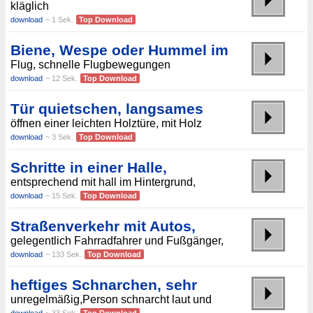
kläglich
download
~ 1 Sek.
Top Download
Biene, Wespe oder Hummel im
Flug, schnelle Flugbewegungen
download
~ 12 Sek.
Top Download
Tür quietschen, langsames
öffnen einer leichten Holztüre, mit Holz
download
~ 3 Sek.
Top Download
Schritte in einer Halle,
entsprechend mit hall im Hintergrund,
download
~ 15 Sek.
Top Download
Straßenverkehr mit Autos,
gelegentlich Fahrradfahrer und Fußgänger,
download
~ 133 Sek.
Top Download
heftiges Schnarchen, sehr
unregelmäßig,Person schnarcht laut und