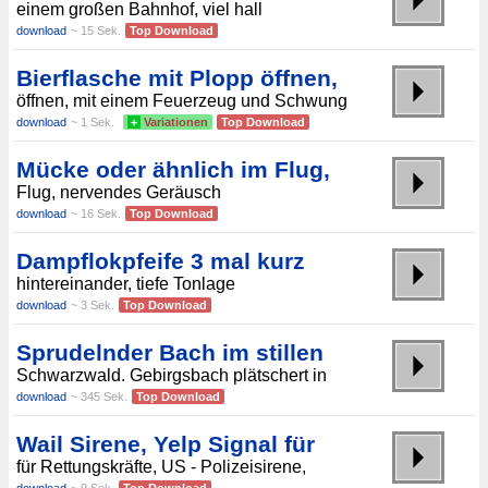
einem großen Bahnhof, viel hall
download
~ 15 Sek.
Top Download
Bierflasche mit Plopp öffnen,
öffnen, mit einem Feuerzeug und Schwung
download
~ 1 Sek.
+
Variationen
Top Download
Mücke oder ähnlich im Flug,
Flug, nervendes Geräusch
download
~ 16 Sek.
Top Download
Dampflokpfeife 3 mal kurz
hintereinander, tiefe Tonlage
download
~ 3 Sek.
Top Download
Sprudelnder Bach im stillen
Schwarzwald. Gebirgsbach plätschert in
download
~ 345 Sek.
Top Download
Wail Sirene, Yelp Signal für
für Rettungskräfte, US - Polizeisirene,