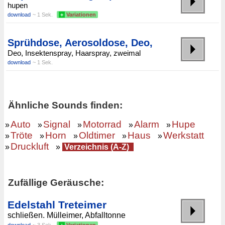
hupen
download
~ 1 Sek.
+
Variationen
Sprühdose, Aerosoldose, Deo,
Deo, Insektenspray, Haarspray, zweimal
download
~ 1 Sek.
Ähnliche Sounds finden:
Auto
Signal
Motorrad
Alarm
Hupe
»
»
»
»
»
Tröte
Horn
Oldtimer
Haus
Werkstatt
»
»
»
»
»
Druckluft
»
»
Verzeichnis (A-Z)
Zufällige Geräusche:
Edelstahl Treteimer
schließen. Mülleimer, Abfalltonne