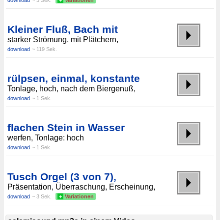
download
~ 3 Sek.
+
Variationen
Kleiner Fluß, Bach mit
starker Strömung, mit Plätchern,
download
~ 119 Sek.
rülpsen, einmal, konstante
Tonlage, hoch, nach dem Biergenuß,
download
~ 1 Sek.
flachen Stein in Wasser
werfen, Tonlage: hoch
download
~ 1 Sek.
Tusch Orgel (3 von 7),
Präsentation, Überraschung, Erscheinung,
download
~ 3 Sek.
+
Variationen