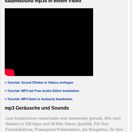
salamisound mp3s in einem Video
» Tutorial: Sound Effekte in Videos einfügen
» Tutorial: MP3 mit Free Audio Editor bearbeiten
» Tutorial: MP3 Datei in Audacity bearbeiten
mp3 Geräusche und Sounds
zum kostenlosen runterladen und verwenden (privat). Alle mp3
Dateien in 128 kbps und 44 KHz Stereo Qualität. Für Ihre
Fotoslideshow, Powerpoint Präsentation, als Klingelton, für Ihre