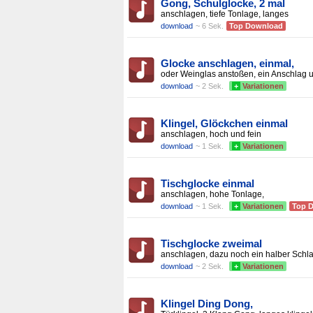
Gong, Schulglocke, 2 mal
anschlagen, tiefe Tonlage, langes
download
~ 6 Sek.
Top Download
Glocke anschlagen, einmal,
oder Weinglas anstoßen, ein Anschlag 
download
~ 2 Sek.
+
Variationen
Klingel, Glöckchen einmal
anschlagen, hoch und fein
download
~ 1 Sek.
+
Variationen
Tischglocke einmal
anschlagen, hohe Tonlage,
download
~ 1 Sek.
+
Variationen
Top 
Tischglocke zweimal
anschlagen, dazu noch ein halber Schla
download
~ 2 Sek.
+
Variationen
Klingel Ding Dong,