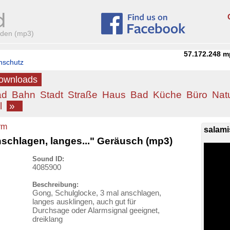
aden (mp3)
57.172.248
m
nschutz
Downloads
ad
Bahn
Stadt
Straße
Haus
Bad
Küche
Büro
Nat
l
»
rm
salami
schlagen, langes..." Geräusch (mp3)
Sound ID:
4085900
Beschreibung:
Gong, Schulglocke, 3 mal anschlagen,
langes ausklingen, auch gut für
Durchsage oder Alarmsignal geeignet,
dreiklang