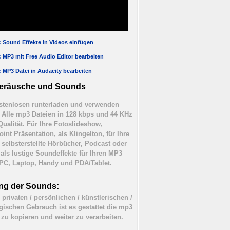
l: Sound Effekte in Videos einfügen
l: MP3 mit Free Audio Editor bearbeiten
l: MP3 Datei in Audacity bearbeiten
eräusche und Sounds
tenlosen runterladen und verwenden
). Alle mp3 Dateien in 128 kbps und 44 KHz
Qualität. Für Ihre Fotoslideshow,
int Präsentation, als Klingelton, für Ihre
 selbsterstellte Hörbücher, Podcast oder
 als lustige Soundeffekte für Ihren MP3
 PC, Laptop, Handy und PDA/Tablet.
ng der Sounds:
 privaten / persönlichen / künstlerischen /
ischen Gebrauch ist es gestattet die mp3
 zu kopieren und weiter zu verarbeiten.