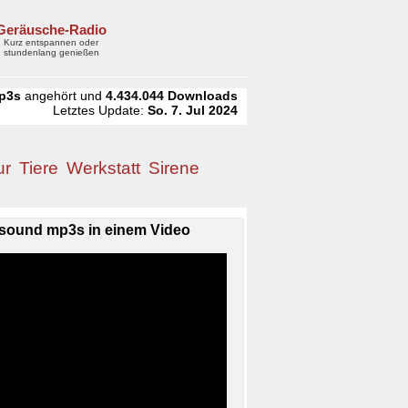
Geräusche-Radio
Kurz entspannen oder
stundenlang genießen
p3s
angehört und
4.434.044
Downloads
Letztes Update:
So. 7. Jul 2024
ur
Tiere
Werkstatt
Sirene
sound mp3s in einem Video