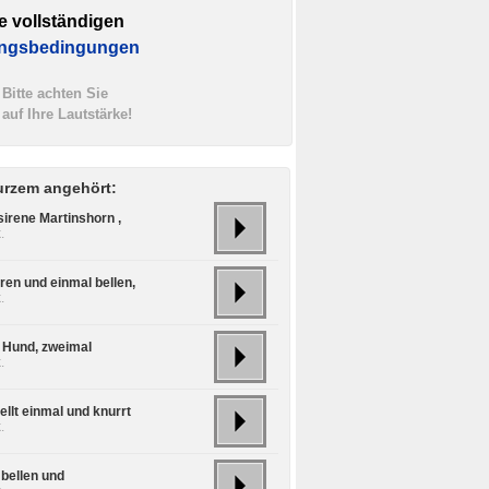
e vollständigen
ngsbedingungen
Bitte achten Sie
auf Ihre Lautstärke!
urzem angehört:
sirene Martinshorn ,
.
ren und einmal bellen,
.
, Hund, zweimal
.
llt einmal und knurrt
.
 bellen und