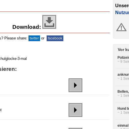
Unser
Nutzu
Download:
ds? Please share:
or
twitter
facebook
Vor k
Polizei
~ 9 Sek
sieren:
anknur
~ 1 Sek
Bellen
~ 1 Sek
Hund be
t
~ 1 Sek
einmal