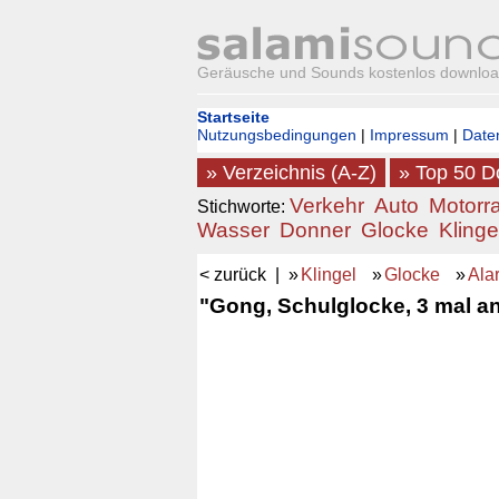
Geräusche und Sounds kostenlos downlo
Startseite
Nutzungsbedingungen
|
Impressum
|
Date
» Verzeichnis (A-Z)
» Top 50 
Verkehr
Auto
Motorr
Stichworte:
Wasser
Donner
Glocke
Klinge
< zurück
| »
Klingel
»
Glocke
»
Ala
"Gong, Schulglocke, 3 mal an