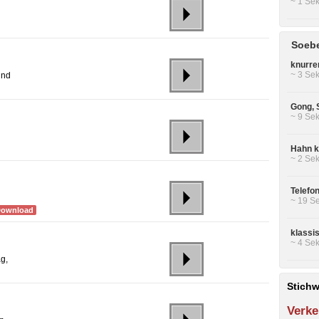
~ 1 Sek
Soebe
knurre
~ 3 Sek
und
Gong, 
~ 9 Sek
Hahn kr
~ 2 Sek
Telefo
~ 19 Se
Download
klassi
~ 4 Sek
g,
Stichw
Verke