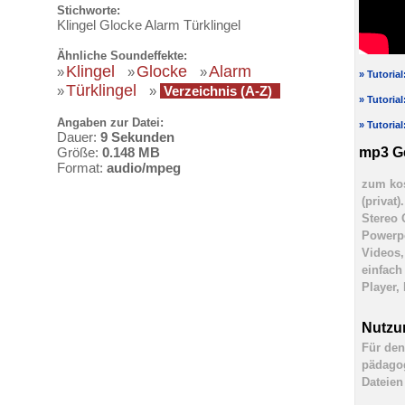
Stichworte:
Klingel Glocke Alarm Türklingel
Ähnliche Soundeffekte:
Klingel
Glocke
Alarm
»
»
»
» Tutoria
Türklingel
»
»
Verzeichnis (A-Z)
» Tutoria
Angaben zur Datei:
» Tutoria
Dauer:
9 Sekunden
mp3 G
Größe:
0.148 MB
Format:
audio/mpeg
zum kos
(privat
Stereo 
Powerpo
Videos,
einfach
Player,
Nutzu
Für den
pädagog
Dateien