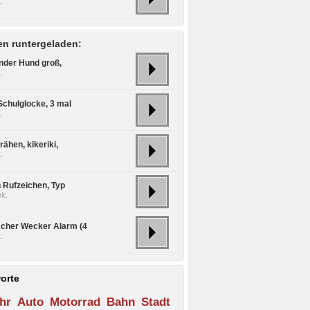
.
n runtergeladen:
nder Hund groß,
.
Schulglocke, 3 mal
.
ähen, kikeriki,
.
n Rufzeichen, Typ
k.
scher Wecker Alarm (4
.
orte
hr
Auto
Motorrad
Bahn
Stadt