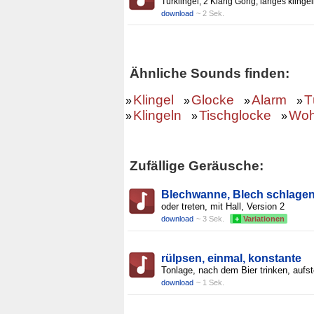
Türklingel, 2 Klang Gong, langes klinge
download
~ 2 Sek.
Ähnliche Sounds finden:
Klingel
Glocke
Alarm
T
»
»
»
»
Klingeln
Tischglocke
Woh
»
»
»
Zufällige Geräusche:
Blechwanne, Blech schlage
oder treten, mit Hall, Version 2
download
~ 3 Sek.
+
Variationen
rülpsen, einmal, konstante
Tonlage, nach dem Bier trinken, aufs
download
~ 1 Sek.