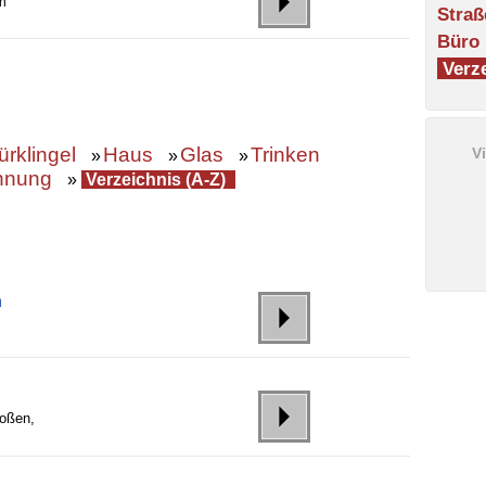
ln
Straß
Büro
Verze
ürklingel
Haus
Glas
Trinken
V
»
»
»
nung
»
Verzeichnis (A-Z)
n
toßen,