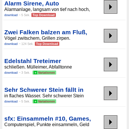
Alarm Sirene, Auto
Alarmanlage, langsam von tief nach hoch,
download
~ 5 Sek.
Top Download
Zwei Falken balzen am Fluß,
Vögel zwitschern, Grillen zirpen.
download
~ 124 Sek.
Top Download
Edelstahl Treteimer
schließen. Mülleimer, Abfalltonne
download
~ 3 Sek.
+
Variationen
Sehr Schwerer Stein fällt in
in flaches Wasser. Sehr schwerer Stein
download
~ 5 Sek.
+
Variationen
sfx: Einsammeln #10, Games,
Computerspiel, Punkte einsammeln, Geld