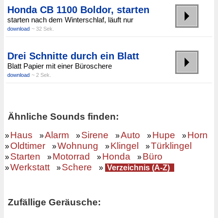
Honda CB 1100 Boldor, starten
starten nach dem Winterschlaf, läuft nur
download
~ 32 Sek.
Drei Schnitte durch ein Blatt
Blatt Papier mit einer Büroschere
download
~ 2 Sek.
Ähnliche Sounds finden:
Haus
Alarm
Sirene
Auto
Hupe
Horn
»
»
»
»
»
»
Oldtimer
Wohnung
Klingel
Türklingel
»
»
»
»
Starten
Motorrad
Honda
Büro
»
»
»
»
Werkstatt
Schere
»
»
»
Verzeichnis (A-Z)
Zufällige Geräusche: