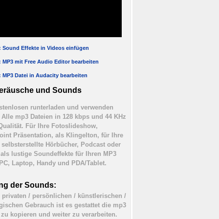
l: Sound Effekte in Videos einfügen
l: MP3 mit Free Audio Editor bearbeiten
l: MP3 Datei in Audacity bearbeiten
eräusche und Sounds
tenlosen runterladen und verwenden
). Alle mp3 Dateien in 128 kbps und 44 KHz
Qualität. Für Ihre Fotoslideshow,
int Präsentation, als Klingelton, für Ihre
 selbsterstellte Hörbücher, Podcast oder
 als lustige Soundeffekte für Ihren MP3
 PC, Laptop, Handy und PDA/Tablet.
ng der Sounds:
 privaten / persönlichen / künstlerischen /
ischen Gebrauch ist es gestattet die mp3
 zu kopieren und weiter zu verarbeiten.