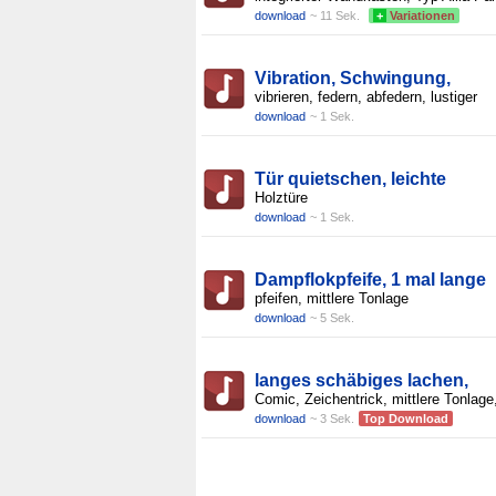
download
~ 11 Sek.
+
Variationen
Vibration, Schwingung,
vibrieren, federn, abfedern, lustiger
download
~ 1 Sek.
Tür quietschen, leichte
Holztüre
download
~ 1 Sek.
Dampflokpfeife, 1 mal lange
pfeifen, mittlere Tonlage
download
~ 5 Sek.
langes schäbiges lachen,
Comic, Zeichentrick, mittlere Tonlage
download
~ 3 Sek.
Top Download