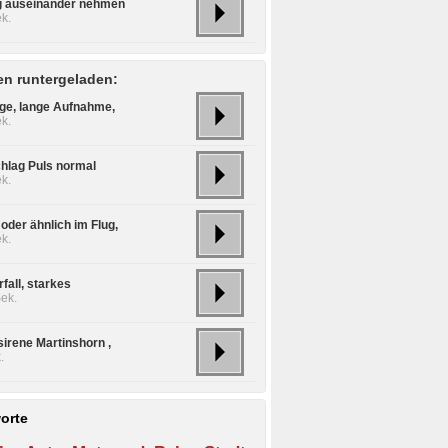
g auseinander nehmen
k.
n runtergeladen:
ge, lange Aufnahme,
k.
hlag Puls normal
k.
oder ähnlich im Flug,
k.
fall, starkes
ek.
sirene Martinshorn ,
.
orte