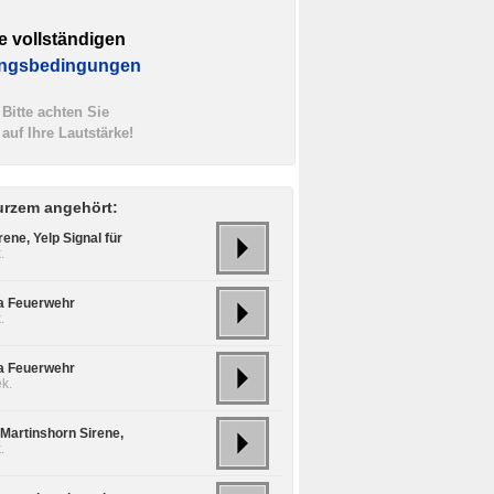
e vollständigen
ngsbedingungen
Bitte achten Sie
auf Ihre Lautstärke!
urzem angehört:
rene, Yelp Signal für
.
ta Feuerwehr
.
ta Feuerwehr
k.
 Martinshorn Sirene,
.