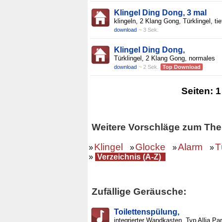
Klingel Ding Dong, 3 mal
klingeln, 2 Klang Gong, Türklingel, tie
download
~ 3 Sek.
Klingel Ding Dong,
Türklingel, 2 Klang Gong, normales
download
~ 2 Sek.
Top Download
Seiten:
1
Weitere Vorschläge zum The
Klingel
Glocke
Alarm
T
»
»
»
»
»
Verzeichnis (A-Z)
Zufällige Geräusche:
Toilettenspülung,
integrierter Wandkasten, Typ Allia Par