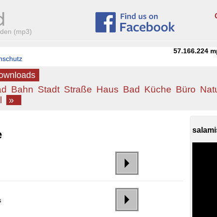
aden (mp3)
57.166.224
m
nschutz
Downloads
ad
Bahn
Stadt
Straße
Haus
Bad
Küche
Büro
Nat
l
»
salami
e
s