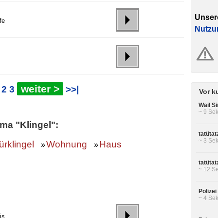
Unser
fe
Nutzu
weiter >
2
3
>>|
Vor k
Wail Si
~ 9 Sek
ma "Klingel":
tatüta
~ 3 Sek
ürklingel
Wohnung
Haus
»
»
tatüta
~ 12 Se
Polizei
~ 4 Sek
is