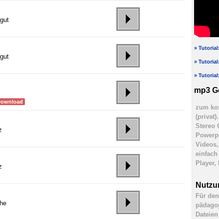
gut
» Tutoria
gut
» Tutoria
» Tutoria
mp3 G
Download
zum kos
(privat
Stereo 
z
Powerpo
Videos,
einfach
Player,
z
Nutzu
Für den
ohe
pädagog
Dateien