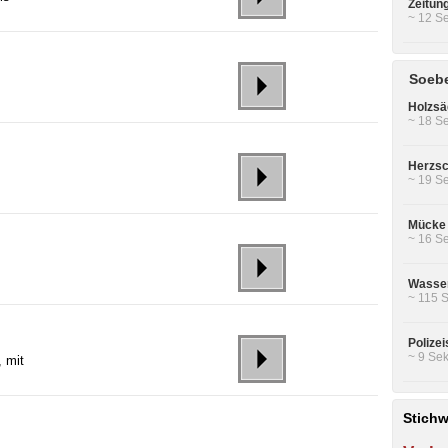
Zeitun
~ 12 Se
Soebe
Holzsä
~ 18 Se
Herzsc
~ 19 Se
Mücke 
~ 16 Se
Wasser
~ 115 S
Polizei
~ 9 Sek
, mit
Stichw