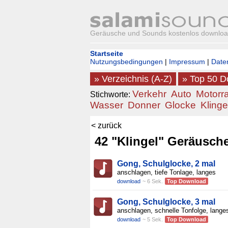
Geräusche und Sounds kostenlos downlo
Startseite
Nutzungsbedingungen
|
Impressum
|
Date
» Verzeichnis (A-Z)
» Top 50 
Verkehr
Auto
Motorr
Stichworte:
Wasser
Donner
Glocke
Klinge
< zurück
42 "Klingel" Geräusch
Gong, Schulglocke, 2 mal
anschlagen, tiefe Tonlage, langes
download
~ 6 Sek.
Top Download
Gong, Schulglocke, 3 mal
anschlagen, schnelle Tonfolge, lange
download
~ 5 Sek.
Top Download