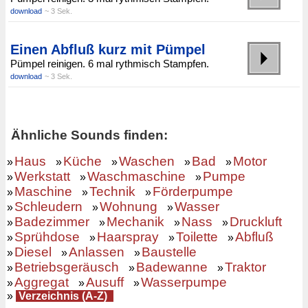
download
~ 3 Sek.
Einen Abfluß kurz mit Pümpel
Pümpel reinigen. 6 mal rythmisch Stampfen.
download
~ 3 Sek.
Ähnliche Sounds finden:
Haus
Küche
Waschen
Bad
Motor
»
»
»
»
»
Werkstatt
Waschmaschine
Pumpe
»
»
»
Maschine
Technik
Förderpumpe
»
»
»
Schleudern
Wohnung
Wasser
»
»
»
Badezimmer
Mechanik
Nass
Druckluft
»
»
»
»
Sprühdose
Haarspray
Toilette
Abfluß
»
»
»
»
Diesel
Anlassen
Baustelle
»
»
»
Betriebsgeräusch
Badewanne
Traktor
»
»
»
Aggregat
Ausuff
Wasserpumpe
»
»
»
»
Verzeichnis (A-Z)