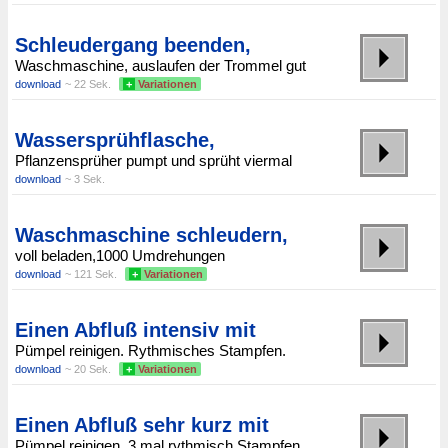
Schleudergang beenden,
Waschmaschine, auslaufen der Trommel gut
download
~ 22 Sek.
+
Variationen
Wassersprühflasche,
Pflanzensprüher pumpt und sprüht viermal
download
~ 3 Sek.
Waschmaschine schleudern,
voll beladen,1000 Umdrehungen
download
~ 121 Sek.
+
Variationen
Einen Abfluß intensiv mit
Pümpel reinigen. Rythmisches Stampfen.
download
~ 20 Sek.
+
Variationen
Einen Abfluß sehr kurz mit
Pümpel reinigen. 3 mal rythmisch Stampfen.