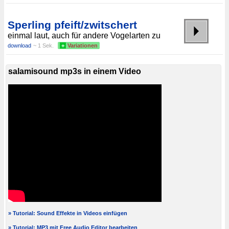
Sperling pfeift/zwitschert
einmal laut, auch für andere Vogelarten zu
download
~ 1 Sek.
+
Variationen
salamisound mp3s in einem Video
» Tutorial: Sound Effekte in Videos einfügen
» Tutorial: MP3 mit Free Audio Editor bearbeiten