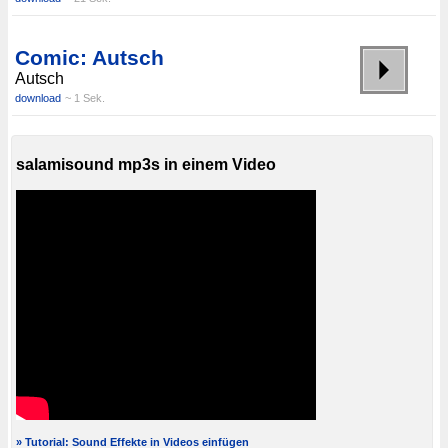
Comic: Autsch
Autsch
download
~ 1 Sek.
salamisound mp3s in einem Video
» Tutorial: Sound Effekte in Videos einfügen