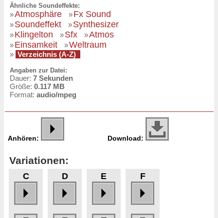
Ähnliche Soundeffekte:
Atmosphäre
Fx Sound
»
»
Soundeffekt
Synthesizer
»
»
Klingelton
Sfx
Atmos
»
»
»
Einsamkeit
Weltraum
»
»
»
Verzeichnis (A-Z)
Angaben zur Datei:
Dauer:
7 Sekunden
Größe:
0.117 MB
Format:
audio/mpeg
Anhören:
Download:
Variationen:
C
D
E
F