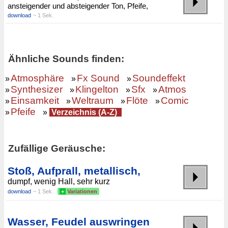
ansteigender und absteigender Ton, Pfeife,
download
~ 1 Sek.
Ähnliche Sounds finden:
Atmosphäre
Fx Sound
Soundeffekt
»
»
»
Synthesizer
Klingelton
Sfx
Atmos
»
»
»
»
Einsamkeit
Weltraum
Flöte
Comic
»
»
»
»
Pfeife
»
»
Verzeichnis (A-Z)
Zufällige Geräusche:
Stoß, Aufprall, metallisch,
dumpf, wenig Hall, sehr kurz
download
~ 1 Sek.
+
Variationen
Wasser, Feudel auswringen