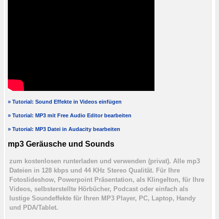
» Tutorial: Sound Effekte in Videos einfügen
» Tutorial: MP3 mit Free Audio Editor bearbeiten
» Tutorial: MP3 Datei in Audacity bearbeiten
mp3 Geräusche und Sounds
zum kostenlosen runterladen und verwenden (privat). Alle mp3
Dateien in 128 kbps und 44 KHz Stereo Qualität. Für Ihre
Fotoslideshow, Powerpoint Präsentation, als Klingelton, für Ihre
Videos, selbsterstellte Hörbücher, Podcast oder einfach als
lustige Soundeffekte für Ihren MP3 Player, PC, Laptop, Handy
und PDA/Tablet.