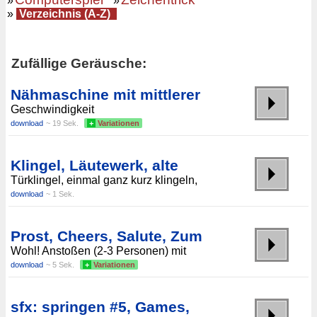
»
»
»
Verzeichnis (A-Z)
Zufällige Geräusche:
Nähmaschine mit mittlerer
Geschwindigkeit
download
~ 19 Sek.
+
Variationen
Klingel, Läutewerk, alte
Türklingel, einmal ganz kurz klingeln,
download
~ 1 Sek.
Prost, Cheers, Salute, Zum
Wohl! Anstoßen (2-3 Personen) mit
download
~ 5 Sek.
+
Variationen
sfx: springen #5, Games,