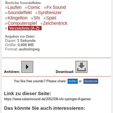
Ähnliche Soundeffekte:
Laufen
Comic
Fx Sound
»
»
»
Soundeffekt
Synthesizer
»
»
Klingelton
Sfx
Spiel
»
»
»
Computerspiel
Zeichentrick
»
»
»
Verzeichnis (A-Z)
Angaben zur Datei:
Dauer:
1 Sekunde
Größe:
0.008 MB
Format:
audio/mpeg
Anhören:
Download:
You like free sounds? Please share:
or
twitter
facebook
Link zu dieser Seite:
Das könnte Sie auch interessieren: