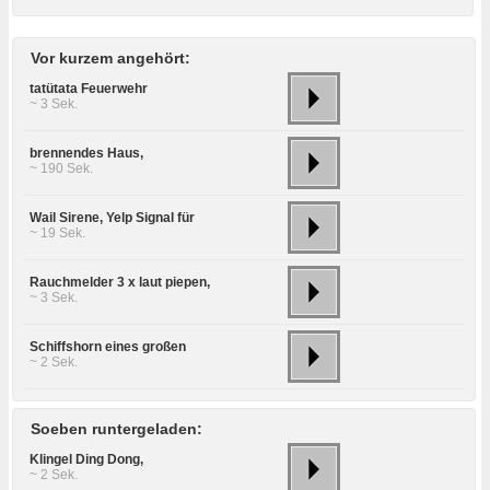
Vor kurzem angehört:
tatütata Feuerwehr
~ 3 Sek.
brennendes Haus,
~ 190 Sek.
Wail Sirene, Yelp Signal für
~ 19 Sek.
Rauchmelder 3 x laut piepen,
~ 3 Sek.
Schiffshorn eines großen
~ 2 Sek.
Soeben runtergeladen:
Klingel Ding Dong,
~ 2 Sek.