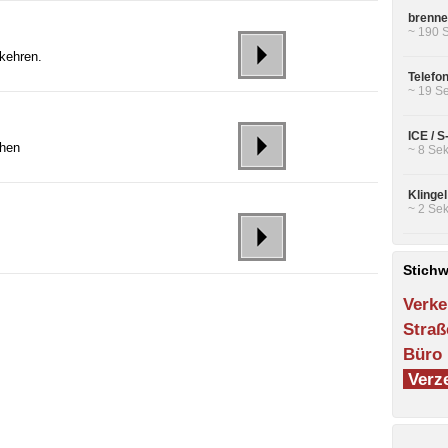
brenne
~ 190 
kehren.
Telefo
~ 19 Se
ICE / 
chen
~ 8 Sek
Klinge
~ 2 Sek
Stichw
Verke
Straß
Büro
Verze