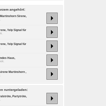
urzem angehört:
 Martinshorn Sirene,
.
rene, Yelp Signal für
k.
rene, Yelp Signal für
.
ndes Haus,
Sek.
sirene Martinshorn ,
.
n runtergeladen:
lströte, Partytröte,
.