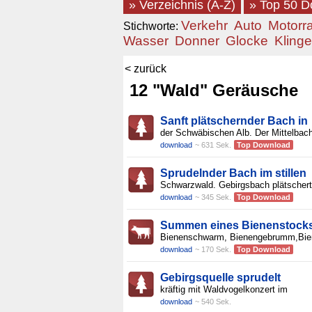
» Verzeichnis (A-Z)
» Top 50 
Verkehr
Auto
Motorr
Stichworte:
Wasser
Donner
Glocke
Klinge
< zurück
12 "Wald" Geräusche
Sanft plätschernder Bach in
der Schwäbischen Alb. Der Mittelbach
download
~ 631 Sek.
Top Download
Sprudelnder Bach im stillen
Schwarzwald. Gebirgsbach plätschert
download
~ 345 Sek.
Top Download
Summen eines Bienenstocks
Bienenschwarm, Bienengebrumm,Bien
download
~ 170 Sek.
Top Download
Gebirgsquelle sprudelt
kräftig mit Waldvogelkonzert im
download
~ 540 Sek.