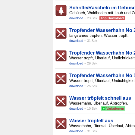
Schritte/Rascheln im Gebüsc
Gebüsch, Waldboden mit Laub und Z
download
~ 23 Sek.
Top Download
Tropfender Wasserhahn No 3
langsames tropfen, Wasser tropft,
download
~ 31 Sek.
Tropfender Wasserhahn No 2
Wasser tropft, Überlauf, Undichtigkeit
download
~ 29 Sek.
Tropfender Wasserhahn No 1
Wasser tropft, Überlauf, Undichtigkeit
download
~ 25 Sek.
Wasser tröpfelt schnell aus
Wasserhahn, Überlauf, Abtropfen,
download
~ 10 Sek.
+
Variationen
Wasser tröpfelt aus
Wasserhahn, Rinnsal, Überlauf, Abtro
download
~ 31 Sek.