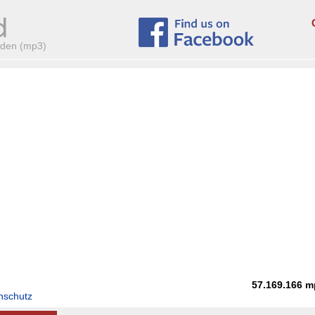
aden (mp3)
57.169.166
m
nschutz