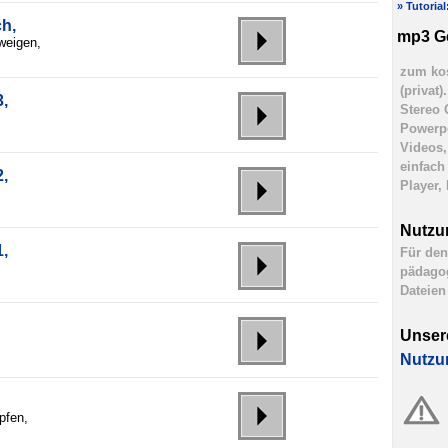
» Tutoria
h,
mp3 G
weigen,
zum kos
(privat
,
Stereo 
Powerpo
Videos,
einfach
,
Player,
Nutzu
,
Für den
pädagog
Dateien
Unser
Nutzu
pfen,