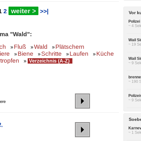
weiter >
1
2
>>|
Vor k
Polizei
~ 4 Sek
ma "Wald":
Wail Si
~ 19 Se
ch
Fluß
Wald
Plätschern
»
»
»
iere
Biene
Schritte
Laufen
Küche
»
»
»
»
Wail Si
tropfen
»
Verzeichnis (A-Z)
~ 9 Sek
brenne
~ 190 
Polizei
~ 9 Sek
ere
Soebe
,
Karneva
~ 1 Sek