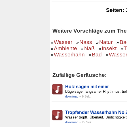
Seiten:
Weitere Vorschläge zum The
Wasser
Nass
Natur
Ba
»
»
»
»
Ambiente
Naß
Insekt
T
»
»
»
»
Wasserhahn
Bad
Wasser
»
»
»
Zufällige Geräusche:
Holz sägen mit einer
Bügelsäge, langsamer Rhythmus, tief
download
~ 9 Sek.
Tropfender Wasserhahn No 2
Wasser tropft, Überlauf, Undichtigkeit
download
~ 29 Sek.