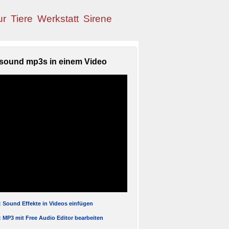
ur
Tiere
Werkstatt
Sirene
sound mp3s in einem Video
l: Sound Effekte in Videos einfügen
l: MP3 mit Free Audio Editor bearbeiten