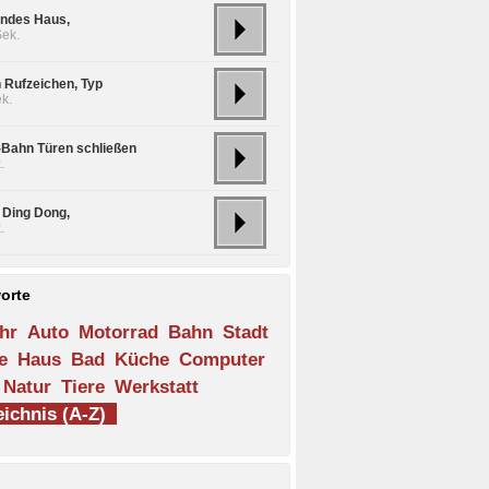
ndes Haus,
Sek.
n Rufzeichen, Typ
k.
S-Bahn Türen schließen
.
l Ding Dong,
.
orte
hr
Auto
Motorrad
Bahn
Stadt
e
Haus
Bad
Küche
Computer
Natur
Tiere
Werkstatt
ichnis (A-Z)