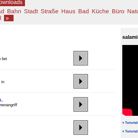
Downloads
ad
Bahn
Stadt
Straße
Haus
Bad
Küche
Büro
Nat
l
»
salami
 bei
 in
,
enangriff
» Tutoria
» Tutoria