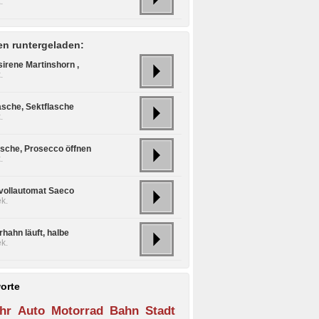
.
n runtergeladen:
sirene Martinshorn ,
.
asche, Sektflasche
.
asche, Prosecco öffnen
.
vollautomat Saeco
k.
hahn läuft, halbe
k.
orte
hr
Auto
Motorrad
Bahn
Stadt