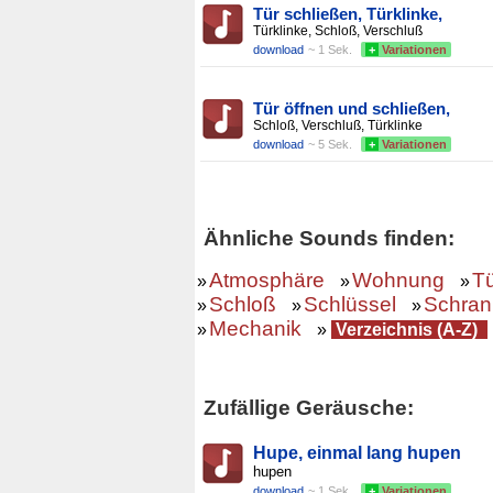
Tür schließen, Türklinke,
Türklinke, Schloß, Verschluß
download
~ 1 Sek.
+
Variationen
Tür öffnen und schließen,
Schloß, Verschluß, Türklinke
download
~ 5 Sek.
+
Variationen
Ähnliche Sounds finden:
Atmosphäre
Wohnung
T
»
»
»
Schloß
Schlüssel
Schran
»
»
»
Mechanik
»
»
Verzeichnis (A-Z)
Zufällige Geräusche:
Hupe, einmal lang hupen
hupen
download
~ 1 Sek.
+
Variationen