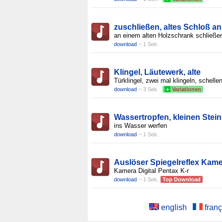
zuschließen, altes Schloß an
an einem alten Holzschrank schließe
download
~ 1 Sek.
Klingel, Läutewerk, alte
Türklingel, zwei mal klingeln, schellen
download
~ 3 Sek.
+
Variationen
Wassertropfen, kleinen Stein
ins Wasser werfen
download
~ 1 Sek.
Auslöser Spiegelreflex Kam
Kamera Digital Pentax K-r
download
~ 1 Sek.
Top Download
english
franç