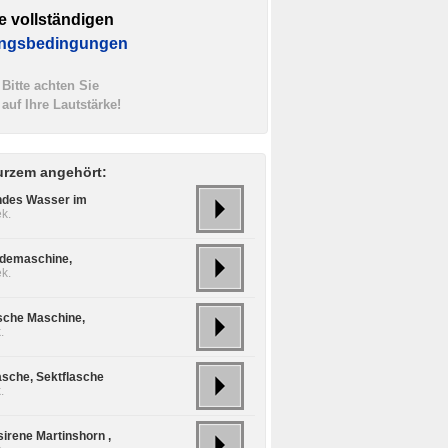
e vollständigen
ngsbedingungen
Bitte achten Sie
auf Ihre Lautstärke!
urzem angehört:
ndes Wasser im
k.
demaschine,
k.
ische Maschine,
.
asche, Sektflasche
.
sirene Martinshorn ,