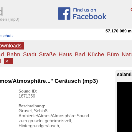
aden (mp3)
57.170.089
m
nschutz
Downloads
ad
Bahn
Stadt
Straße
Haus
Bad
Küche
Büro
Nat
l
»
salami
tmos/Atmosphäre..." Geräusch (mp3)
Sound ID:
1671356
Beschreibung:
Grusel, Schloß,
Ambiente/Atmos/Atmosphäre Sound
zum gruseln, geheimnisvoll,
Hintergrundgeräusch,