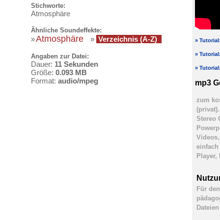
Stichworte:
Atmosphäre
Ähnliche Soundeffekte:
Atmosphäre
»
»
Verzeichnis (A-Z)
» Tutoria
» Tutoria
Angaben zur Datei:
Dauer:
11 Sekunden
» Tutoria
Größe:
0.093 MB
Format:
audio/mpeg
mp3 G
zum kos
(privat
Stereo 
Powerpo
Videos,
einfach
Player,
Nutzu
Für den
pädagog
Dateien