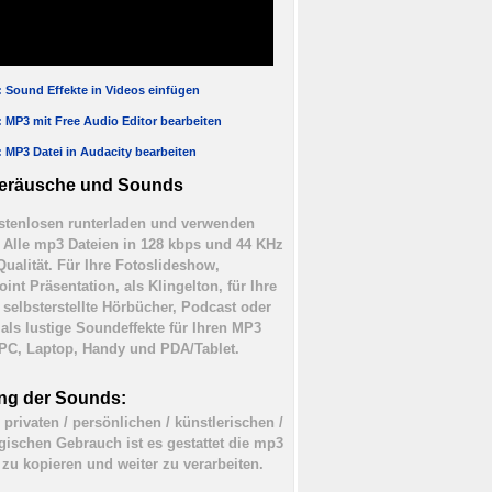
l: Sound Effekte in Videos einfügen
l: MP3 mit Free Audio Editor bearbeiten
l: MP3 Datei in Audacity bearbeiten
eräusche und Sounds
tenlosen runterladen und verwenden
). Alle mp3 Dateien in 128 kbps und 44 KHz
Qualität. Für Ihre Fotoslideshow,
int Präsentation, als Klingelton, für Ihre
 selbsterstellte Hörbücher, Podcast oder
 als lustige Soundeffekte für Ihren MP3
 PC, Laptop, Handy und PDA/Tablet.
ng der Sounds:
 privaten / persönlichen / künstlerischen /
ischen Gebrauch ist es gestattet die mp3
 zu kopieren und weiter zu verarbeiten.