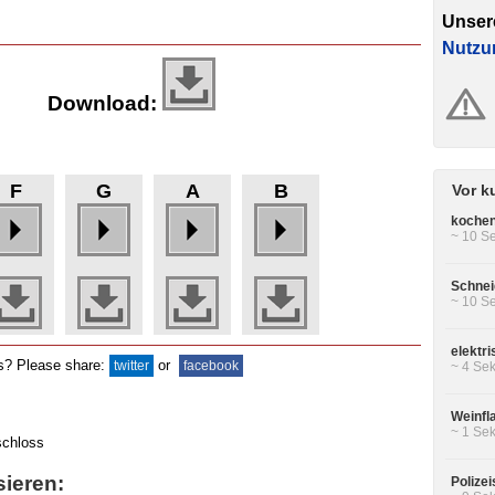
Unser
Nutzu
Download:
F
G
A
B
Vor k
koche
~ 10 Se
Schnei
~ 10 Se
elektr
ds? Please share:
or
twitter
facebook
~ 4 Sek
Weinfl
~ 1 Sek
sieren:
Polizei