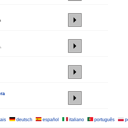
n
,
era
ais
deutsch
español
italiano
português
p