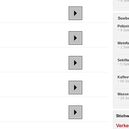
~ 9 Sek
Soebe
Polizei
~ 9 Sek
Weinfl
~ 1 Sek
Sektfl
~ 5 Sek
Kaffee
~ 66 Se
Wasser
~ 29 Se
Stichw
Verke