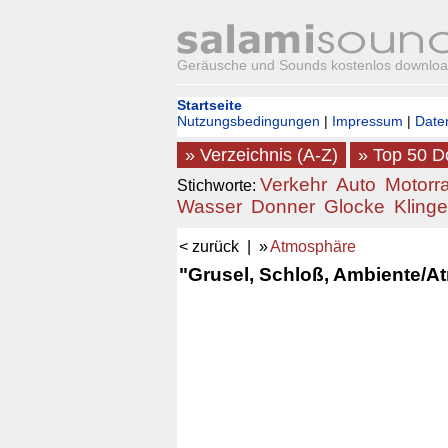
Geräusche und Sounds kostenlos downlo
Startseite
Nutzungsbedingungen
|
Impressum
|
Date
» Verzeichnis (A-Z)
» Top 50 
Verkehr
Auto
Motorr
Stichworte:
Wasser
Donner
Glocke
Klinge
< zurück
| »
Atmosphäre
"Grusel, Schloß, Ambiente/A