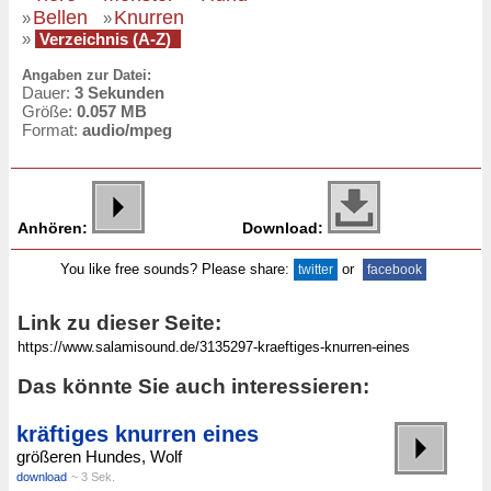
Bellen
Knurren
»
»
»
Verzeichnis (A-Z)
Angaben zur Datei:
Dauer:
3 Sekunden
Größe:
0.057 MB
Format:
audio/mpeg
Anhören:
Download:
You like free sounds? Please share:
or
twitter
facebook
Link zu dieser Seite:
Das könnte Sie auch interessieren:
kräftiges knurren eines
größeren Hundes, Wolf
download
~ 3 Sek.