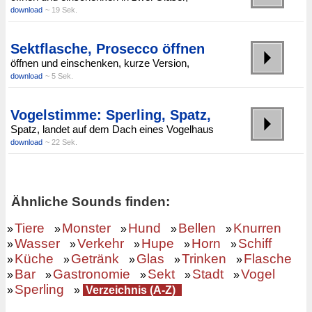
download
~ 19 Sek.
Sektflasche, Prosecco öffnen
öffnen und einschenken, kurze Version,
download
~ 5 Sek.
Vogelstimme: Sperling, Spatz,
Spatz, landet auf dem Dach eines Vogelhaus
download
~ 22 Sek.
Ähnliche Sounds finden:
Tiere
Monster
Hund
Bellen
Knurren
»
»
»
»
»
Wasser
Verkehr
Hupe
Horn
Schiff
»
»
»
»
»
Küche
Getränk
Glas
Trinken
Flasche
»
»
»
»
»
Bar
Gastronomie
Sekt
Stadt
Vogel
»
»
»
»
»
Sperling
»
»
Verzeichnis (A-Z)