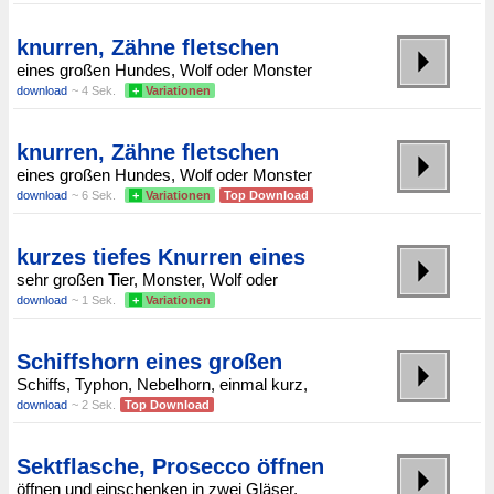
knurren, Zähne fletschen
eines großen Hundes, Wolf oder Monster
download
~ 4 Sek.
+
Variationen
knurren, Zähne fletschen
eines großen Hundes, Wolf oder Monster
download
~ 6 Sek.
+
Variationen
Top Download
kurzes tiefes Knurren eines
sehr großen Tier, Monster, Wolf oder
download
~ 1 Sek.
+
Variationen
Schiffshorn eines großen
Schiffs, Typhon, Nebelhorn, einmal kurz,
download
~ 2 Sek.
Top Download
Sektflasche, Prosecco öffnen
öffnen und einschenken in zwei Gläser,