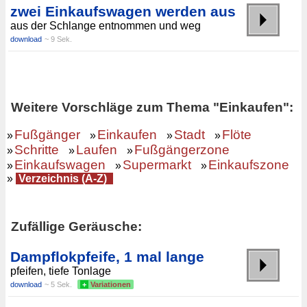
zwei Einkaufswagen werden aus
aus der Schlange entnommen und weg
download
~ 9 Sek.
Weitere Vorschläge zum Thema "Einkaufen":
Fußgänger
Einkaufen
Stadt
Flöte
»
»
»
»
Schritte
Laufen
Fußgängerzone
»
»
»
Einkaufswagen
Supermarkt
Einkaufszone
»
»
»
»
Verzeichnis (A-Z)
Zufällige Geräusche:
Dampflokpfeife, 1 mal lange
pfeifen, tiefe Tonlage
download
~ 5 Sek.
+
Variationen