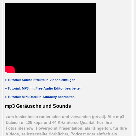
» Tutorial: Sound Effekte in Videos einfügen
» Tutorial: MP3 mit Free Audio Editor bearbeiten
» Tutorial: MP3 Datei in Audacity bearbeiten
mp3 Geräusche und Sounds
zum kostenlosen runterladen und verwenden (privat). Alle mp3
Dateien in 128 kbps und 44 KHz Stereo Qualität. Für Ihre
Fotoslideshow, Powerpoint Präsentation, als Klingelton, für Ihre
Videos, selbsterstellte Hörbücher, Podcast oder einfach als