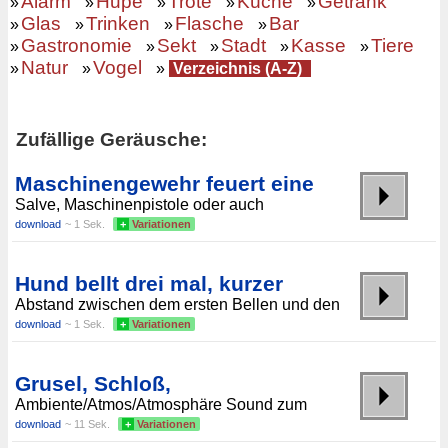
Alarm
Hupe
Tröte
Küche
Getränk
»
»
»
»
»
Glas
Trinken
Flasche
Bar
»
»
»
»
Gastronomie
Sekt
Stadt
Kasse
Tiere
»
»
»
»
»
Natur
Vogel
»
»
»
Verzeichnis (A-Z)
Zufällige Geräusche:
Maschinengewehr feuert eine
Salve, Maschinenpistole oder auch
download
~ 1 Sek.
+
Variationen
Hund bellt drei mal, kurzer
Abstand zwischen dem ersten Bellen und den
download
~ 1 Sek.
+
Variationen
Grusel, Schloß,
Ambiente/Atmos/Atmosphäre Sound zum
download
~ 11 Sek.
+
Variationen