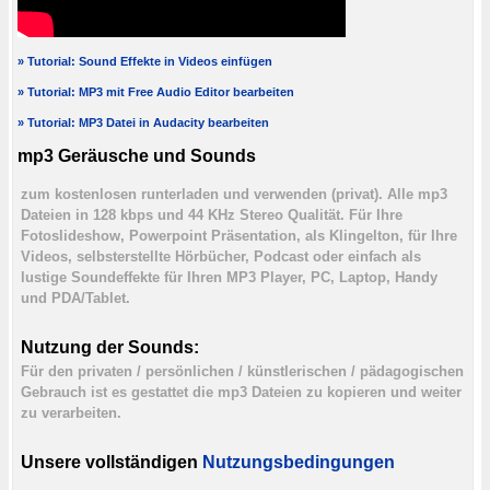
» Tutorial: Sound Effekte in Videos einfügen
» Tutorial: MP3 mit Free Audio Editor bearbeiten
» Tutorial: MP3 Datei in Audacity bearbeiten
mp3 Geräusche und Sounds
zum kostenlosen runterladen und verwenden (privat). Alle mp3
Dateien in 128 kbps und 44 KHz Stereo Qualität. Für Ihre
Fotoslideshow, Powerpoint Präsentation, als Klingelton, für Ihre
Videos, selbsterstellte Hörbücher, Podcast oder einfach als
lustige Soundeffekte für Ihren MP3 Player, PC, Laptop, Handy
und PDA/Tablet.
Nutzung der Sounds:
Für den privaten / persönlichen / künstlerischen / pädagogischen
Gebrauch ist es gestattet die mp3 Dateien zu kopieren und weiter
zu verarbeiten.
Unsere vollständigen
Nutzungsbedingungen