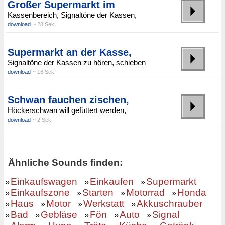
Großer Supermarkt im
Kassenbereich, Signaltöne der Kassen,
download
~ 28 Sek.
Supermarkt an der Kasse,
Signaltöne der Kassen zu hören, schieben
download
~ 16 Sek.
Schwan fauchen zischen,
Höckerschwan will gefüttert werden,
download
~ 2 Sek.
Ähnliche Sounds finden:
Einkaufswagen
Einkaufen
Supermarkt
»
»
»
Einkaufszone
Starten
Motorrad
Honda
»
»
»
»
Haus
Motor
Werkstatt
Akkuschrauber
»
»
»
»
Bad
Gebläse
Fön
Auto
Signal
»
»
»
»
»