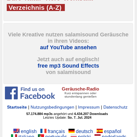
Verzeichnis (A-Z)
Viele Kreative nutzen salamisound Geräusche
in ihren Videos:
auf YouTube ansehen
Jetzt auch auf englisch!
free mp3 Sound Effects
von salamisound
Geräusche-Radio
Kurz entspannen oder
stundenlang genießen
Startseite
|
Nutzungsbedingungen
|
Impressum
|
Datenschutz
57.174.884
mp3s
angehört und
4.434.207
Downloads
Letztes Update:
So. 7. Jul. 2024
english
français
deutsch
español
italiano
português
polski
nederlands