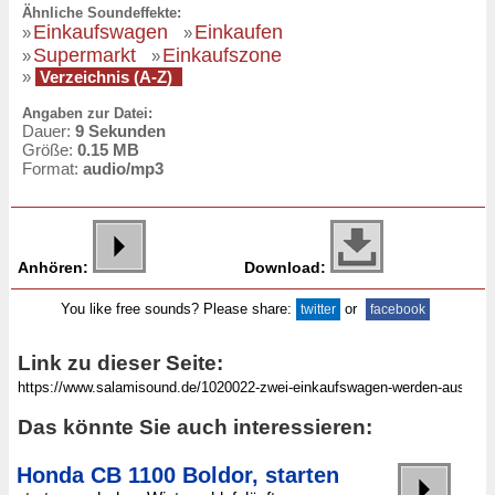
Ähnliche Soundeffekte:
Einkaufswagen
Einkaufen
»
»
Supermarkt
Einkaufszone
»
»
»
Verzeichnis (A-Z)
Angaben zur Datei:
Dauer:
9 Sekunden
Größe:
0.15 MB
Format:
audio/mp3
Anhören:
Download:
You like free sounds? Please share:
or
twitter
facebook
Link zu dieser Seite:
Das könnte Sie auch interessieren:
Honda CB 1100 Boldor, starten