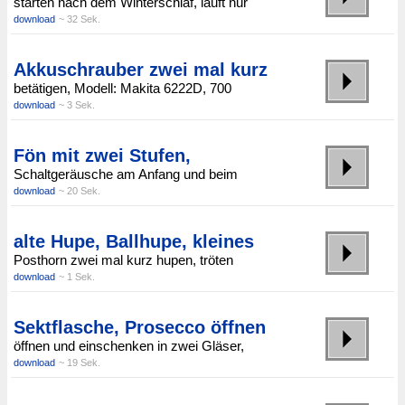
starten nach dem Winterschlaf, läuft nur
download
~ 32 Sek.
Akkuschrauber zwei mal kurz
betätigen, Modell: Makita 6222D, 700
download
~ 3 Sek.
Fön mit zwei Stufen,
Schaltgeräusche am Anfang und beim
download
~ 20 Sek.
alte Hupe, Ballhupe, kleines
Posthorn zwei mal kurz hupen, tröten
download
~ 1 Sek.
Sektflasche, Prosecco öffnen
öffnen und einschenken in zwei Gläser,
download
~ 19 Sek.