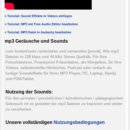
» Tutorial: Sound Effekte in Videos einfügen
» Tutorial: MP3 mit Free Audio Editor bearbeiten
» Tutorial: MP3 Datei in Audacity bearbeiten
mp3 Geräusche und Sounds
zum kostenlosen runterladen und verwenden (privat). Alle mp3
Dateien in 128 kbps und 44 KHz Stereo Qualität. Für Ihre
Fotoslideshow, Powerpoint Präsentation, als Klingelton, für Ihre
Videos, selbsterstellte Hörbücher, Podcast oder einfach als
lustige Soundeffekte für Ihren MP3 Player, PC, Laptop, Handy
und PDA/Tablet.
Nutzung der Sounds:
Für den privaten / persönlichen / künstlerischen / pädagogischen
Gebrauch ist es gestattet die mp3 Dateien zu kopieren und weiter
zu verarbeiten.
Unsere vollständigen
Nutzungsbedingungen