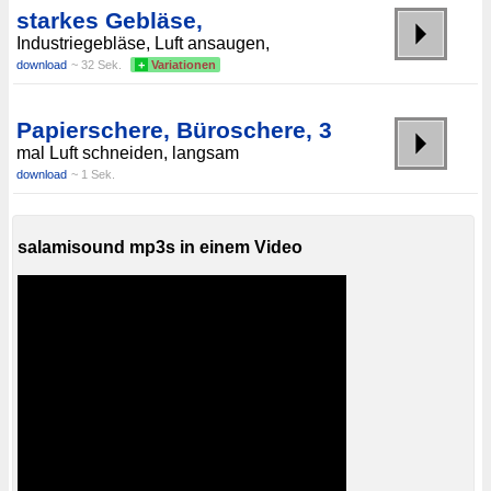
starkes Gebläse,
Industriegebläse, Luft ansaugen,
download
~ 32 Sek.
+
Variationen
Papierschere, Büroschere, 3
mal Luft schneiden, langsam
download
~ 1 Sek.
salamisound mp3s in einem Video