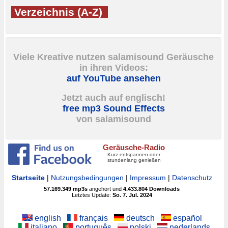
Verzeichnis (A-Z)
Viele Kreative nutzen salamisound Geräusche
in ihren Videos:
auf YouTube ansehen
Jetzt auch auf englisch!
free mp3 Sound Effects
von salamisound
Geräusche-Radio
Kurz entspannen oder
stundenlang genießen
Startseite
|
Nutzungsbedingungen
|
Impressum
|
Datenschutz
57.169.349
mp3s
angehört und
4.433.804
Downloads
Letztes Update:
So. 7. Jul. 2024
english
français
deutsch
español
italiano
português
polski
nederlands