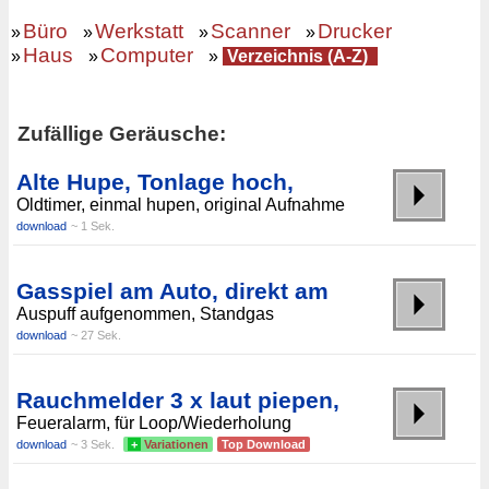
Büro
Werkstatt
Scanner
Drucker
»
»
»
»
Haus
Computer
»
»
»
Verzeichnis (A-Z)
Zufällige Geräusche:
Alte Hupe, Tonlage hoch,
Oldtimer, einmal hupen, original Aufnahme
download
~ 1 Sek.
Gasspiel am Auto, direkt am
Auspuff aufgenommen, Standgas
download
~ 27 Sek.
Rauchmelder 3 x laut piepen,
Feueralarm, für Loop/Wiederholung
download
~ 3 Sek.
+
Variationen
Top Download