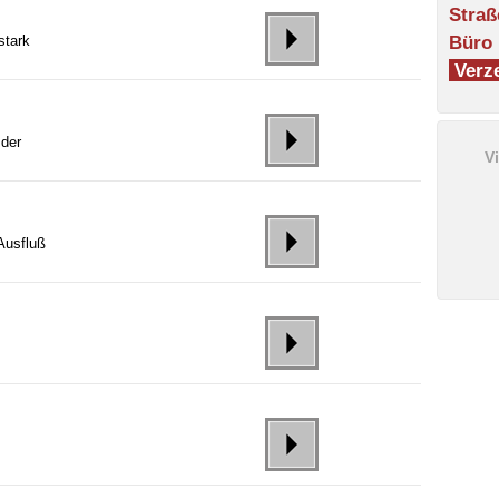
Straß
Büro
stark
Verze
 der
V
Ausfluß