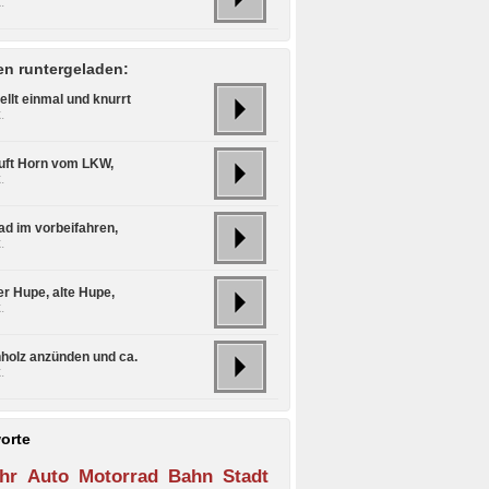
.
n runtergeladen:
llt einmal und knurrt
.
uft Horn vom LKW,
.
ad im vorbeifahren,
.
er Hupe, alte Hupe,
.
hholz anzünden und ca.
.
orte
hr
Auto
Motorrad
Bahn
Stadt