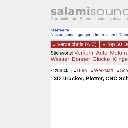
Geräusche und Sounds kostenlos downlo
Startseite
Nutzungsbedingungen
|
Impressum
|
Date
» Verzeichnis (A-Z)
» Top 50 
Verkehr
Auto
Motorr
Stichworte:
Wasser
Donner
Glocke
Klinge
< zurück
| »
Büro
»
Werkstatt
»
Sca
"3D Drucker, Plotter, CNC Sc