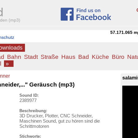
aden (mp3)
57.171.065
m
nschutz
Downloads
ad
Bahn
Stadt
Straße
Haus
Bad
Küche
Büro
Nat
l
»
nner
salami
hneider,..." Geräusch (mp3)
Sound ID:
2389977
Beschreibung:
3D Drucker, Plotter, CNC Schneider,
Maschinen Sound, gut zu hören sind die
Schrittmotoren
Stichworte: