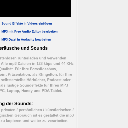
l: Sound Effekte in Videos einfügen
l: MP3 mit Free Audio Editor bearbeiten
l: MP3 Datei in Audacity bearbeiten
eräusche und Sounds
tenlosen runterladen und verwenden
). Alle mp3 Dateien in 128 kbps und 44 KHz
Qualität. Für Ihre Fotoslideshow,
int Präsentation, als Klingelton, für Ihre
 selbsterstellte Hörbücher, Podcast oder
 als lustige Soundeffekte für Ihren MP3
 PC, Laptop, Handy und PDA/Tablet.
ng der Sounds:
 privaten / persönlichen / künstlerischen /
ischen Gebrauch ist es gestattet die mp3
 zu kopieren und weiter zu verarbeiten.