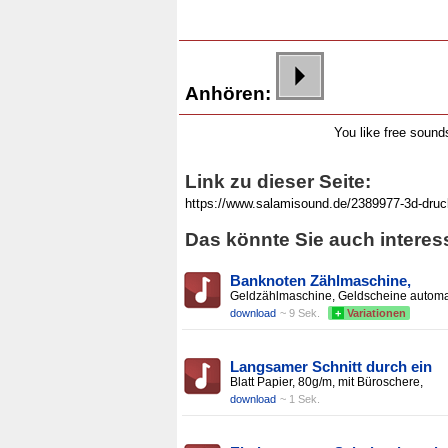
Anhören:
You like free soun
Link zu dieser Seite:
Das könnte Sie auch interes
Banknoten Zählmaschine,
Geldzählmaschine, Geldscheine automa
download
~ 9 Sek.
+
Variationen
Langsamer Schnitt durch ein
Blatt Papier, 80g/m, mit Büroschere,
download
~ 1 Sek.