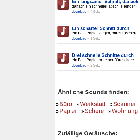
Ein langsamer Schnitt, danach
danach ein schneller abschließender
download
~ 4 Sek.
Ein scharfer Schnitt durch
ein Blatt Papier, 80g/m, mit Büroschere,
download
~ 1 Sek.
Drei schnelle Schnitte durch
ein Blatt Papier mit einer Büroschere
download
~ 2 Sek.
Ähnliche Sounds finden:
Büro
Werkstatt
Scanner
»
»
»
Papier
Schere
Wohnung
»
»
»
Zufällige Geräusche: