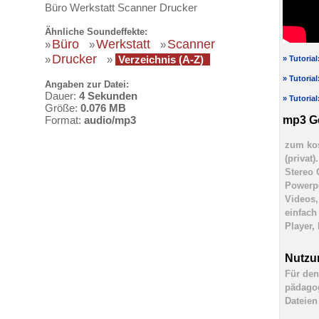
Büro Werkstatt Scanner Drucker
Ähnliche Soundeffekte:
Büro
Werkstatt
Scanner
»
»
»
Drucker
»
»
Verzeichnis (A-Z)
» Tutoria
» Tutoria
Angaben zur Datei:
Dauer:
4 Sekunden
» Tutoria
Größe:
0.076 MB
mp3 G
Format:
audio/mp3
zum kos
(privat
Stereo 
Powerpo
Videos,
einfach
Player,
Nutzu
Für den
pädagog
Dateien