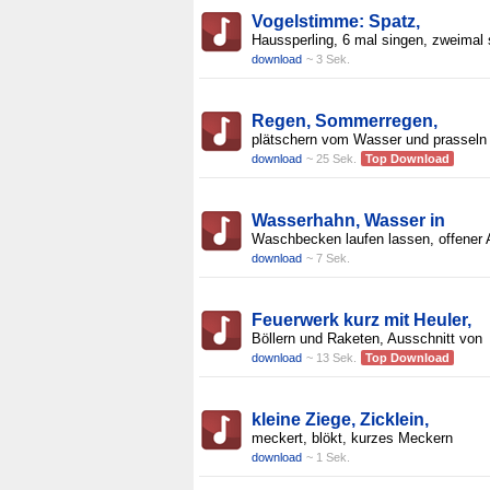
Vogelstimme: Spatz,
Haussperling, 6 mal singen, zweimal 
download
~ 3 Sek.
Regen, Sommerregen,
plätschern vom Wasser und prasseln
download
~ 25 Sek.
Top Download
Wasserhahn, Wasser in
Waschbecken laufen lassen, offener 
download
~ 7 Sek.
Feuerwerk kurz mit Heuler,
Böllern und Raketen, Ausschnitt von
download
~ 13 Sek.
Top Download
kleine Ziege, Zicklein,
meckert, blökt, kurzes Meckern
download
~ 1 Sek.