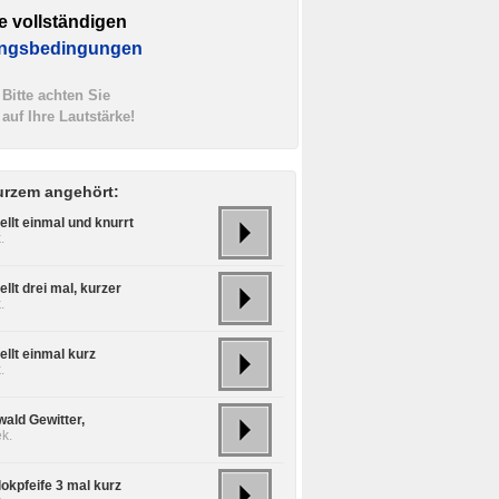
e vollständigen
ngsbedingungen
Bitte achten Sie
auf Ihre Lautstärke!
urzem angehört:
llt einmal und knurrt
.
llt drei mal, kurzer
.
ellt einmal kurz
.
ald Gewitter,
k.
okpfeife 3 mal kurz