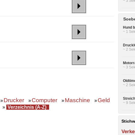
~ 3 Sek
Soebe
Hund be
~ 1 Sek
Druckl
~ 2 Sek
Motorr
~ 3 Sek
Oldtim
~ 2 Sek
Streic
Drucker
Computer
Maschine
Geld
»
»
»
»
~ 9 Sek
»
Verzeichnis (A-Z)
Stichw
Verke