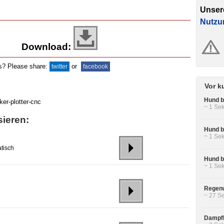
Unser
Nutzu
Download:
ds? Please share:
or
twitter
facebook
Vor k
Hund be
~ 1 Sek
sieren:
Hund be
~ 1 Sek
tisch
Hund b
~ 1 Sek
Regenw
~ 27 Se
Dampfl