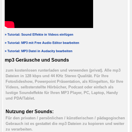
» Tutorial: Sound Effekte in Videos einfügen
» Tutorial: MP3 mit Free Audio Editor bearbeiten
» Tutorial: MP3 Datei in Audacity bearbeiten
mp3 Geräusche und Sounds
zum kostenlosen runterladen und verwenden (privat). Alle mp3
Dateien in 128 kbps und 44 KHz Stereo Qualität. Für Ihre
Fotoslideshow, Powerpoint Präsentation, als Klingelton, für Ihre
Videos, selbsterstellte Hörbücher, Podcast oder einfach als
lustige Soundeffekte für Ihren MP3 Player, PC, Laptop, Handy
und PDA/Tablet.
Nutzung der Sounds:
Für den privaten / persönlichen / künstlerischen / pädagogischen
Gebrauch ist es gestattet die mp3 Dateien zu kopieren und weiter
zu verarbeiten.