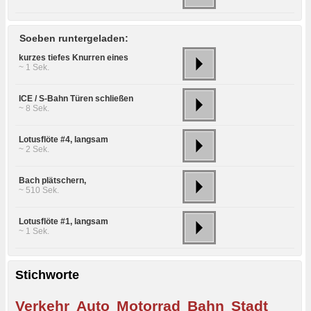
Soeben runtergeladen:
kurzes tiefes Knurren eines
~ 1 Sek.
ICE / S-Bahn Türen schließen
~ 8 Sek.
Lotusflöte #4, langsam
~ 2 Sek.
Bach plätschern,
~ 510 Sek.
Lotusflöte #1, langsam
~ 1 Sek.
Stichworte
Verkehr
Auto
Motorrad
Bahn
Stadt