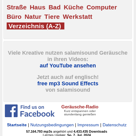
Straße
Haus
Bad
Küche
Computer
Büro
Natur
Tiere
Werkstatt
Verzeichnis (A-Z)
Viele Kreative nutzen salamisound Geräusche
in ihren Videos:
auf YouTube ansehen
Jetzt auch auf englisch!
free mp3 Sound Effects
von salamisound
Geräusche-Radio
Kurz entspannen oder
stundenlang genießen
Startseite
|
Nutzungsbedingungen
|
Impressum
|
Datenschutz
57.164.793
mp3s
angehört und
4.433.435
Downloads
Letztes Update:
So. 7. Jul. 2024