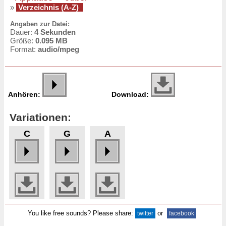
»
Verzeichnis (A-Z)
Angaben zur Datei:
Dauer:
4 Sekunden
Größe:
0.095 MB
Format:
audio/mpeg
Anhören:
Download:
Variationen:
C
G
A
You like free sounds? Please share:
or
twitter
facebook