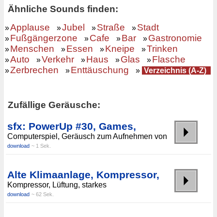
Ähnliche Sounds finden:
Applause
Jubel
Straße
Stadt
»
»
»
»
Fußgängerzone
Cafe
Bar
Gastronomie
»
»
»
»
Menschen
Essen
Kneipe
Trinken
»
»
»
»
Auto
Verkehr
Haus
Glas
Flasche
»
»
»
»
»
Zerbrechen
Enttäuschung
»
»
»
Verzeichnis (A-Z)
Zufällige Geräusche:
sfx: PowerUp #30, Games,
Computerspiel, Geräusch zum Aufnehmen von
download
~ 1 Sek.
Alte Klimaanlage, Kompressor,
Kompressor, Lüftung, starkes
download
~ 62 Sek.