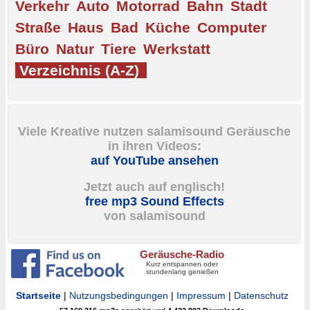
Verkehr
Auto
Motorrad
Bahn
Stadt
Straße
Haus
Bad
Küche
Computer
Büro
Natur
Tiere
Werkstatt
Verzeichnis (A-Z)
Viele Kreative nutzen salamisound Geräusche
in ihren Videos:
auf YouTube ansehen
Jetzt auch auf englisch!
free mp3 Sound Effects
von salamisound
Geräusche-Radio
Kurz entspannen oder
stundenlang genießen
Startseite
|
Nutzungsbedingungen
|
Impressum
|
Datenschutz