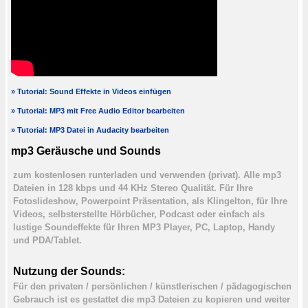
» Tutorial: Sound Effekte in Videos einfügen
» Tutorial: MP3 mit Free Audio Editor bearbeiten
» Tutorial: MP3 Datei in Audacity bearbeiten
mp3 Geräusche und Sounds
zum kostenlosen runterladen und verwenden (privat). Alle mp3
Dateien in 128 kbps und 44 KHz Stereo Qualität. Für Ihre
Fotoslideshow, Powerpoint Präsentation, als Klingelton, für Ihre
Videos, selbsterstellte Hörbücher, Podcast oder einfach als
lustige Soundeffekte für Ihren MP3 Player, PC, Laptop, Handy
und PDA/Tablet.
Nutzung der Sounds:
Für den privaten / persönlichen / künstlerischen / pädagogischen
Gebrauch ist es gestattet die mp3 Dateien zu kopieren und weiter