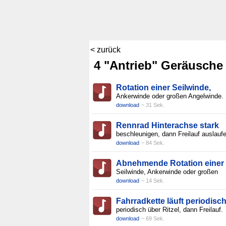
< zurück
4 "Antrieb" Geräusche
Rotation einer Seilwinde,
Ankerwinde oder großen Angelwinde.
download
~ 31 Sek.
Rennrad Hinterachse stark
beschleunigen, dann Freilauf auslauf
download
~ 84 Sek.
Abnehmende Rotation einer
Seilwinde, Ankerwinde oder großen
download
~ 14 Sek.
Fahrradkette läuft periodisc
periodisch über Ritzel, dann Freilauf.
download
~ 69 Sek.