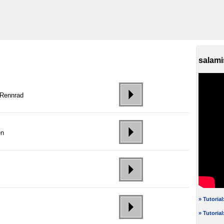
salami
 Rennrad
en
h
» Tutoria
» Tutoria