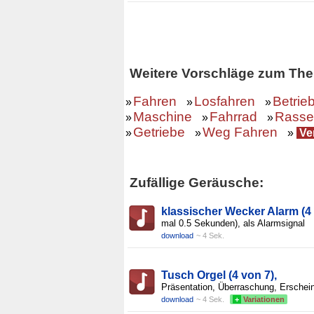
Weitere Vorschläge zum The
Fahren
Losfahren
Betrie
»
»
»
Maschine
Fahrrad
Rasse
»
»
»
Getriebe
Weg Fahren
»
»
»
Ver
Zufällige Geräusche:
klassischer Wecker Alarm (4
mal 0.5 Sekunden), als Alarmsignal
download
~ 4 Sek.
Tusch Orgel (4 von 7),
Präsentation, Überraschung, Erschei
download
~ 4 Sek.
+
Variationen