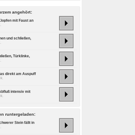
urzem angehört:
Klopfen mit Faust an
.
fnen und schließen,
.
ließen, Türklinke,
.
as direkt am Auspuff
k.
bfluß intensiv mit
k.
n runtergeladen:
hwerer Stein fällt in
.