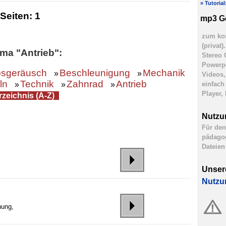
» Tutoria
Seiten:
1
mp3 G
zum kos
(privat
ma "Antrieb":
Stereo 
Powerpo
bsgeräusch
Beschleunigung
Mechanik
»
»
Videos,
ln
Technik
Zahnrad
Antrieb
»
»
»
einfach
Player,
zeichnis (A-Z)
Nutzu
Für den
pädagog
Dateien
Unser
Nutzu
nung,