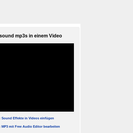
sound mp3s in einem Video
l: Sound Effekte in Videos einfügen
l: MP3 mit Free Audio Editor bearbeiten