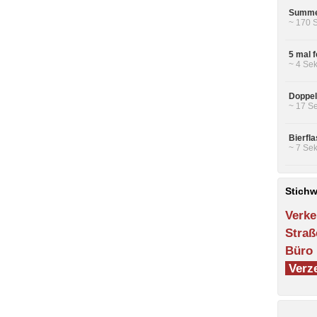
Summen
~ 170 
5 mal 
~ 4 Sek
Doppe
~ 17 Se
Bierfl
~ 7 Sek
Stichw
Verke
Straß
Büro
Verze