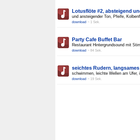
Lotusflöte #2, absteigend u
und ansteigender Ton, Pfeife, Kolbenf
download
~ 1 Sek.
Party Cafe Buffet Bar
Restaurant Hintergrundsound mit St
download
~ 84 Sek.
seichtes Rudern, langsames
schwimmen, leichte Wellen am Ufer, 
download
~ 19 Sek.