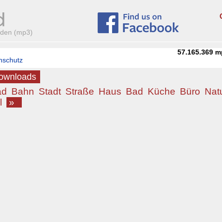
aden (mp3)
57.165.369
m
nschutz
Downloads
ad
Bahn
Stadt
Straße
Haus
Bad
Küche
Büro
Nat
l
»