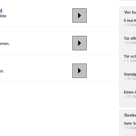
nd
Vor k
löte
5 mal 
~ 3 Sek
Tür öf
~ 5 Sek
immen,
Tür sch
~ 1 Sek
im
Standg
~ 30 Se
Einen A
~ 20 Se
Soebe
Sehr Sc
~ 5 Sek