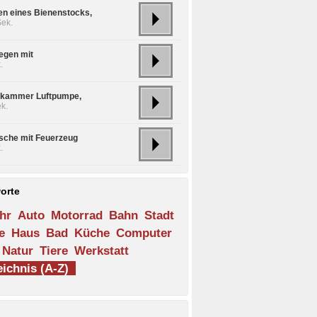
 eines Bienenstocks,
Sek.
fegen mit
.
lkammer Luftpumpe,
k.
asche mit Feuerzeug
.
orte
hr
Auto
Motorrad
Bahn
Stadt
e
Haus
Bad
Küche
Computer
Natur
Tiere
Werkstatt
ichnis (A-Z)