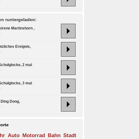
.
n runtergeladen:
sirene Martinshorn ,
.
ötzliches Ereignis,
.
Schulglocke, 2 mal
.
Schulglocke, 3 mal
.
l Ding Dong,
.
orte
hr
Auto
Motorrad
Bahn
Stadt