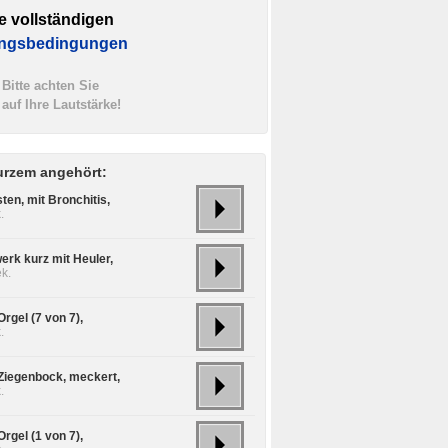
e vollständigen
ngsbedingungen
Bitte achten Sie
auf Ihre Lautstärke!
urzem angehört:
ten, mit Bronchitis,
.
erk kurz mit Heuler,
k.
rgel (7 von 7),
.
 Ziegenbock, meckert,
.
rgel (1 von 7),