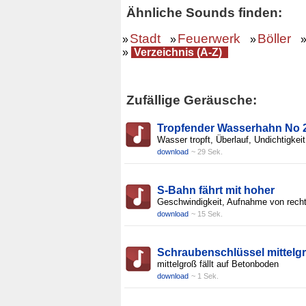
Ähnliche Sounds finden:
Stadt
Feuerwerk
Böller
»
»
»
»
Verzeichnis (A-Z)
Zufällige Geräusche:
Tropfender Wasserhahn No 2
Wasser tropft, Überlauf, Undichtigkeit
download
~ 29 Sek.
S-Bahn fährt mit hoher
Geschwindigkeit, Aufnahme von rech
download
~ 15 Sek.
Schraubenschlüssel mittelg
mittelgroß fällt auf Betonboden
download
~ 1 Sek.