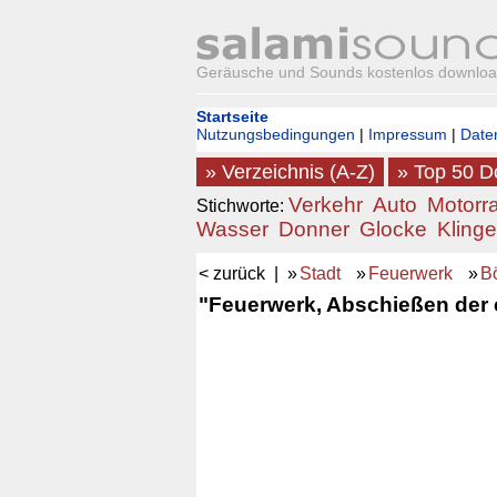
Geräusche und Sounds kostenlos downlo
Startseite
Nutzungsbedingungen
|
Impressum
|
Date
» Verzeichnis (A-Z)
» Top 50 
Verkehr
Auto
Motorr
Stichworte:
Wasser
Donner
Glocke
Klinge
< zurück
| »
Stadt
»
Feuerwerk
»
Bö
"Feuerwerk, Abschießen der e