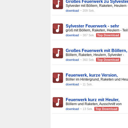
Großes Feuerwerk zu Sylveste
Sylvester mit Böllern, Raketen, Heulern 
download
~ 209 Sek.
Sylvester Feuerwerk - sehr
groß mit Böllern, Raketen, Heulern - Teil
download
~ 387 Sek.
Top Download
Großes Feuerwerk mit Böllern,
Böllern, Raketen, Heulern, Sylvester -
download
~ 360 Sek.
Top Download
Feuerwerk, kurze Version,
Böller im Hintergrund, Raketen und Heu
download
~ 11 Sek.
Feuerwerk kurz mit Heuler,
Böllern und Raketen, Ausschnitt von
download
~ 13 Sek.
Top Download