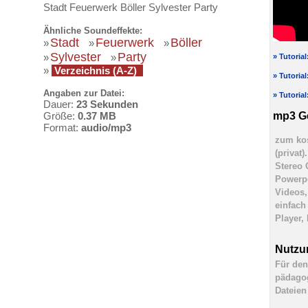
Stadt Feuerwerk Böller Sylvester Party
Ähnliche Soundeffekte:
Stadt
Feuerwerk
Böller
»
»
»
Sylvester
Party
»
»
» Tutoria
»
Verzeichnis (A-Z)
» Tutoria
Angaben zur Datei:
» Tutoria
Dauer:
23 Sekunden
mp3 G
Größe:
0.37 MB
Format:
audio/mp3
zum kos
(privat
Stereo 
Powerpo
Videos,
einfach
Player,
Nutzu
Für den
pädagog
Dateien