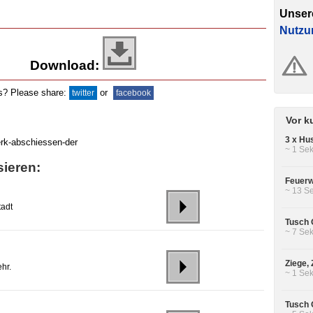
Unser
Nutzu
Download:
ds? Please share:
or
twitter
facebook
Vor k
3 x Hus
~ 1 Sek
sieren:
Feuerw
~ 13 Se
tadt
Tusch O
~ 7 Sek
Ziege,
hr.
~ 1 Sek
Tusch O