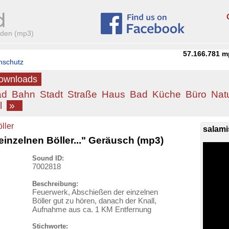
aden (mp3)
57.166.781
m
nschutz
Downloads
ad
Bahn
Stadt
Straße
Haus
Bad
Küche
Büro
Nat
l
»
ller
salami
inzelnen Böller..." Geräusch (mp3)
Sound ID:
7002818
Beschreibung:
Feuerwerk, Abschießen der einzelnen
Böller gut zu hören, danach der Knall,
Aufnahme aus ca. 1 KM Entfernung
Stichworte: