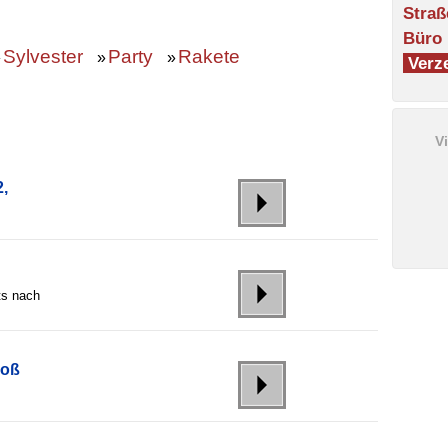
Straß
Büro
Sylvester
Party
Rakete
»
»
»
Verze
V
,
ts nach
roß