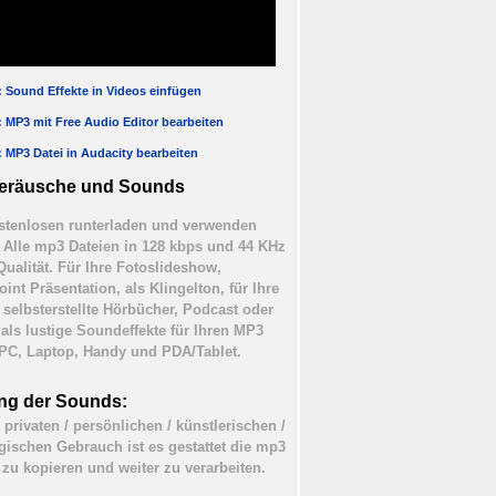
l: Sound Effekte in Videos einfügen
l: MP3 mit Free Audio Editor bearbeiten
l: MP3 Datei in Audacity bearbeiten
eräusche und Sounds
tenlosen runterladen und verwenden
). Alle mp3 Dateien in 128 kbps und 44 KHz
Qualität. Für Ihre Fotoslideshow,
int Präsentation, als Klingelton, für Ihre
 selbsterstellte Hörbücher, Podcast oder
 als lustige Soundeffekte für Ihren MP3
 PC, Laptop, Handy und PDA/Tablet.
ng der Sounds:
 privaten / persönlichen / künstlerischen /
ischen Gebrauch ist es gestattet die mp3
 zu kopieren und weiter zu verarbeiten.