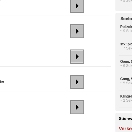
~ 5 Sek
r
-
Soebe
Polizei
~ 9 Sek
sfx: pl
~ 7 Sek
Gong, 
~ 6 Sek
Gong, 
ler
~ 5 Sek
Klinge
~ 2 Sek
Stichw
Verke