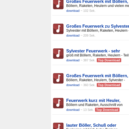
Großes Feuerwerk mit Böllern,
Böllern, Raketen, Heulern und vielen me
download
~ 102 Sek.
Großes Feuerwerk zu Sylveste
Sylvester mit Böllern, Raketen, Heulern 
download
~ 209 Sek.
Sylvester Feuerwerk - sehr
groß mit Böllern, Raketen, Heulern - Teil
download
~ 387 Sek.
Top Download
Großes Feuerwerk mit Böllern,
Böllern, Raketen, Heulern, Sylvester -
download
~ 360 Sek.
Top Download
Feuerwerk kurz mit Heuler,
Böllern und Raketen, Ausschnitt von
download
~ 13 Sek.
Top Download
lauter Böller, Schuß oder