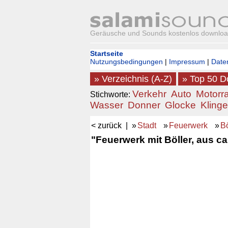
Geräusche und Sounds kostenlos downlo
Startseite
Nutzungsbedingungen
|
Impressum
|
Date
» Verzeichnis (A-Z)
» Top 50 
Verkehr
Auto
Motorr
Stichworte:
Wasser
Donner
Glocke
Klinge
< zurück
| »
Stadt
»
Feuerwerk
»
Bö
"Feuerwerk mit Böller, aus ca