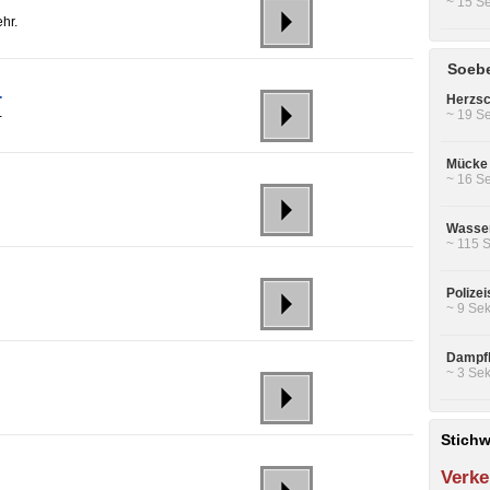
~ 15 Se
hr.
Soebe
r
Herzsc
~ 19 Se
-
Mücke 
~ 16 Se
Wasser
~ 115 S
Polizei
~ 9 Sek
Dampfl
~ 3 Sek
Stichw
Verke