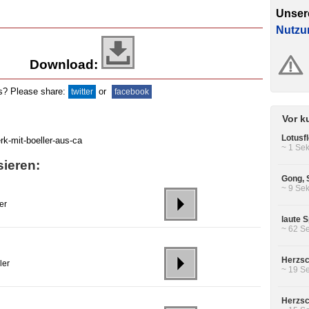
Unser
Nutzu
Download:
ds? Please share:
or
twitter
facebook
Vor k
Lotusf
~ 1 Sek
sieren:
Gong, 
~ 9 Sek
er
laute 
~ 62 Se
Herzsc
ler
~ 19 Se
Herzsc