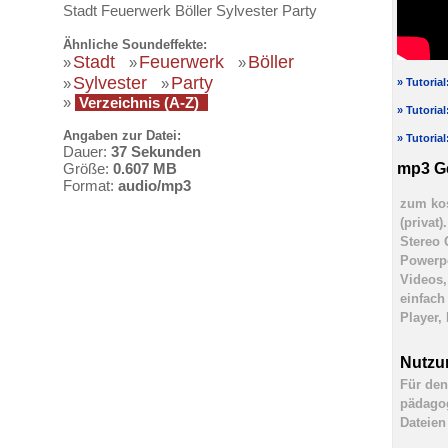
Stadt Feuerwerk Böller Sylvester Party
Ähnliche Soundeffekte:
Stadt
Feuerwerk
Böller
»
»
»
Sylvester
Party
»
»
» Tutoria
»
Verzeichnis (A-Z)
» Tutoria
Angaben zur Datei:
» Tutoria
Dauer:
37 Sekunden
mp3 G
Größe:
0.607 MB
Format:
audio/mp3
zum kos
(privat
Stereo 
Powerpo
Videos,
einfach
Player,
Nutzu
Für den
pädagog
Dateien