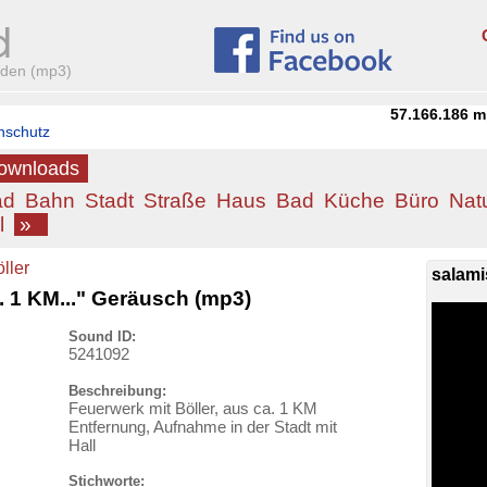
aden (mp3)
57.166.186
m
nschutz
Downloads
ad
Bahn
Stadt
Straße
Haus
Bad
Küche
Büro
Nat
l
»
ller
salami
. 1 KM..." Geräusch (mp3)
Sound ID:
5241092
Beschreibung:
Feuerwerk mit Böller, aus ca. 1 KM
Entfernung, Aufnahme in der Stadt mit
Hall
Stichworte: