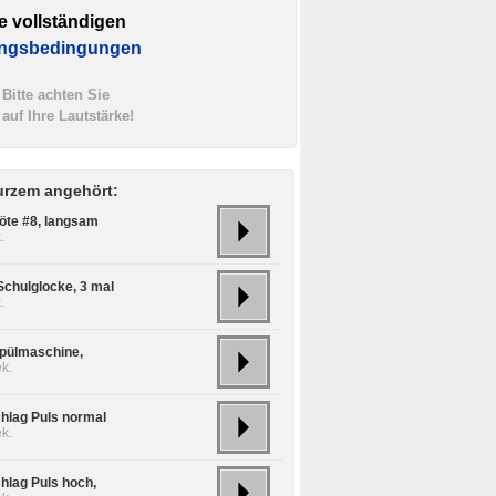
e vollständigen
ngsbedingungen
Bitte achten Sie
auf Ihre Lautstärke!
urzem angehört:
löte #8, langsam
.
Schulglocke, 3 mal
.
Spülmaschine,
k.
hlag Puls normal
k.
hlag Puls hoch,