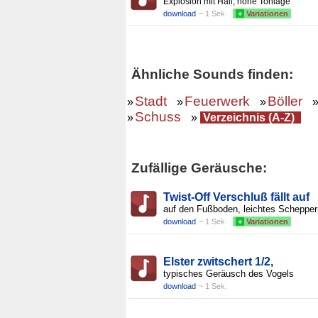
Explosion mit Hall, hohe Tonlage
download
~ 1 Sek.
+
Variationen
Ähnliche Sounds finden:
Stadt
Feuerwerk
Böller
»
»
»
Schuss
»
»
Verzeichnis (A-Z)
Zufällige Geräusche:
Twist-Off Verschluß fällt auf
auf den Fußboden, leichtes Schepper
download
~ 1 Sek.
+
Variationen
Elster zwitschert 1/2,
typisches Geräusch des Vogels
download
~ 1 Sek.