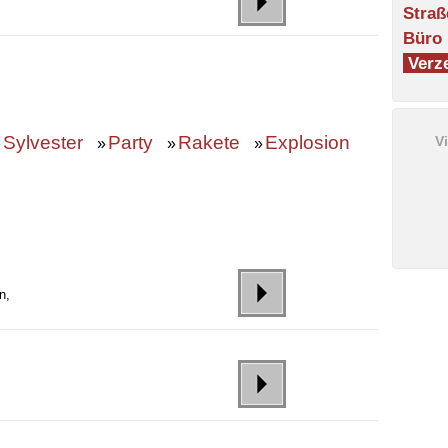
Straß
Büro
Verze
Sylvester
Party
Rakete
Explosion
V
»
»
»
»
n,