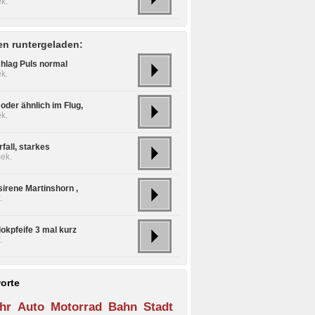
k.
n runtergeladen:
hlag Puls normal
k.
oder ähnlich im Flug,
k.
fall, starkes
ek.
sirene Martinshorn ,
.
okpfeife 3 mal kurz
.
orte
hr
Auto
Motorrad
Bahn
Stadt