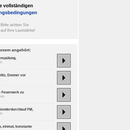
e vollständigen
ngsbedingungen
Bitte achten Sie
auf Ihre Lautstärke!
urzem angehört:
enspülung,
k.
litz, Donner vor
.
 Feuerwerk zu
Sek.
Senderdurchlauf FM,
k.
n, einmal, konstante