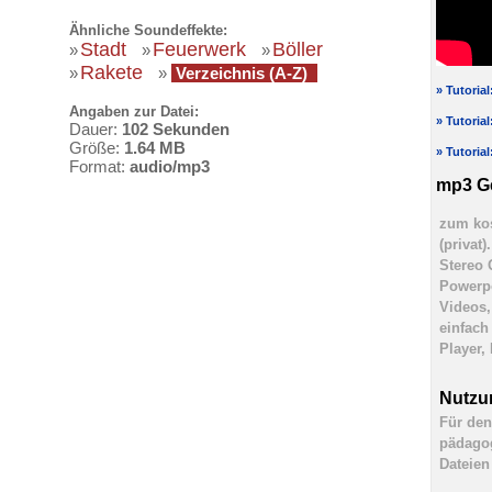
Ähnliche Soundeffekte:
Stadt
Feuerwerk
Böller
»
»
»
Rakete
»
»
Verzeichnis (A-Z)
» Tutoria
Angaben zur Datei:
» Tutoria
Dauer:
102 Sekunden
Größe:
1.64 MB
» Tutoria
Format:
audio/mp3
mp3 G
zum kos
(privat
Stereo 
Powerpo
Videos,
einfach
Player,
Nutzu
Für den
pädagog
Dateien