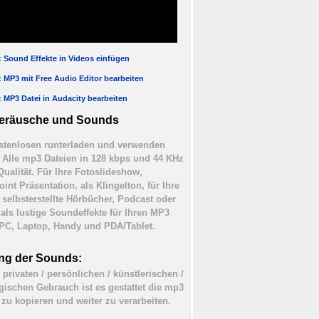
l: Sound Effekte in Videos einfügen
l: MP3 mit Free Audio Editor bearbeiten
l: MP3 Datei in Audacity bearbeiten
eräusche und Sounds
tenlosen runterladen und verwenden
). Alle mp3 Dateien in 128 kbps und 44 KHz
Qualität. Für Ihre Fotoslideshow,
int Präsentation, als Klingelton, für Ihre
 selbsterstellte Hörbücher, Podcast oder
 als lustige Soundeffekte für Ihren MP3
 PC, Laptop, Handy und PDA/Tablet.
ng der Sounds:
 privaten / persönlichen / künstlerischen /
ischen Gebrauch ist es gestattet die mp3
 zu kopieren und weiter zu verarbeiten.