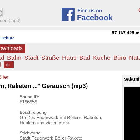
aden (mp3)
57.167.425
m
nschutz
Downloads
ad
Bahn
Stadt
Straße
Haus
Bad
Küche
Büro
Nat
l
»
ller
salami
n, Raketen,..." Geräusch (mp3)
Sound ID:
8196959
Beschreibung:
Großes Feuerwerk mit Böllern, Raketen,
Heulern und vielen mehr.
Stichworte:
Stadt Feuerwerk Böller Rakete