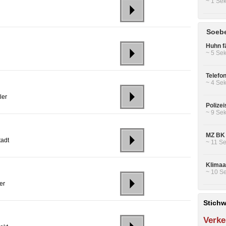
~ 1 Sek
Soebe
Huhn f
~ 5 Sek
Telefon
~ 4 Sek
ler
Polizei
~ 9 Sek
MZ BK 
tadt
~ 11 Se
Klimaa
~ 10 Se
er
Stichw
Verke