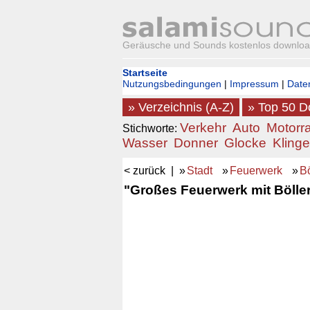
Geräusche und Sounds kostenlos downlo
Startseite
Nutzungsbedingungen
|
Impressum
|
Date
» Verzeichnis (A-Z)
» Top 50 
Verkehr
Auto
Motorr
Stichworte:
Wasser
Donner
Glocke
Klinge
< zurück
| »
Stadt
»
Feuerwerk
»
Bö
"Großes Feuerwerk mit Böller