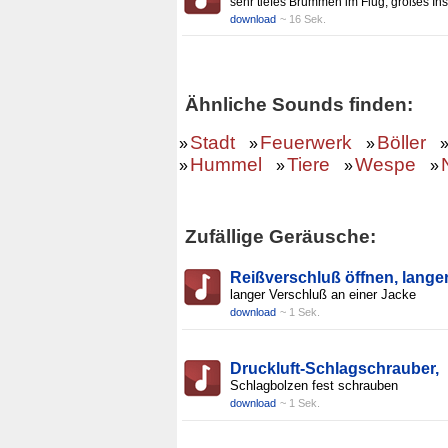
sehr tiefes Brummen im Flug, großes Ins
download
~ 16 Sek.
Ähnliche Sounds finden:
Stadt
Feuerwerk
Böller
»
»
»
Hummel
Tiere
Wespe
»
»
»
»
Zufällige Geräusche:
Reißverschluß öffnen, lange
langer Verschluß an einer Jacke
download
~ 1 Sek.
Druckluft-Schlagschrauber,
Schlagbolzen fest schrauben
download
~ 1 Sek.