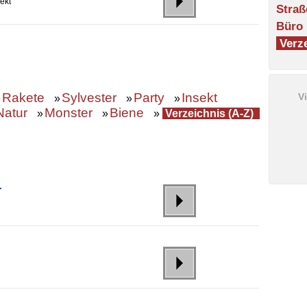
ekt
Straß
Büro
Verze
Rakete
Sylvester
Party
Insekt
V
»
»
»
»
Natur
Monster
Biene
»
»
»
Verzeichnis (A-Z)
r