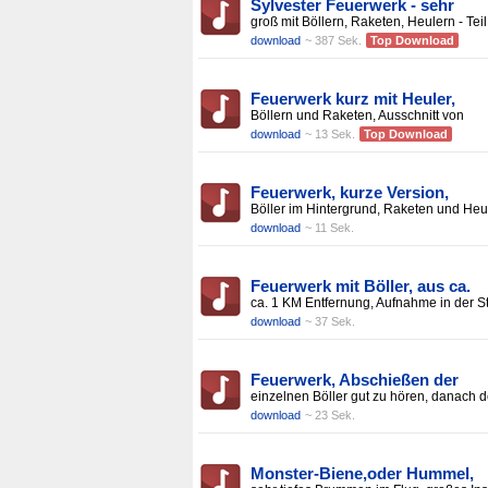
Sylvester Feuerwerk - sehr
groß mit Böllern, Raketen, Heulern - Teil
download
~ 387 Sek.
Top Download
Feuerwerk kurz mit Heuler,
Böllern und Raketen, Ausschnitt von
download
~ 13 Sek.
Top Download
Feuerwerk, kurze Version,
Böller im Hintergrund, Raketen und Heu
download
~ 11 Sek.
Feuerwerk mit Böller, aus ca.
ca. 1 KM Entfernung, Aufnahme in der S
download
~ 37 Sek.
Feuerwerk, Abschießen der
einzelnen Böller gut zu hören, danach d
download
~ 23 Sek.
Monster-Biene,oder Hummel,