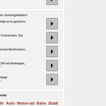
.
n runtergeladen:
ängt an zu gackern,
.
 Freizeichen, Typ
.
sirene Martinshorn ,
.
350 mit Beiwagen,
k.
nlage
k.
orte
hr
Auto
Motorrad
Bahn
Stadt