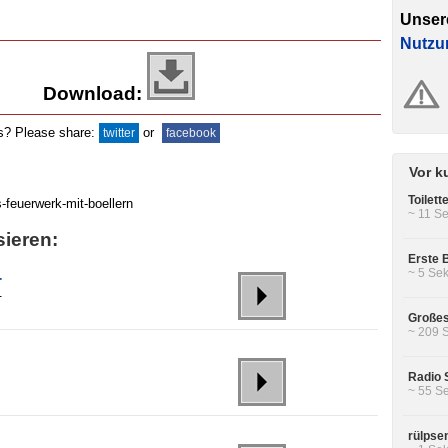
Unser
Nutzu
Download:
ds? Please share:
or
twitter
facebook
Vor k
Toilett
~ 11 Se
sieren:
Erste B
~ 5 Sek
r
-
Großes
~ 209 
Radio 
~ 55 Se
rülpse