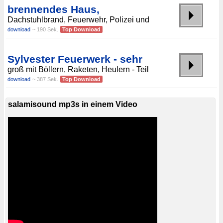
brennendes Haus,
Dachstuhlbrand, Feuerwehr, Polizei und
download
~ 190 Sek.
Top Download
Sylvester Feuerwerk - sehr
groß mit Böllern, Raketen, Heulern - Teil
download
~ 387 Sek.
Top Download
salamisound mp3s in einem Video