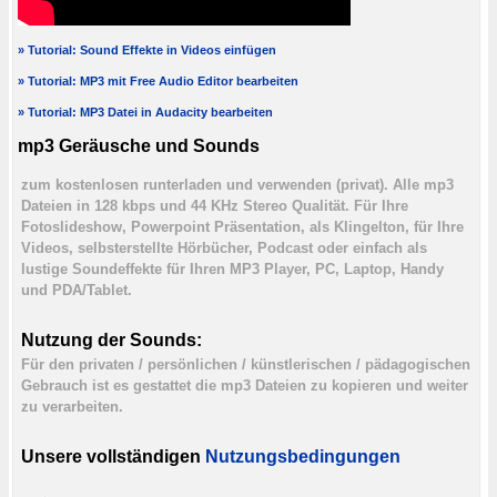
» Tutorial: Sound Effekte in Videos einfügen
» Tutorial: MP3 mit Free Audio Editor bearbeiten
» Tutorial: MP3 Datei in Audacity bearbeiten
mp3 Geräusche und Sounds
zum kostenlosen runterladen und verwenden (privat). Alle mp3
Dateien in 128 kbps und 44 KHz Stereo Qualität. Für Ihre
Fotoslideshow, Powerpoint Präsentation, als Klingelton, für Ihre
Videos, selbsterstellte Hörbücher, Podcast oder einfach als
lustige Soundeffekte für Ihren MP3 Player, PC, Laptop, Handy
und PDA/Tablet.
Nutzung der Sounds:
Für den privaten / persönlichen / künstlerischen / pädagogischen
Gebrauch ist es gestattet die mp3 Dateien zu kopieren und weiter
zu verarbeiten.
Unsere vollständigen
Nutzungsbedingungen