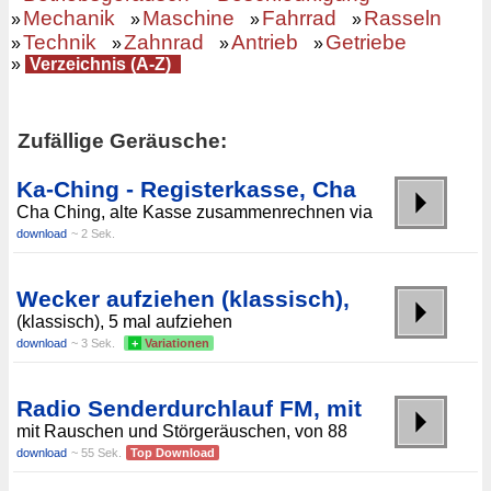
Mechanik
Maschine
Fahrrad
Rasseln
»
»
»
»
Technik
Zahnrad
Antrieb
Getriebe
»
»
»
»
»
Verzeichnis (A-Z)
Zufällige Geräusche:
Ka-Ching - Registerkasse, Cha
Cha Ching, alte Kasse zusammenrechnen via
download
~ 2 Sek.
Wecker aufziehen (klassisch),
(klassisch), 5 mal aufziehen
download
~ 3 Sek.
+
Variationen
Radio Senderdurchlauf FM, mit
mit Rauschen und Störgeräuschen, von 88
download
~ 55 Sek.
Top Download