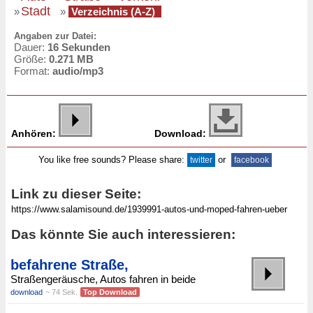
Stadt
»
»
Verzeichnis (A-Z)
Angaben zur Datei:
Dauer:
16 Sekunden
Größe:
0.271 MB
Format:
audio/mp3
Anhören:
Download:
You like free sounds? Please share:
or
twitter
facebook
Link zu dieser Seite:
Das könnte Sie auch interessieren:
befahrene Straße,
Straßengeräusche, Autos fahren in beide
download
~ 74 Sek.
Top Download