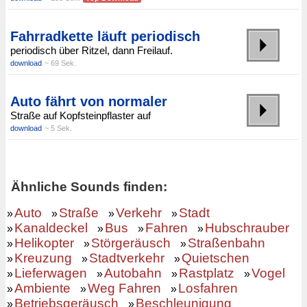
Fahrradkette läuft periodisch
periodisch über Ritzel, dann Freilauf.
download
~ 69 Sek.
Auto fährt von normaler
Straße auf Kopfsteinpflaster auf
download
~ 5 Sek.
Ähnliche Sounds finden:
Auto
Straße
Verkehr
Stadt
»
»
»
»
Kanaldeckel
Bus
Fahren
Hubschrauber
»
»
»
»
Helikopter
Störgeräusch
Straßenbahn
»
»
»
Kreuzung
Stadtverkehr
Quietschen
»
»
»
Lieferwagen
Autobahn
Rastplatz
Vogel
»
»
»
»
Ambiente
Weg Fahren
Losfahren
»
»
»
Betriebsgeräusch
Beschleunigung
»
»