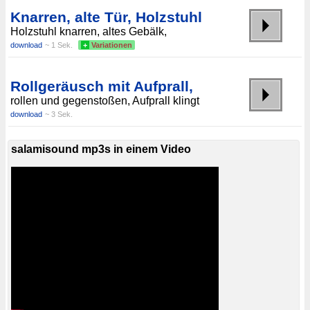
Knarren, alte Tür, Holzstuhl
Holzstuhl knarren, altes Gebälk,
download
~ 1 Sek.
+
Variationen
Rollgeräusch mit Aufprall,
rollen und gegenstoßen, Aufprall klingt
download
~ 3 Sek.
salamisound mp3s in einem Video