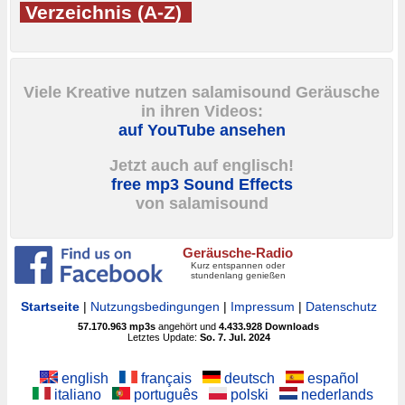
Verzeichnis (A-Z)
Viele Kreative nutzen salamisound Geräusche
in ihren Videos:
auf YouTube ansehen
Jetzt auch auf englisch!
free mp3 Sound Effects
von salamisound
Geräusche-Radio
Kurz entspannen oder
stundenlang genießen
Startseite
|
Nutzungsbedingungen
|
Impressum
|
Datenschutz
57.170.963
mp3s
angehört und
4.433.928
Downloads
Letztes Update:
So. 7. Jul. 2024
english
français
deutsch
español
italiano
português
polski
nederlands