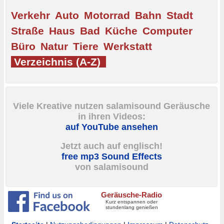
Verkehr
Auto
Motorrad
Bahn
Stadt
Straße
Haus
Bad
Küche
Computer
Büro
Natur
Tiere
Werkstatt
Verzeichnis (A-Z)
Viele Kreative nutzen salamisound Geräusche
in ihren Videos:
auf YouTube ansehen
Jetzt auch auf englisch!
free mp3 Sound Effects
von salamisound
Geräusche-Radio
Kurz entspannen oder
stundenlang genießen