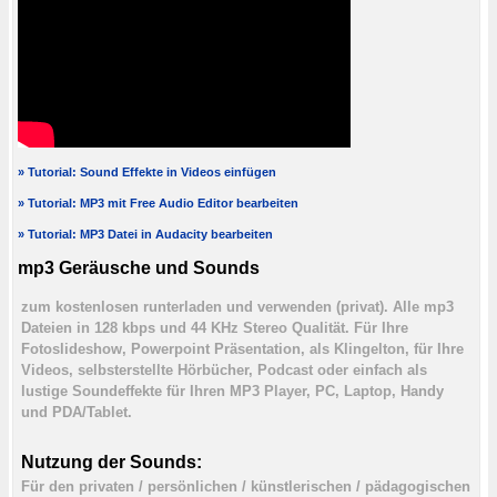
» Tutorial: Sound Effekte in Videos einfügen
» Tutorial: MP3 mit Free Audio Editor bearbeiten
» Tutorial: MP3 Datei in Audacity bearbeiten
mp3 Geräusche und Sounds
zum kostenlosen runterladen und verwenden (privat). Alle mp3
Dateien in 128 kbps und 44 KHz Stereo Qualität. Für Ihre
Fotoslideshow, Powerpoint Präsentation, als Klingelton, für Ihre
Videos, selbsterstellte Hörbücher, Podcast oder einfach als
lustige Soundeffekte für Ihren MP3 Player, PC, Laptop, Handy
und PDA/Tablet.
Nutzung der Sounds:
Für den privaten / persönlichen / künstlerischen / pädagogischen