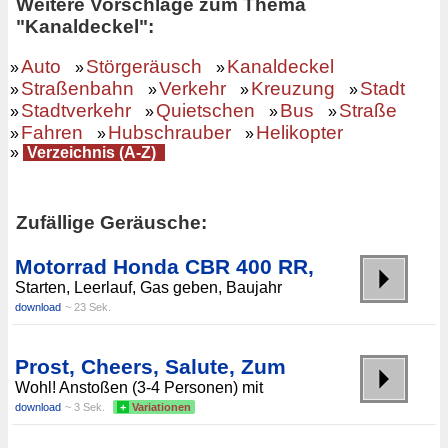
Weitere Vorschläge zum Thema
"Kanaldeckel":
Auto
Störgeräusch
Kanaldeckel
»
»
»
Straßenbahn
Verkehr
Kreuzung
Stadt
»
»
»
»
Stadtverkehr
Quietschen
Bus
Straße
»
»
»
»
Fahren
Hubschrauber
Helikopter
»
»
»
»
Verzeichnis (A-Z)
Zufällige Geräusche:
Motorrad Honda CBR 400 RR,
Starten, Leerlauf, Gas geben, Baujahr
download
~ 23 Sek.
Prost, Cheers, Salute, Zum
Wohl! Anstoßen (3-4 Personen) mit
download
~ 3 Sek.
+
Variationen