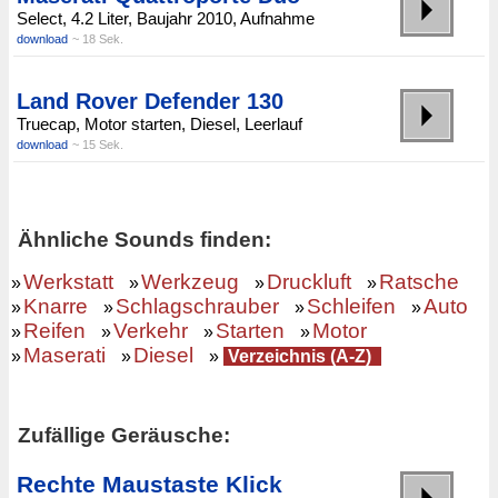
Select, 4.2 Liter, Baujahr 2010, Aufnahme
download
~ 18 Sek.
Land Rover Defender 130
Truecap, Motor starten, Diesel, Leerlauf
download
~ 15 Sek.
Ähnliche Sounds finden:
Werkstatt
Werkzeug
Druckluft
Ratsche
»
»
»
»
Knarre
Schlagschrauber
Schleifen
Auto
»
»
»
»
Reifen
Verkehr
Starten
Motor
»
»
»
»
Maserati
Diesel
»
»
»
Verzeichnis (A-Z)
Zufällige Geräusche:
Rechte Maustaste Klick