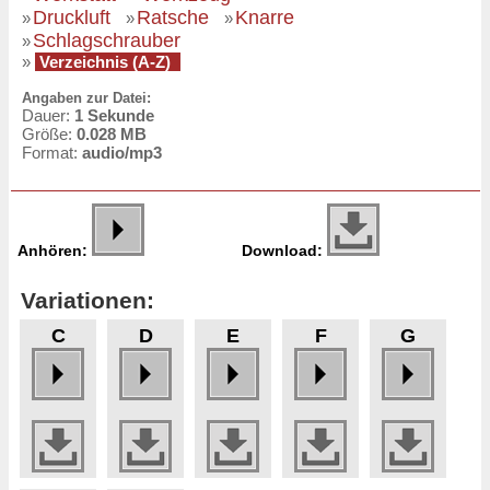
Druckluft
Ratsche
Knarre
»
»
»
Schlagschrauber
»
»
Verzeichnis (A-Z)
Angaben zur Datei:
Dauer:
1 Sekunde
Größe:
0.028 MB
Format:
audio/mp3
Anhören:
Download:
Variationen:
C
D
E
F
G