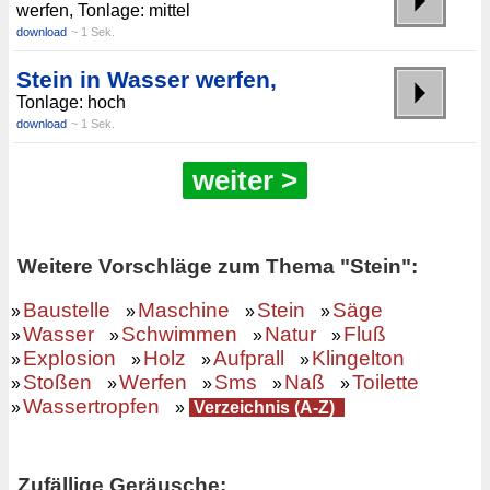
werfen, Tonlage: mittel
download
~ 1 Sek.
Stein in Wasser werfen,
Tonlage: hoch
download
~ 1 Sek.
weiter >
Weitere Vorschläge zum Thema "Stein":
Baustelle
Maschine
Stein
Säge
»
»
»
»
Wasser
Schwimmen
Natur
Fluß
»
»
»
»
Explosion
Holz
Aufprall
Klingelton
»
»
»
»
Stoßen
Werfen
Sms
Naß
Toilette
»
»
»
»
»
Wassertropfen
»
»
Verzeichnis (A-Z)
Zufällige Geräusche: