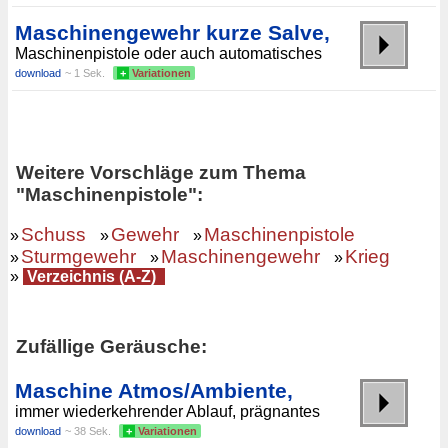
Maschinengewehr kurze Salve,
Maschinenpistole oder auch automatisches
download
~ 1 Sek.
+
Variationen
Weitere Vorschläge zum Thema
"Maschinenpistole":
Schuss
Gewehr
Maschinenpistole
»
»
»
Sturmgewehr
Maschinengewehr
Krieg
»
»
»
»
Verzeichnis (A-Z)
Zufällige Geräusche:
Maschine Atmos/Ambiente,
immer wiederkehrender Ablauf, prägnantes
download
~ 38 Sek.
+
Variationen