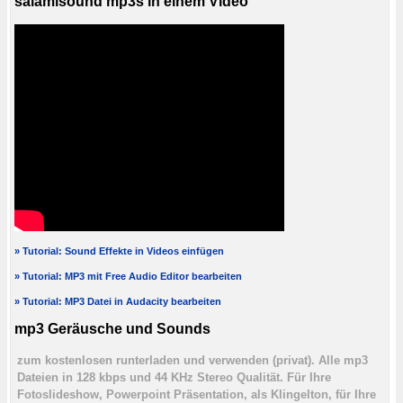
salamisound mp3s in einem Video
» Tutorial: Sound Effekte in Videos einfügen
» Tutorial: MP3 mit Free Audio Editor bearbeiten
» Tutorial: MP3 Datei in Audacity bearbeiten
mp3 Geräusche und Sounds
zum kostenlosen runterladen und verwenden (privat). Alle mp3
Dateien in 128 kbps und 44 KHz Stereo Qualität. Für Ihre
Fotoslideshow, Powerpoint Präsentation, als Klingelton, für Ihre