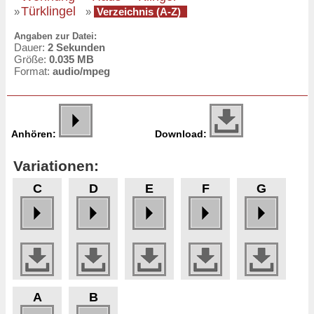
Türklingel
»
»
Verzeichnis (A-Z)
Angaben zur Datei:
Dauer:
2 Sekunden
Größe:
0.035 MB
Format:
audio/mpeg
Anhören:
Download:
Variationen:
C
D
E
F
G
A
B