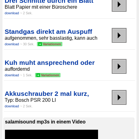
Drei Schnitte durch ein Blatt
Blatt Papier mit einer Büroschere
download
~ 2 Sek.
Standgas direkt am Auspuff
aufgenommen, sehr basslastig, kann auch
download
~ 30 Sek.
+
Variationen
Kuh muht ansprechend oder
auffordernd
download
~ 1 Sek.
+
Variationen
Akkuschrauber 2 mal kurz,
Typ: Bosch PSR 200 LI
download
~ 2 Sek.
salamisound mp3s in einem Video