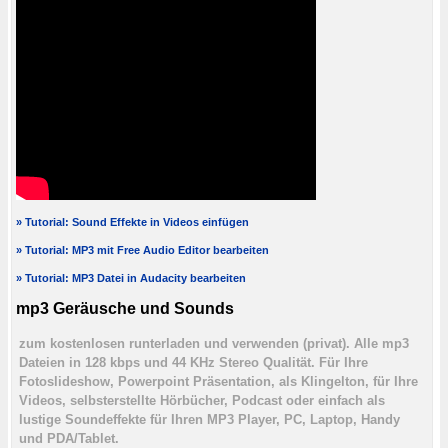
» Tutorial: Sound Effekte in Videos einfügen
» Tutorial: MP3 mit Free Audio Editor bearbeiten
» Tutorial: MP3 Datei in Audacity bearbeiten
mp3 Geräusche und Sounds
zum kostenlosen runterladen und verwenden (privat). Alle mp3
Dateien in 128 kbps und 44 KHz Stereo Qualität. Für Ihre
Fotoslideshow, Powerpoint Präsentation, als Klingelton, für Ihre
Videos, selbsterstellte Hörbücher, Podcast oder einfach als
lustige Soundeffekte für Ihren MP3 Player, PC, Laptop, Handy
und PDA/Tablet.