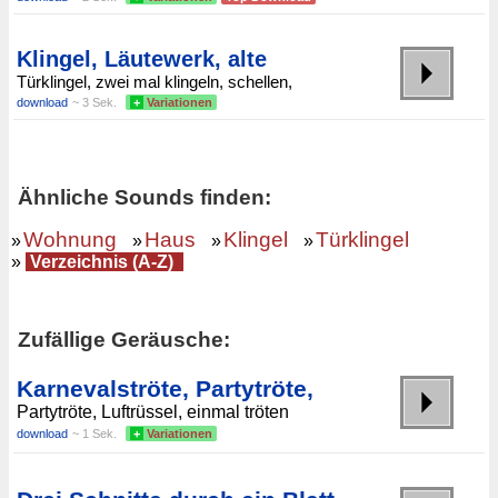
Klingel, Läutewerk, alte
Türklingel, zwei mal klingeln, schellen,
download
~ 3 Sek.
+
Variationen
Ähnliche Sounds finden:
Wohnung
Haus
Klingel
Türklingel
»
»
»
»
»
Verzeichnis (A-Z)
Zufällige Geräusche:
Karnevalströte, Partytröte,
Partytröte, Luftrüssel, einmal tröten
download
~ 1 Sek.
+
Variationen