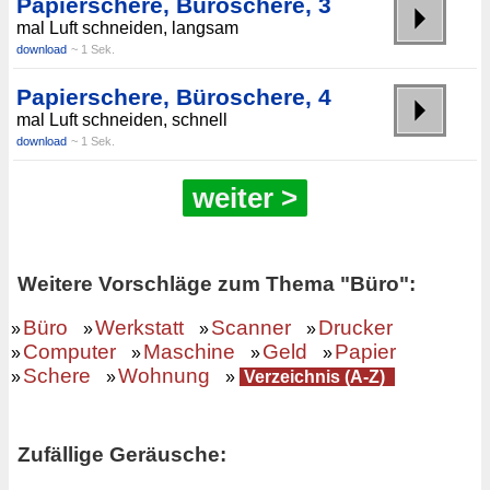
Papierschere, Büroschere, 3
mal Luft schneiden, langsam
download
~ 1 Sek.
Papierschere, Büroschere, 4
mal Luft schneiden, schnell
download
~ 1 Sek.
weiter >
Weitere Vorschläge zum Thema "Büro":
Büro
Werkstatt
Scanner
Drucker
»
»
»
»
Computer
Maschine
Geld
Papier
»
»
»
»
Schere
Wohnung
»
»
»
Verzeichnis (A-Z)
Zufällige Geräusche: