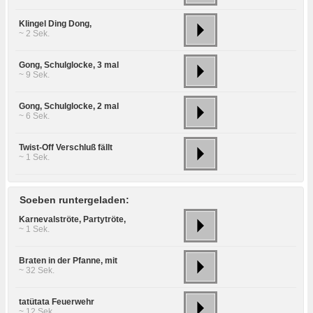
Klingel Ding Dong,
~ 2 Sek.
Gong, Schulglocke, 3 mal
~ 9 Sek.
Gong, Schulglocke, 2 mal
~ 6 Sek.
Twist-Off Verschluß fällt
~ 1 Sek.
Soeben runtergeladen:
Karnevalströte, Partytröte,
~ 1 Sek.
Braten in der Pfanne, mit
~ 32 Sek.
tatütata Feuerwehr
~ 12 Sek.