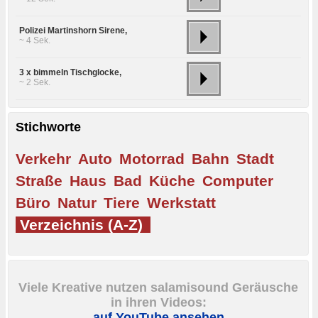
Polizei Martinshorn Sirene,
~ 4 Sek.
3 x bimmeln Tischglocke,
~ 2 Sek.
Stichworte
Verkehr
Auto
Motorrad
Bahn
Stadt
Straße
Haus
Bad
Küche
Computer
Büro
Natur
Tiere
Werkstatt
Verzeichnis (A-Z)
Viele Kreative nutzen salamisound Geräusche
in ihren Videos:
auf YouTube ansehen