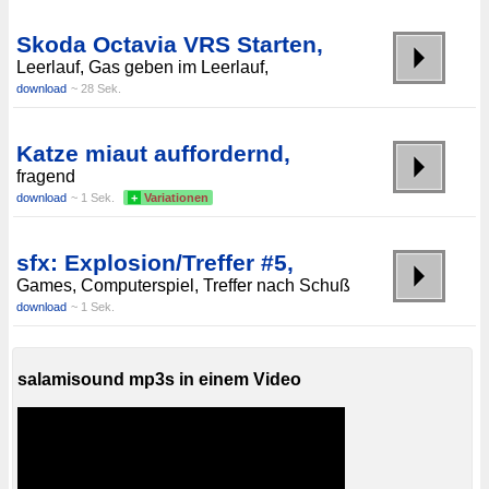
Skoda Octavia VRS Starten,
Leerlauf, Gas geben im Leerlauf,
download
~ 28 Sek.
Katze miaut auffordernd,
fragend
download
~ 1 Sek.
+
Variationen
sfx: Explosion/Treffer #5,
Games, Computerspiel, Treffer nach Schuß
download
~ 1 Sek.
salamisound mp3s in einem Video