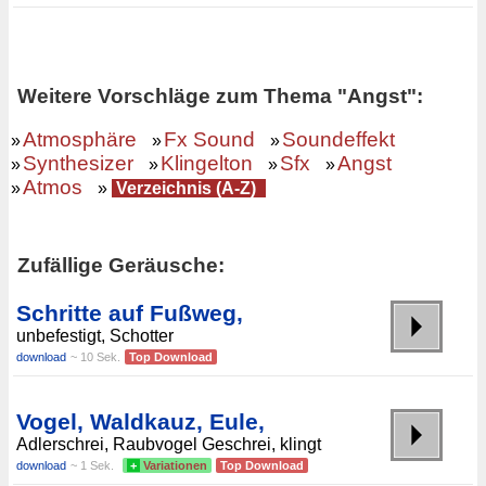
Weitere Vorschläge zum Thema "Angst":
Atmosphäre
Fx Sound
Soundeffekt
»
»
»
Synthesizer
Klingelton
Sfx
Angst
»
»
»
»
Atmos
»
»
Verzeichnis (A-Z)
Zufällige Geräusche:
Schritte auf Fußweg,
unbefestigt, Schotter
download
~ 10 Sek.
Top Download
Vogel, Waldkauz, Eule,
Adlerschrei, Raubvogel Geschrei, klingt
download
~ 1 Sek.
+
Variationen
Top Download