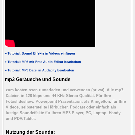
» Tutorial: Sound Effekte in Videos einfügen
» Tutorial: MP3 mit Free Audio Editor bearbeiten
» Tutorial: MP3 Datei in Audacity bearbeiten
mp3 Geräusche und Sounds
zum kostenlosen runterladen und verwenden (privat). Alle mp3
Dateien in 128 kbps und 44 KHz Stereo Qualität. Für Ihre
Fotoslideshow, Powerpoint Präsentation, als Klingelton, für Ihre
Videos, selbsterstellte Hörbücher, Podcast oder einfach als
lustige Soundeffekte für Ihren MP3 Player, PC, Laptop, Handy
und PDA/Tablet.
Nutzung der Sounds: