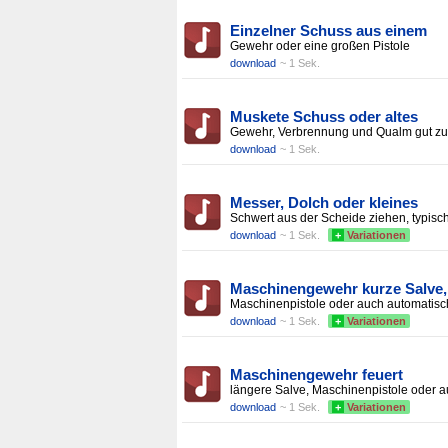
Einzelner Schuss aus einem
Gewehr oder eine großen Pistole
download
~ 1 Sek.
Muskete Schuss oder altes
Gewehr, Verbrennung und Qualm gut zu
download
~ 1 Sek.
Messer, Dolch oder kleines
Schwert aus der Scheide ziehen, typisc
download
~ 1 Sek.
+
Variationen
Maschinengewehr kurze Salve,
Maschinenpistole oder auch automatis
download
~ 1 Sek.
+
Variationen
Maschinengewehr feuert
längere Salve, Maschinenpistole oder 
download
~ 1 Sek.
+
Variationen