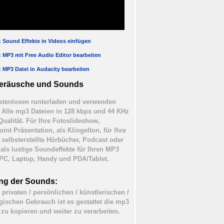
l: Sound Effekte in Videos einfügen
l: MP3 mit Free Audio Editor bearbeiten
l: MP3 Datei in Audacity bearbeiten
eräusche und Sounds
tenlosen runterladen und verwenden
). Alle mp3 Dateien in 128 kbps und 44 KHz
Qualität. Für Ihre Fotoslideshow,
int Präsentation, als Klingelton, für Ihre
 selbsterstellte Hörbücher, Podcast oder
 als lustige Soundeffekte für Ihren MP3
 PC, Laptop, Handy und PDA/Tablet.
ng der Sounds:
 privaten / persönlichen / künstlerischen /
ischen Gebrauch ist es gestattet die mp3
 zu kopieren und weiter zu verarbeiten.