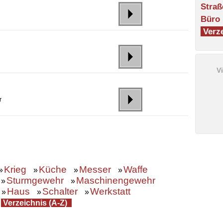
Straß
Büro
Verze
V
r
Krieg
Küche
Messer
Waffe
»
»
»
»
Sturmgewehr
Maschinengewehr
»
»
Haus
Schalter
Werkstatt
»
»
»
»
Verzeichnis (A-Z)