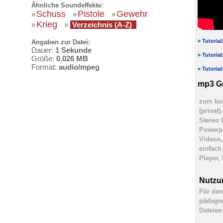
Ähnliche Soundeffekte:
Schuss
Pistole
Gewehr
»
»
»
Krieg
»
»
Verzeichnis (A-Z)
» Tutoria
Angaben zur Datei:
Dauer:
1 Sekunde
» Tutoria
Größe:
0.026 MB
Format:
audio/mpeg
» Tutoria
mp3 G
zum kos
(privat
Stereo 
Powerpo
Videos,
einfach
Player,
Nutzu
Für den
pädagog
Dateien