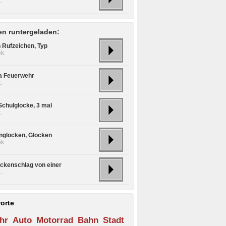
.
n runtergeladen:
n Rufzeichen, Typ
k.
ta Feuerwehr
.
Schulglocke, 3 mal
.
nglocken, Glocken
k.
ockenschlag von einer
.
orte
hr
Auto
Motorrad
Bahn
Stadt