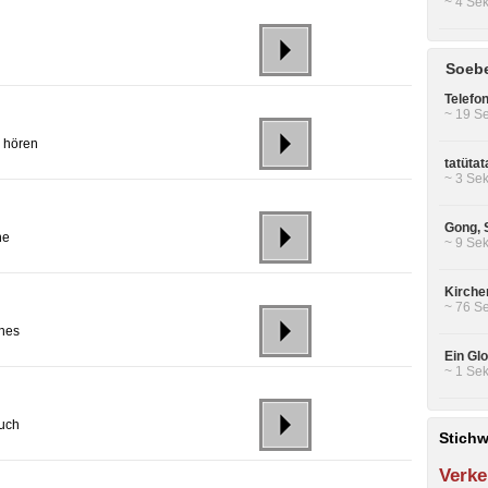
~ 4 Sek
Soebe
Telefo
~ 19 Se
 hören
tatüta
~ 3 Sek
Gong, 
he
~ 9 Sek
Kirche
~ 76 Se
ches
Ein Gl
~ 1 Sek
auch
Stichw
Verke