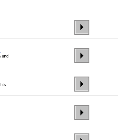
,
h und
chts