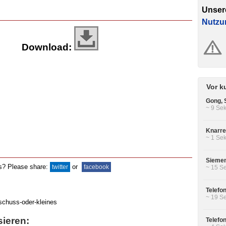
Unser
Nutzu
Download:
Vor k
Gong, 
~ 9 Sek
Knarre
~ 1 Sek
Siemen
ds? Please share:
or
twitter
facebook
~ 15 Se
Telefo
~ 19 Se
sieren:
Telefon