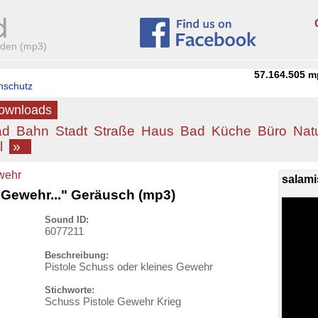
aden (mp3)
57.164.505
m
nschutz
Downloads
ad
Bahn
Stadt
Straße
Haus
Bad
Küche
Büro
Nat
l
»
wehr
salami
 Gewehr..." Geräusch (mp3)
Sound ID:
6077211
Beschreibung:
Pistole Schuss oder kleines Gewehr
Stichworte:
Schuss Pistole Gewehr Krieg