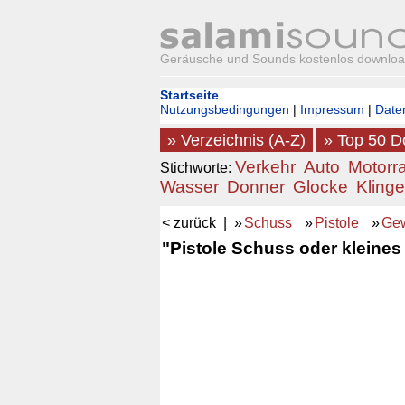
Geräusche und Sounds kostenlos downlo
Startseite
Nutzungsbedingungen
|
Impressum
|
Date
» Verzeichnis (A-Z)
» Top 50 
Verkehr
Auto
Motorr
Stichworte:
Wasser
Donner
Glocke
Klinge
< zurück
| »
Schuss
»
Pistole
»
Ge
"Pistole Schuss oder kleines