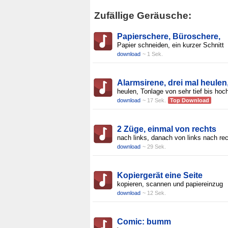
Zufällige Geräusche:
Papierschere, Büroschere,
Papier schneiden, ein kurzer Schnitt
download
~ 1 Sek.
Alarmsirene, drei mal heulen
heulen, Tonlage von sehr tief bis hoc
download
~ 17 Sek.
Top Download
2 Züge, einmal von rechts
nach links, danach von links nach re
download
~ 29 Sek.
Kopiergerät eine Seite
kopieren, scannen und papiereinzug
download
~ 12 Sek.
Comic: bumm