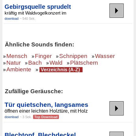
Gebirgsquelle sprudelt
kräftig mit Waldvogelkonzert im
download
~ 540 Sek.
Ähnliche Sounds finden:
Mensch
Finger
Schnippen
Wasser
»
»
»
»
Natur
Bach
Wald
Plätschern
»
»
»
»
Ambiente
»
»
Verzeichnis (A-Z)
Zufällige Geräusche:
Tür quietschen, langsames
öffnen einer leichten Holztüre, mit Holz
download
~ 3 Sek.
Top Download
Blechtopf, Blechdeckel,