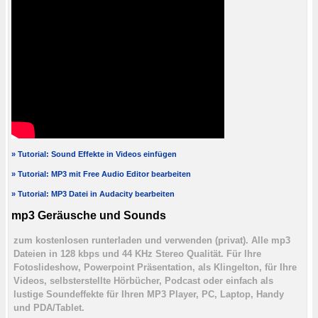
» Tutorial: Sound Effekte in Videos einfügen
» Tutorial: MP3 mit Free Audio Editor bearbeiten
» Tutorial: MP3 Datei in Audacity bearbeiten
mp3 Geräusche und Sounds
zum kostenlosen runterladen und verwenden (privat). Alle mp3
Dateien in 128 kbps und 44 KHz Stereo Qualität. Für Ihre
Fotoslideshow, Powerpoint Präsentation, als Klingelton, für Ihre
Videos, selbsterstellte Hörbücher, Podcast oder einfach als
lustige Soundeffekte für Ihren MP3 Player, PC, Laptop, Handy
und PDA/Tablet.