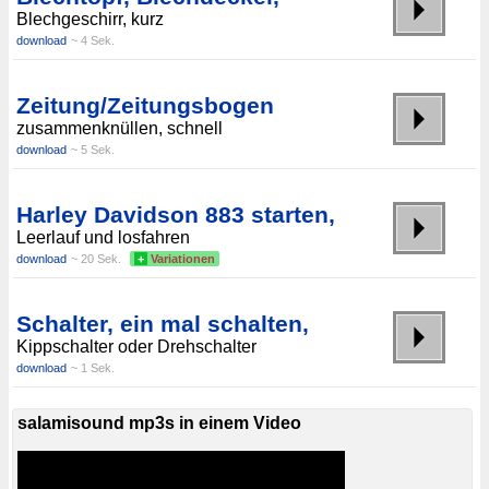
Blechgeschirr, kurz
download
~ 4 Sek.
Zeitung/Zeitungsbogen
zusammenknüllen, schnell
download
~ 5 Sek.
Harley Davidson 883 starten,
Leerlauf und losfahren
download
~ 20 Sek.
+
Variationen
Schalter, ein mal schalten,
Kippschalter oder Drehschalter
download
~ 1 Sek.
salamisound mp3s in einem Video