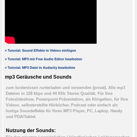
» Tutorial: Sound Effekte in Videos einfügen
» Tutorial: MP3 mit Free Audio Editor bearbeiten
» Tutorial: MP3 Datei in Audacity bearbeiten
mp3 Geräusche und Sounds
zum kostenlosen runterladen und verwenden (privat). Alle mp3
Dateien in 128 kbps und 44 KHz Stereo Qualität. Für Ihre
Fotoslideshow, Powerpoint Präsentation, als Klingelton, für Ihre
Videos, selbsterstellte Hörbücher, Podcast oder einfach als
lustige Soundeffekte für Ihren MP3 Player, PC, Laptop, Handy
und PDA/Tablet.
Nutzung der Sounds: