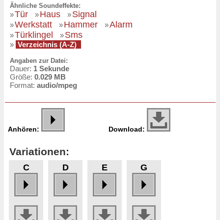
Ähnliche Soundeffekte:
Tür
Haus
Signal
»
»
»
Werkstatt
Hammer
Alarm
»
»
»
Türklingel
Sms
»
»
»
Verzeichnis (A-Z)
Angaben zur Datei:
Dauer:
1 Sekunde
Größe:
0.029 MB
Format:
audio/mpeg
Anhören:
Download:
Variationen:
C
D
E
G