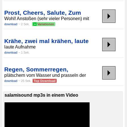
Prost, Cheers, Salute, Zum
Wohl! Anstoßen (sehr vieler Personen) mit
download
~ 2 Sek.
+
Variationen
Krähe, zwei mal krähen, laute
laute Aufnahme
download
~ 1 Sek.
Regen, Sommerregen,
plätschern vom Wasser und prasseln der
download
~ 25 Sek.
Top Download
salamisound mp3s in einem Video