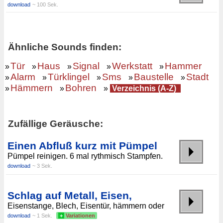
download
~ 100 Sek.
Ähnliche Sounds finden:
Tür
Haus
Signal
Werkstatt
Hammer
»
»
»
»
»
Alarm
Türklingel
Sms
Baustelle
Stadt
»
»
»
»
»
Hämmern
Bohren
»
»
»
Verzeichnis (A-Z)
Zufällige Geräusche:
Einen Abfluß kurz mit Pümpel
Pümpel reinigen. 6 mal rythmisch Stampfen.
download
~ 3 Sek.
Schlag auf Metall, Eisen,
Eisenstange, Blech, Eisentür, hämmern oder
download
~ 1 Sek.
+
Variationen