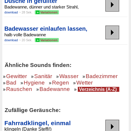
Dusche in gefüllter
Badewanne, dünner und starker Strahl,
download
~ 28 Sek.
+
Variationen
Badewasser einlaufen lassen,
halb volle Badewanne
download
~ 20 Sek.
+
Variationen
Ähnliche Sounds finden:
Gewitter
Sanitär
Wasser
Badezimmer
»
»
»
»
Bad
Hygiene
Regen
Wetter
»
»
»
»
Rauschen
Badewanne
»
»
»
Verzeichnis (A-Z)
Zufällige Geräusche:
Fahrradklingel, einmal
klingeln (Danke Steffi!)