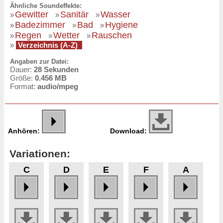
Ähnliche Soundeffekte:
Gewitter
Sanitär
Wasser
»
»
»
Badezimmer
Bad
Hygiene
»
»
»
Regen
Wetter
Rauschen
»
»
»
»
Verzeichnis (A-Z)
Angaben zur Datei:
Dauer:
28 Sekunden
Größe:
0.456 MB
Format:
audio/mpeg
Anhören:
Download:
Variationen:
C
D
E
F
A