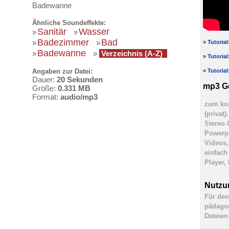
Badewanne
Ähnliche Soundeffekte:
Sanitär
Wasser
»
»
Badezimmer
Bad
»
»
» Tutoria
Badewanne
»
»
Verzeichnis (A-Z)
» Tutoria
» Tutoria
Angaben zur Datei:
Dauer:
20 Sekunden
mp3 G
Größe:
0.331 MB
Format:
audio/mp3
zum kos
(privat
Stereo 
Powerpo
Videos,
einfach
Player,
Nutzu
Für den
pädagog
Dateien