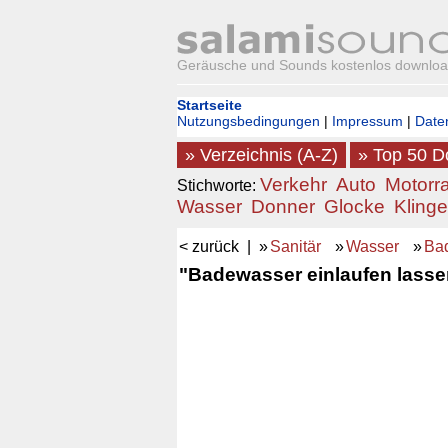
Geräusche und Sounds kostenlos downlo
Startseite
Nutzungsbedingungen
|
Impressum
|
Date
» Verzeichnis (A-Z)
» Top 50 
Verkehr
Auto
Motorr
Stichworte:
Wasser
Donner
Glocke
Klinge
< zurück
| »
Sanitär
»
Wasser
»
Ba
"Badewasser einlaufen lassen