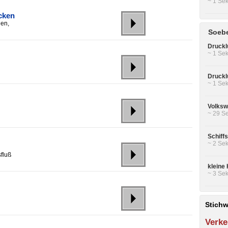
~ 1 Sek
cken
en,
Soebe
Druckl
~ 1 Sek
Druckl
~ 1 Sek
Volksw
~ 29 Se
Schiff
~ 2 Sek
fluß
kleine 
~ 3 Sek
Stichw
Verke