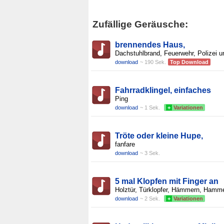
Zufällige Geräusche:
brennendes Haus,
Dachstuhlbrand, Feuerwehr, Polizei u
download
~ 190 Sek.
Top Download
Fahrradklingel, einfaches
Ping
download
~ 1 Sek.
+
Variationen
Tröte oder kleine Hupe,
fanfare
download
~ 3 Sek.
5 mal Klopfen mit Finger an
Holztür, Türklopfer, Hämmern, Hamme
download
~ 2 Sek.
+
Variationen