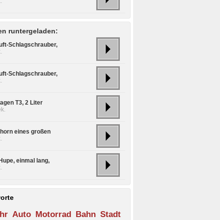
.
n runtergeladen:
uft-Schlagschrauber,
.
uft-Schlagschrauber,
.
agen T3, 2 Liter
k.
shorn eines großen
.
Hupe, einmal lang,
.
orte
hr
Auto
Motorrad
Bahn
Stadt