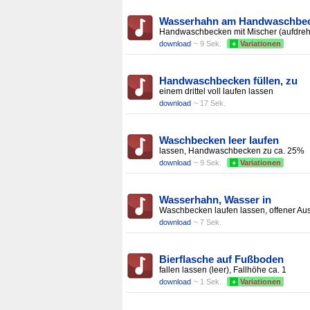
Wasserhahn am Handwaschbe
Handwaschbecken mit Mischer (aufdreh
download
~ 9 Sek.
+
Variationen
Handwaschbecken füllen, zu
einem drittel voll laufen lassen
download
~ 17 Sek.
Waschbecken leer laufen
lassen, Handwaschbecken zu ca. 25%
download
~ 9 Sek.
+
Variationen
Wasserhahn, Wasser in
Waschbecken laufen lassen, offener Aus
download
~ 7 Sek.
Bierflasche auf Fußboden
fallen lassen (leer), Fallhöhe ca. 1
download
~ 1 Sek.
+
Variationen