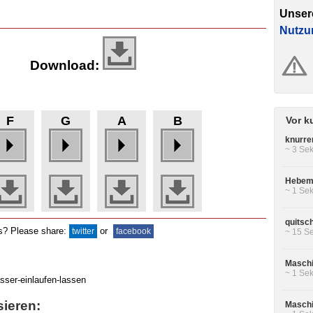
Unser
Nutzu
Download:
F
G
A
B
Vor k
knurre
~ 3 Sek
Hebem
~ 1 Sek
quitsc
ds? Please share:
or
twitter
facebook
~ 15 Se
Maschi
~ 1 Sek
sieren:
Maschi