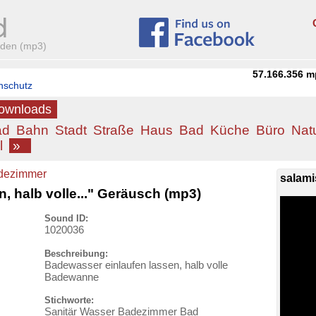
aden (mp3)
57.166.356
m
nschutz
Downloads
ad
Bahn
Stadt
Straße
Haus
Bad
Küche
Büro
Nat
l
»
dezimmer
salami
, halb volle..." Geräusch (mp3)
Sound ID:
1020036
Beschreibung:
Badewasser einlaufen lassen, halb volle
Badewanne
Stichworte:
Sanitär Wasser Badezimmer Bad