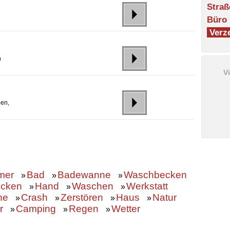
Straß
Büro
Verze
h
V
gen,
mer
Bad
Badewanne
Waschbecken
»
»
»
cken
Hand
Waschen
Werkstatt
»
»
»
he
Crash
Zerstören
Haus
Natur
»
»
»
»
r
Camping
Regen
Wetter
»
»
»