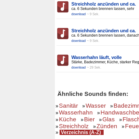
Streichholz anzünden und ca.
ca. 6 Sekunden brennen lassen, sehr
download
~ 9 Sek.
Streichholz anzünden und ca.
ca. 6 Sekunden brennen lassen, danac
download
~ 9 Sek.
Wasserhahn läuft, volle
Stärke, Badezimmer, Küche, starker Re
download
~ 29 Sek.
Ähnliche Sounds finden:
Sanitär
Wasser
Badezim
»
»
»
Wasserhahn
Handwaschbe
»
»
Küche
Bier
Glas
Flasc
»
»
»
»
Streichholz
Zünden
Feue
»
»
»
»
Verzeichnis (A-Z)