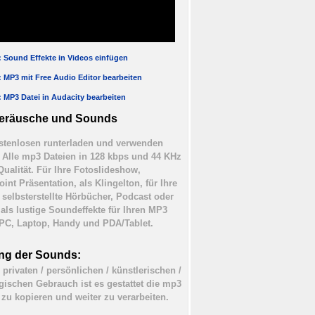
l: Sound Effekte in Videos einfügen
l: MP3 mit Free Audio Editor bearbeiten
l: MP3 Datei in Audacity bearbeiten
eräusche und Sounds
tenlosen runterladen und verwenden
). Alle mp3 Dateien in 128 kbps und 44 KHz
Qualität. Für Ihre Fotoslideshow,
int Präsentation, als Klingelton, für Ihre
 selbsterstellte Hörbücher, Podcast oder
 als lustige Soundeffekte für Ihren MP3
 PC, Laptop, Handy und PDA/Tablet.
ng der Sounds:
 privaten / persönlichen / künstlerischen /
ischen Gebrauch ist es gestattet die mp3
 zu kopieren und weiter zu verarbeiten.