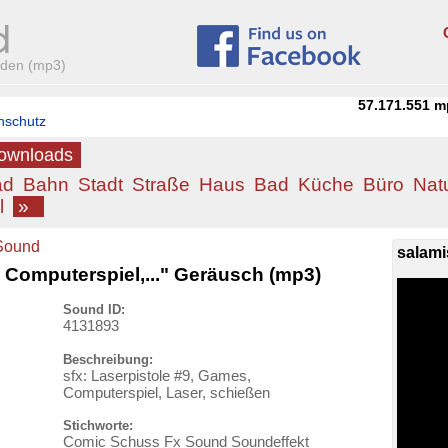
aden (mp3)
57.171.551
m
nschutz
Downloads
ad
Bahn
Stadt
Straße
Haus
Bad
Küche
Büro
Nat
l
»
Sound
salami
, Computerspiel,..." Geräusch (mp3)
Sound ID:
4131893
Beschreibung:
sfx: Laserpistole #9, Games,
Computerspiel, Laser, schießen
Stichworte:
Comic Schuss Fx Sound Soundeffekt