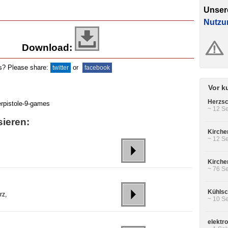
Unser
Nutzu
Download:
ds? Please share:
or
twitter
facebook
Vor k
Herzsc
~ 12 Se
sieren:
Kirche
~ 12 Se
Kirche
~ 76 Se
Kühls
rz,
~ 10 Se
elektr