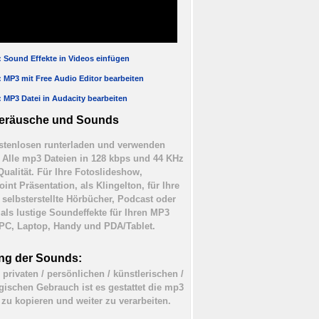
l: Sound Effekte in Videos einfügen
l: MP3 mit Free Audio Editor bearbeiten
l: MP3 Datei in Audacity bearbeiten
eräusche und Sounds
tenlosen runterladen und verwenden
). Alle mp3 Dateien in 128 kbps und 44 KHz
Qualität. Für Ihre Fotoslideshow,
int Präsentation, als Klingelton, für Ihre
 selbsterstellte Hörbücher, Podcast oder
 als lustige Soundeffekte für Ihren MP3
 PC, Laptop, Handy und PDA/Tablet.
ng der Sounds:
 privaten / persönlichen / künstlerischen /
ischen Gebrauch ist es gestattet die mp3
 zu kopieren und weiter zu verarbeiten.