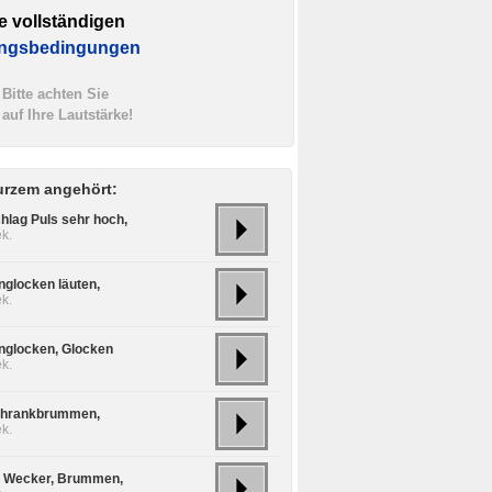
e vollständigen
ngsbedingungen
Bitte achten Sie
auf Ihre Lautstärke!
urzem angehört:
hlag Puls sehr hoch,
k.
nglocken läuten,
k.
nglocken, Glocken
k.
chrankbrummen,
k.
o Wecker, Brummen,