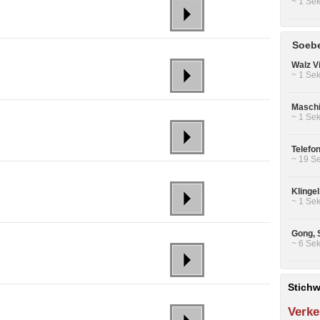
~ 1 Sek
Soebe
Walz Vi
~ 1 Sek
Maschi
~ 1 Sek
Telefo
~ 19 Se
Klingel
~ 1 Sek
Gong, 
~ 6 Sek
Stichw
Verke