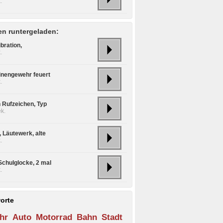
.
n runtergeladen:
bration,
.
nengewehr feuert
.
n Rufzeichen, Typ
k.
, Läutewerk, alte
.
Schulglocke, 2 mal
.
orte
hr
Auto
Motorrad
Bahn
Stadt