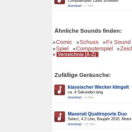
Computerspiel, Laser, schießen
download
~ 1 Sek.
Ähnliche Sounds finden:
Comic
Schuss
Fx Sound
»
»
»
Spiel
Computerspiel
Zeic
»
»
»
»
Verzeichnis (A-Z)
Zufällige Geräusche:
klassischer Wecker klingelt
ca. 4 Sekunden lang
download
~ 4 Sek.
Maserati Quattroporte Duo
Select, 4.2 Liter, Baujahr 2010, Motor
download
~ 11 Sek.