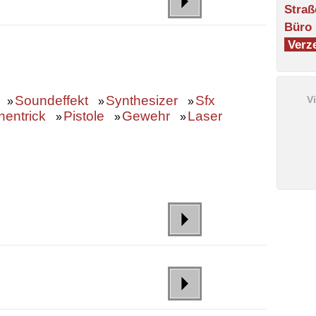
Straß
Büro
Verze
Soundeffekt
Synthesizer
Sfx
V
»
»
»
hentrick
Pistole
Gewehr
Laser
»
»
»