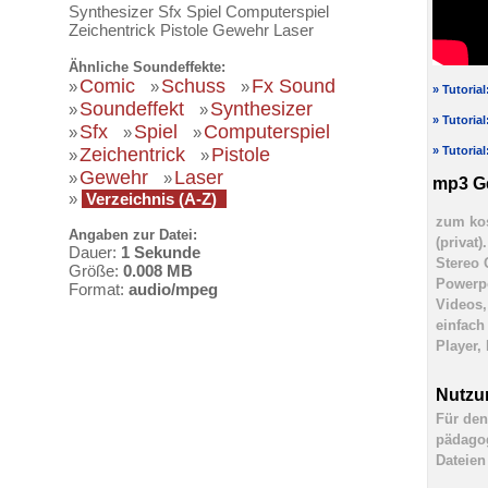
Synthesizer Sfx Spiel Computerspiel
Zeichentrick Pistole Gewehr Laser
Ähnliche Soundeffekte:
Comic
Schuss
Fx Sound
»
»
»
» Tutoria
Soundeffekt
Synthesizer
»
»
» Tutoria
Sfx
Spiel
Computerspiel
»
»
»
Zeichentrick
Pistole
» Tutoria
»
»
Gewehr
Laser
»
»
mp3 G
»
Verzeichnis (A-Z)
zum kos
Angaben zur Datei:
(privat
Dauer:
1 Sekunde
Stereo 
Größe:
0.008 MB
Powerpo
Format:
audio/mpeg
Videos,
einfach
Player,
Nutzu
Für den
pädagog
Dateien