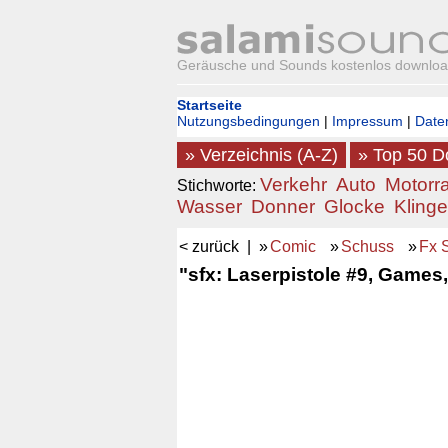
Geräusche und Sounds kostenlos downlo
Startseite
Nutzungsbedingungen
|
Impressum
|
Date
» Verzeichnis (A-Z)
» Top 50 
Verkehr
Auto
Motorr
Stichworte:
Wasser
Donner
Glocke
Klinge
< zurück
| »
Comic
»
Schuss
»
Fx 
"sfx: Laserpistole #9, Games