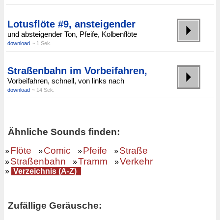
Lotusflöte #9, ansteigender
und absteigender Ton, Pfeife, Kolbenflöte
download
~ 1 Sek.
Straßenbahn im Vorbeifahren,
Vorbeifahren, schnell, von links nach
download
~ 14 Sek.
Ähnliche Sounds finden:
Flöte
Comic
Pfeife
Straße
»
»
»
»
Straßenbahn
Tramm
Verkehr
»
»
»
»
Verzeichnis (A-Z)
Zufällige Geräusche: