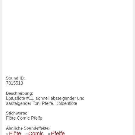
Sound ID:
7815513
Beschreibung:
Lotusflöte #11, schnell absteigender und
aasteigender Ton, Pfeife, Kolbenflöte
Stichworte:
Flöte Comic Pfeife
Ähnliche Soundeffekte:
Flöte
Comic
Pfeife
»
»
»