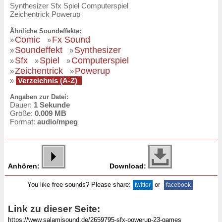
Synthesizer Sfx Spiel Computerspiel
Zeichentrick Powerup
Ähnliche Soundeffekte:
Comic
Fx Sound
»
»
Soundeffekt
Synthesizer
»
»
Sfx
Spiel
Computerspiel
»
»
»
Zeichentrick
Powerup
»
»
»
Verzeichnis (A-Z)
Angaben zur Datei:
Dauer:
1 Sekunde
Größe:
0.009 MB
Format:
audio/mpeg
Anhören:
Download:
You like free sounds? Please share:
or
twitter
facebook
Link zu dieser Seite: