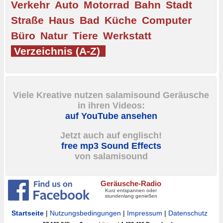
Verkehr
Auto
Motorrad
Bahn
Stadt
Straße
Haus
Bad
Küche
Computer
Büro
Natur
Tiere
Werkstatt
Verzeichnis (A-Z)
Viele Kreative nutzen salamisound Geräusche
in ihren Videos:
auf YouTube ansehen
Jetzt auch auf englisch!
free mp3 Sound Effects
von salamisound
Geräusche-Radio
Kurz entspannen oder
stundenlang genießen
Startseite
|
Nutzungsbedingungen
|
Impressum
|
Datenschutz