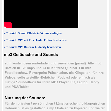
» Tutorial: Sound Effekte in Videos einfügen
» Tutorial: MP3 mit Free Audio Editor bearbeiten
» Tutorial: MP3 Datei in Audacity bearbeiten
mp3 Geräusche und Sounds
zum kostenlosen runterladen und verwenden (privat). Alle mp3
Dateien in 128 kbps und 44 KHz Stereo Qualität. Für Ihre
Fotoslideshow, Powerpoint Präsentation, als Klingelton, für Ihre
Videos, selbsterstellte Hörbücher, Podcast oder einfach als
lustige Soundeffekte für Ihren MP3 Player, PC, Laptop, Handy
und PDA/Tablet.
Nutzung der Sounds:
Für den privaten / persönlichen / künstlerischen / pädagogischen
Gebrauch ist es gestattet die mp3 Dateien zu kopieren und weiter