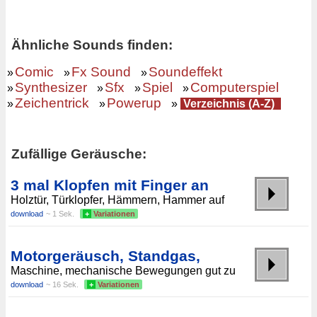
Ähnliche Sounds finden:
Comic
Fx Sound
Soundeffekt
»
»
»
Synthesizer
Sfx
Spiel
Computerspiel
»
»
»
»
Zeichentrick
Powerup
»
»
»
Verzeichnis (A-Z)
Zufällige Geräusche:
3 mal Klopfen mit Finger an
Holztür, Türklopfer, Hämmern, Hammer auf
download
~ 1 Sek.
+
Variationen
Motorgeräusch, Standgas,
Maschine, mechanische Bewegungen gut zu
download
~ 16 Sek.
+
Variationen