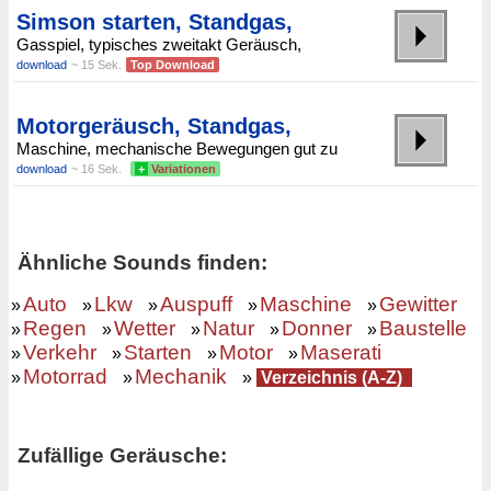
Simson starten, Standgas,
Gasspiel, typisches zweitakt Geräusch,
download
~ 15 Sek.
Top Download
Motorgeräusch, Standgas,
Maschine, mechanische Bewegungen gut zu
download
~ 16 Sek.
+
Variationen
Ähnliche Sounds finden:
Auto
Lkw
Auspuff
Maschine
Gewitter
»
»
»
»
»
Regen
Wetter
Natur
Donner
Baustelle
»
»
»
»
»
Verkehr
Starten
Motor
Maserati
»
»
»
»
Motorrad
Mechanik
»
»
»
Verzeichnis (A-Z)
Zufällige Geräusche: