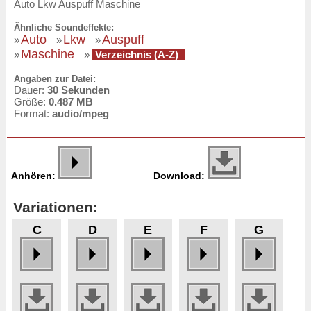
Auto Lkw Auspuff Maschine
Ähnliche Soundeffekte:
Auto
Lkw
Auspuff
»
»
»
Maschine
»
»
Verzeichnis (A-Z)
Angaben zur Datei:
Dauer:
30 Sekunden
Größe:
0.487 MB
Format:
audio/mpeg
Anhören:
Download:
Variationen:
C
D
E
F
G