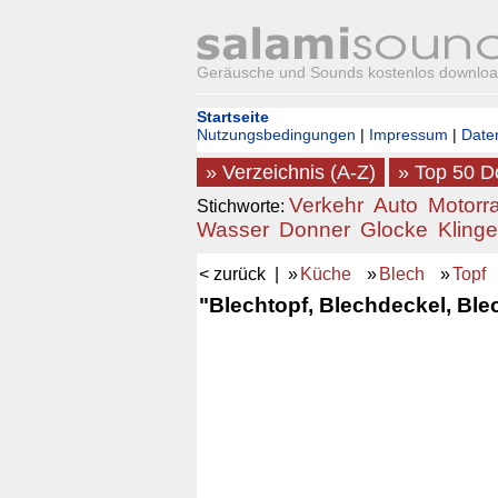
Geräusche und Sounds kostenlos downlo
Startseite
Nutzungsbedingungen
|
Impressum
|
Date
» Verzeichnis (A-Z)
» Top 50 
Verkehr
Auto
Motorr
Stichworte:
Wasser
Donner
Glocke
Klinge
< zurück
| »
Küche
»
Blech
»
Topf
"Blechtopf, Blechdeckel, Ble