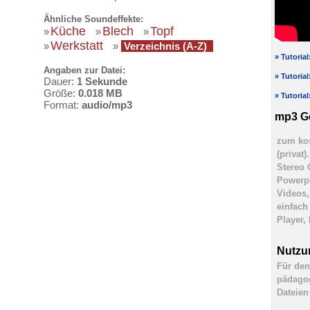
Ähnliche Soundeffekte:
Küche
Blech
Topf
»
»
»
Werkstatt
»
»
Verzeichnis (A-Z)
» Tutoria
Angaben zur Datei:
» Tutoria
Dauer:
1 Sekunde
Größe:
0.018 MB
» Tutoria
Format:
audio/mp3
mp3 G
zum kos
(privat
Stereo 
Powerpo
Videos,
einfach
Player,
Nutzu
Für den
pädagog
Dateien