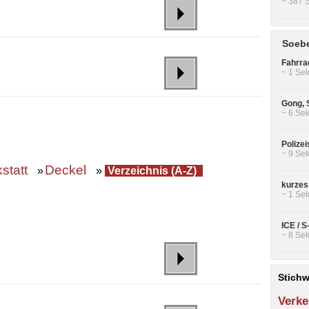
~ 387 
Soebe
Fahrra
~ 1 Sek
Gong, 
~ 6 Sek
Polizei
~ 9 Sek
statt
Deckel
»
»
Verzeichnis (A-Z)
kurzes
~ 1 Sek
ICE / 
~ 8 Sek
Stichw
Verke