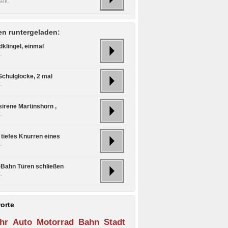
Sek.
n runtergeladen:
dklingel, einmal
.
Schulglocke, 2 mal
.
sirene Martinshorn ,
.
 tiefes Knurren eines
.
S-Bahn Türen schließen
.
orte
hr
Auto
Motorrad
Bahn
Stadt