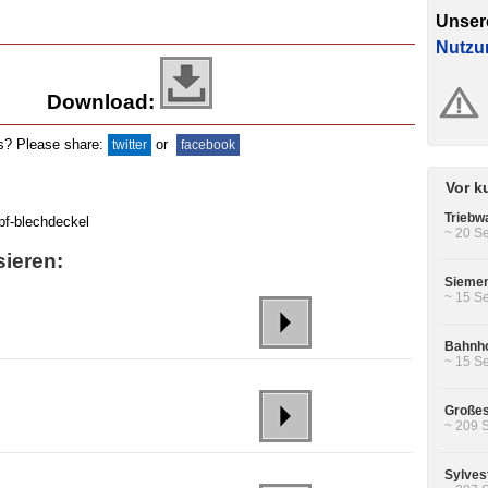
Unser
Nutzu
Download:
ds? Please share:
or
twitter
facebook
Vor k
Triebw
~ 20 Se
sieren:
Siemen
~ 15 Se
Bahnho
~ 15 Se
Großes
~ 209 
Sylves