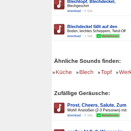
Blechtopf, Blechdeckel,
Blechgeschirr
download
~ 8 Sek.
Blechdeckel fällt auf den
Boden, leichtes Scheppern, Twist-Off
download
~ 1 Sek.
+
Variationen
Ähnliche Sounds finden:
Küche
Blech
Topf
Werk
»
»
»
»
Zufällige Geräusche:
Prost, Cheers, Salute, Zum
Wohl! Anstoßen (2-3 Personen) mit
download
~ 5 Sek.
+
Variationen