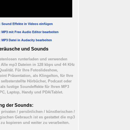
l: Sound Effekte in Videos einfügen
l: MP3 mit Free Audio Editor bearbeiten
l: MP3 Datei in Audacity bearbeiten
eräusche und Sounds
tenlosen runterladen und verwenden
). Alle mp3 Dateien in 128 kbps und 44 KHz
Qualität. Für Ihre Fotoslideshow,
int Präsentation, als Klingelton, für Ihre
 selbsterstellte Hörbücher, Podcast oder
 als lustige Soundeffekte für Ihren MP3
 PC, Laptop, Handy und PDA/Tablet.
ng der Sounds:
 privaten / persönlichen / künstlerischen /
ischen Gebrauch ist es gestattet die mp3
 zu kopieren und weiter zu verarbeiten.