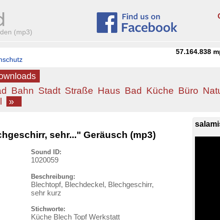
aden (mp3)
57.164.838
m
nschutz
Downloads
ad
Bahn
Stadt
Straße
Haus
Bad
Küche
Büro
Nat
l
»
salami
chgeschirr, sehr..." Geräusch (mp3)
Sound ID:
1020059
Beschreibung:
Blechtopf, Blechdeckel, Blechgeschirr,
sehr kurz
Stichworte:
Küche Blech Topf Werkstatt