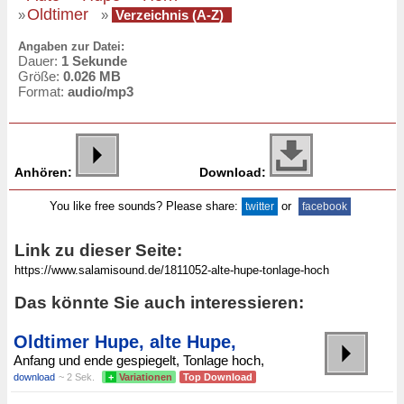
Oldtimer
»
»
Verzeichnis (A-Z)
Angaben zur Datei:
Dauer:
1 Sekunde
Größe:
0.026 MB
Format:
audio/mp3
Anhören:
Download:
You like free sounds? Please share:
or
twitter
facebook
Link zu dieser Seite:
Das könnte Sie auch interessieren:
Oldtimer Hupe, alte Hupe,
Anfang und ende gespiegelt, Tonlage hoch,
download
~ 2 Sek.
+
Variationen
Top Download