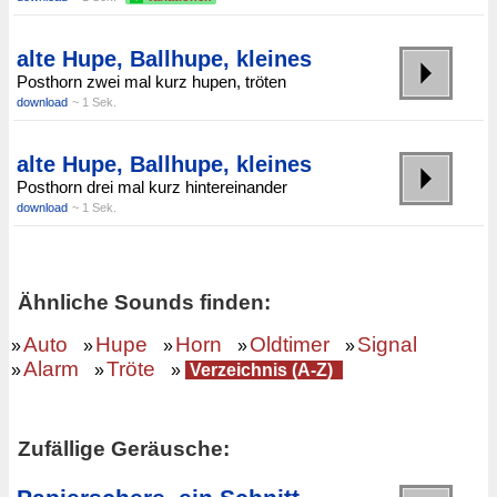
alte Hupe, Ballhupe, kleines
Posthorn zwei mal kurz hupen, tröten
download
~ 1 Sek.
alte Hupe, Ballhupe, kleines
Posthorn drei mal kurz hintereinander
download
~ 1 Sek.
Ähnliche Sounds finden:
Auto
Hupe
Horn
Oldtimer
Signal
»
»
»
»
»
Alarm
Tröte
»
»
»
Verzeichnis (A-Z)
Zufällige Geräusche: