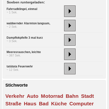
Soeben runtergeladen:
Fahrradklingel, einmal
~ 1 Sek.
wabbernder Alarmton langsam,
~ 2 Sek.
Dampflokpfeife 3 mal kurz
~ 3 Sek.
Meeresrauschen, leichte
~ 387 Sek.
tatütata Feuerwehr
~ 12 Sek.
Stichworte
Verkehr
Auto
Motorrad
Bahn
Stadt
Straße
Haus
Bad
Küche
Computer