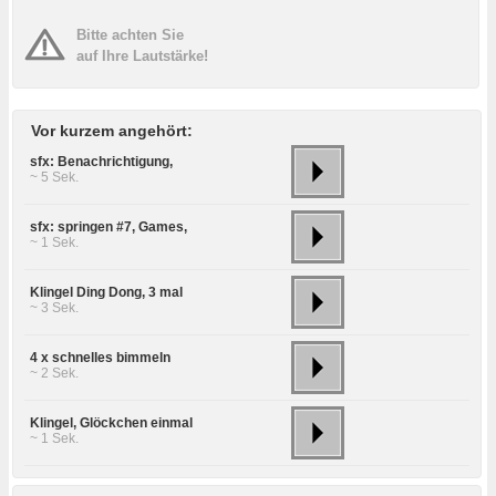
Bitte achten Sie
auf Ihre Lautstärke!
Vor kurzem angehört:
sfx: Benachrichtigung,
~ 5 Sek.
sfx: springen #7, Games,
~ 1 Sek.
Klingel Ding Dong, 3 mal
~ 3 Sek.
4 x schnelles bimmeln
~ 2 Sek.
Klingel, Glöckchen einmal
~ 1 Sek.