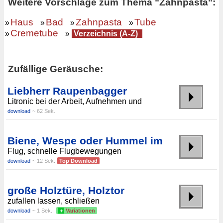
Weitere Vorschläge zum Thema "Zahnpasta":
Haus
Bad
Zahnpasta
Tube
»
»
»
»
Cremetube
»
»
Verzeichnis (A-Z)
Zufällige Geräusche:
Liebherr Raupenbagger
Litronic bei der Arbeit, Aufnehmen und
download
~ 62 Sek.
Biene, Wespe oder Hummel im
Flug, schnelle Flugbewegungen
download
~ 12 Sek.
Top Download
große Holztüre, Holztor
zufallen lassen, schließen
download
~ 1 Sek.
+
Variationen