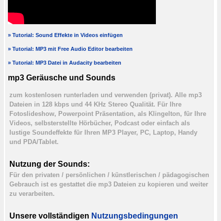
» Tutorial: Sound Effekte in Videos einfügen
» Tutorial: MP3 mit Free Audio Editor bearbeiten
» Tutorial: MP3 Datei in Audacity bearbeiten
mp3 Geräusche und Sounds
zum kostenlosen runterladen und verwenden (privat). Alle mp3
Dateien in 128 kbps und 44 KHz Stereo Qualität. Für Ihre
Fotoslideshow, Powerpoint Präsentation, als Klingelton, für Ihre
Videos, selbsterstellte Hörbücher, Podcast oder einfach als
lustige Soundeffekte für Ihren MP3 Player, PC, Laptop, Handy
und PDA/Tablet.
Nutzung der Sounds:
Für den privaten / persönlichen / künstlerischen / pädagogischen
Gebrauch ist es gestattet die mp3 Dateien zu kopieren und weiter
zu verarbeiten.
Unsere vollständigen
Nutzungsbedingungen