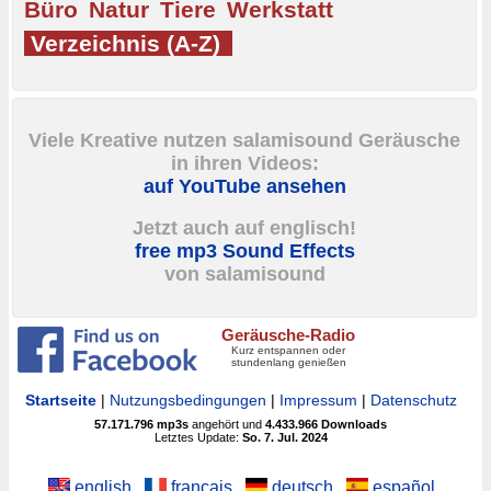
Büro
Natur
Tiere
Werkstatt
Verzeichnis (A-Z)
Viele Kreative nutzen salamisound Geräusche
in ihren Videos:
auf YouTube ansehen
Jetzt auch auf englisch!
free mp3 Sound Effects
von salamisound
Geräusche-Radio
Kurz entspannen oder
stundenlang genießen
Startseite
|
Nutzungsbedingungen
|
Impressum
|
Datenschutz
57.171.796
mp3s
angehört und
4.433.966
Downloads
Letztes Update:
So. 7. Jul. 2024
english
français
deutsch
español