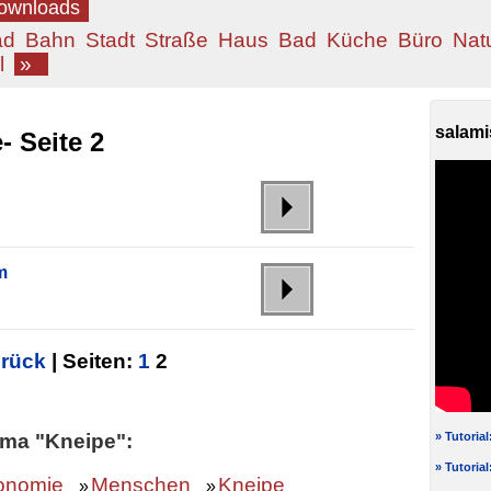
Downloads
ad
Bahn
Stadt
Straße
Haus
Bad
Küche
Büro
Nat
l
»
salami
 Seite 2
m
urück
| Seiten:
1
2
ma "Kneipe":
» Tutoria
» Tutoria
onomie
Menschen
Kneipe
»
»