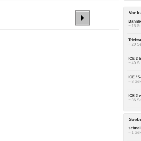
Vor k
Bahnho
~ 15 Se
Triebw
~ 20 Se
ICE 2 b
~ 40 Se
ICE / 
~ 8 Sek
ICE 2 
~ 36 Se
Soebe
schnel
~ 1 Sek