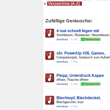
»
Verzeichnis (A-Z)
Zufällige Geräusche:
4 mal schnell fegen mit
Strohbesen, Reisbesen, Hexenbesen
download
~ 5 Sek.
+
Variationen
sfx: PowerUp #26, Games,
Computerspiel, Geräusch zum Aufne
download
~ 1 Sek.
Plopp, Unterdruck Kappe
öffnen, Flasche öffnen
download
~ 1 Sek.
+
Variationen
Blechtopf, Blechdeckel,
Blechgeschirr, kurz
download
~ 4 Sek.