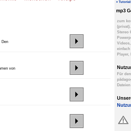
» Tutoria
mp3 G
zum kos
(privat
Stereo 
Powerpo
. Den
Videos,
einfach
Player,
Nutzu
hmen von
Für den
pädagog
Dateien
Unser
Nutzu