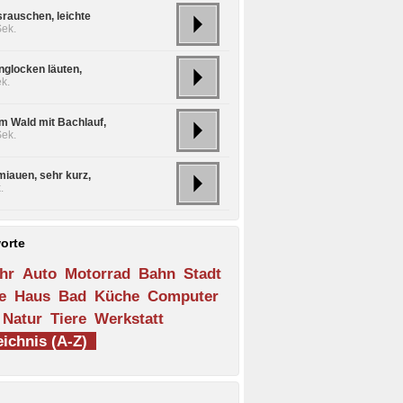
rauschen, leichte
Sek.
nglocken läuten,
k.
im Wald mit Bachlauf,
Sek.
miauen, sehr kurz,
.
orte
hr
Auto
Motorrad
Bahn
Stadt
e
Haus
Bad
Küche
Computer
Natur
Tiere
Werkstatt
ichnis (A-Z)