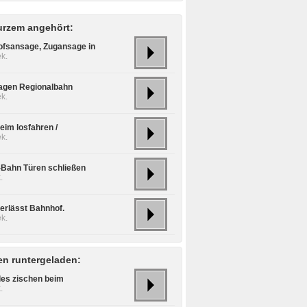
urzem angehört:
fsansage, Zugansage in
k.
agen Regionalbahn
k.
eim losfahren /
k.
S-Bahn Türen schließen
.
verlässt Bahnhof.
k.
n runtergeladen:
les zischen beim
.