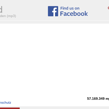
aden (mp3)
57.169.349
m
nschutz