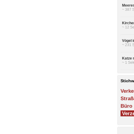
Meeres
~ 387 
Kirche
~ 12 Se
Vögel 
~ 231 
Katze 
~ 1 Sek
Stichw
Verke
Straß
Büro
Verze