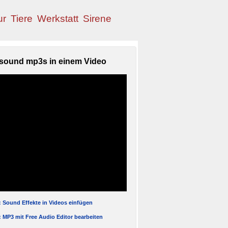
ur
Tiere
Werkstatt
Sirene
sound mp3s in einem Video
l: Sound Effekte in Videos einfügen
l: MP3 mit Free Audio Editor bearbeiten