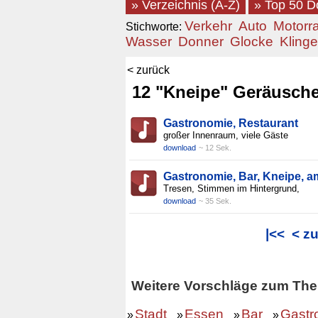
» Verzeichnis (A-Z)
» Top 50 
Verkehr
Auto
Motorr
Stichworte:
Wasser
Donner
Glocke
Klinge
< zurück
12 "Kneipe" Geräusche-
Gastronomie, Restaurant
großer Innenraum, viele Gäste
download
~ 12 Sek.
Gastronomie, Bar, Kneipe, a
Tresen, Stimmen im Hintergrund,
download
~ 35 Sek.
|<<
< z
Weitere Vorschläge zum The
Stadt
Essen
Bar
Gastr
»
»
»
»