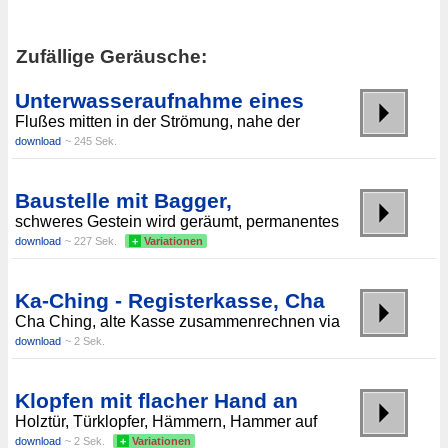
Zufällige Geräusche:
Unterwasseraufnahme eines
Flußes mitten in der Strömung, nahe der
download
~ 245 Sek.
Baustelle mit Bagger,
schweres Gestein wird geräumt, permanentes
download
~ 227 Sek.
+
Variationen
Ka-Ching - Registerkasse, Cha
Cha Ching, alte Kasse zusammenrechnen via
download
~ 2 Sek.
Klopfen mit flacher Hand an
Holztür, Türklopfer, Hämmern, Hammer auf
download
~ 2 Sek.
+
Variationen