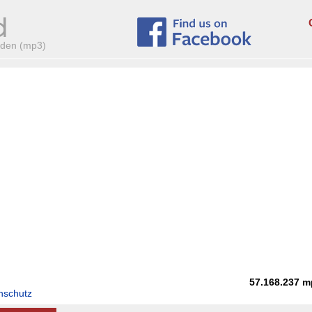
aden (mp3)
57.168.237
m
nschutz