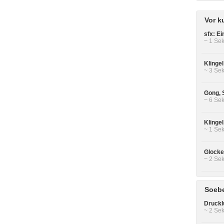
Vor k
sfx: E
~ 1 Sek
Klinge
~ 3 Sek
Gong, 
~ 6 Sek
Klinge
~ 1 Sek
Glocke
~ 2 Sek
Soebe
Druckl
~ 2 Sek