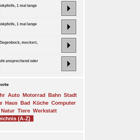
okpfeife, 1 mal lange
.
okpfeife, 1 mal lange
.
 Ziegenbock, meckert,
.
ht ansprechend oder
.
orte
hr
Auto
Motorrad
Bahn
Stadt
e
Haus
Bad
Küche
Computer
Natur
Tiere
Werkstatt
ichnis (A-Z)