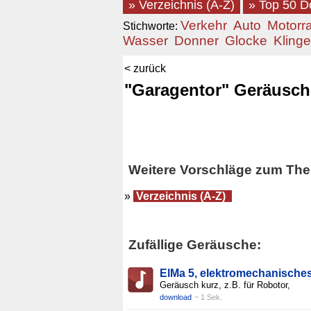
» Verzeichnis (A-Z)
» Top 50 
Verkehr
Auto
Motorr
Stichworte:
Wasser
Donner
Glocke
Klinge
< zurück
"Garagentor" Geräusch
Weitere Vorschläge zum The
»
Verzeichnis (A-Z)
Zufällige Geräusche:
ElMa 5, elektromechanische
Geräusch kurz, z.B. für Robotor,
download
~ 1 Sek.