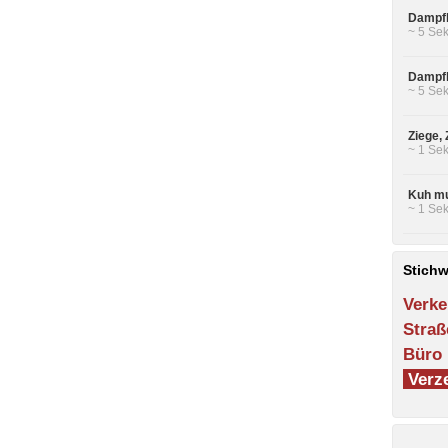
Dampfl
~ 5 Sek
Dampfl
~ 5 Sek
Ziege,
~ 1 Sek
Kuh mu
~ 1 Sek
Stichw
Verke
Straß
Büro
Verze