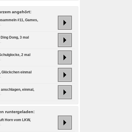
urzem angehört:
insammeln #11, Games,
.
l Ding Dong, 3 mal
.
Schulglocke, 2 mal
.
l, Glöckchen einmal
.
 anschlagen, einmal,
.
n runtergeladen:
uft Horn vom LKW,
.