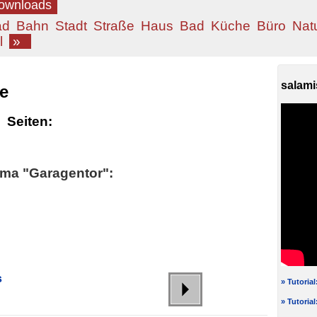
Downloads
ad
Bahn
Stadt
Straße
Haus
Bad
Küche
Büro
Nat
l
»
salami
e
Seiten:
ma "Garagentor":
s
» Tutoria
» Tutoria