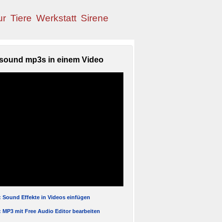
ur
Tiere
Werkstatt
Sirene
sound mp3s in einem Video
l: Sound Effekte in Videos einfügen
l: MP3 mit Free Audio Editor bearbeiten