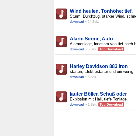
Wind heulen, Tonhöhe: tief,
Sturm, Durchzug, starker Wind, schne
download
~ 24 Sek.
Alarm Sirene, Auto
Alarmanlage, langsam von tief nach 
download
~ 5 Sek.
Top Download
Harley Davidson 883 Iron
starten, Elektrostarter und ein wenig
download
~ 5 Sek.
lauter Böller, Schuß oder
Explosion mit Hall, tiefe Tonlage
download
~ 1 Sek.
Top Download