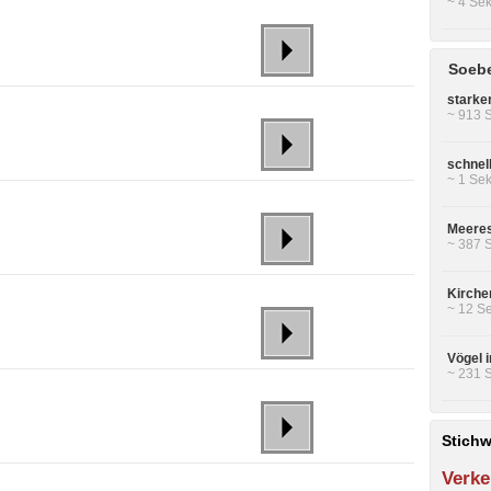
~ 4 Sek
Soebe
starke
~ 913 
schnel
~ 1 Sek
Meeres
~ 387 
Kirche
~ 12 Se
Vögel 
~ 231 
Stichw
Verke