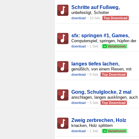
Schritte auf Fußweg,
unbefestigt, Schotter
download
~ 10 Sek.
Top Download
sfx: springen #1, Games,
Computerspiel, springen, hüpfen der
download
~ 1 Sek.
+
Variationen
langes tiefes lachen,
genüßlich, von einem Riesen, mit
download
~ 8 Sek.
Top Download
Gong, Schulglocke, 2 mal
anschlagen, langes ausklingen, auch 
download
~ 5 Sek.
Top Download
Zweig zerbrechen, Holz
knacken, Holz splittern
download
~ 1 Sek.
+
Variationen