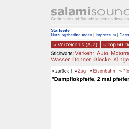
Geräusche und Sounds kostenlos downlo
Startseite
Nutzungsbedingungen
|
Impressum
|
Date
» Verzeichnis (A-Z)
» Top 50 
Verkehr
Auto
Motorr
Stichworte:
Wasser
Donner
Glocke
Klinge
< zurück
| »
Zug
»
Eisenbahn
»
Pfe
"Dampflokpfeife, 2 mal pfeife