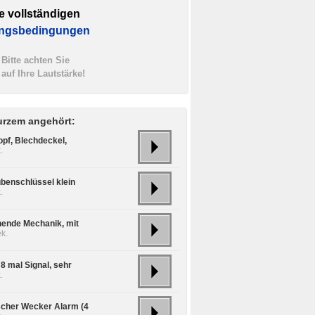
e vollständigen
ngsbedingungen
Bitte achten Sie
auf Ihre Lautstärke!
urzem angehört:
opf, Blechdeckel,
.
benschlüssel klein
.
hende Mechanik, mit
k.
8 mal Signal, sehr
.
scher Wecker Alarm (4