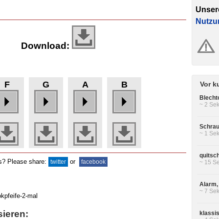
Unser
Nutzu
Download:
F
G
A
B
Vor k
Blecht
~ 2 Sek
Schrau
~ 1 Sek
quitsc
ds? Please share:
or
twitter
facebook
~ 15 Se
Alarm, 
~ 7 Sek
sieren:
klassi