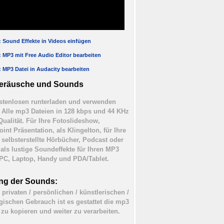
l: Sound Effekte in Videos einfügen
l: MP3 mit Free Audio Editor bearbeiten
l: MP3 Datei in Audacity bearbeiten
eräusche und Sounds
tenlosen runterladen und verwenden
). Alle mp3 Dateien in 128 kbps und 44 KHz
Qualität. Für Ihre Fotoslideshow,
int Präsentation, als Klingelton, für Ihre
 selbsterstellte Hörbücher, Podcast oder
 als lustige Soundeffekte für Ihren MP3
 PC, Laptop, Handy und PDA/Tablet.
ng der Sounds:
 privaten / persönlichen / künstlerischen /
ischen Gebrauch ist es gestattet die mp3
 zu kopieren und weiter zu verarbeiten.