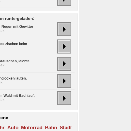
.
n runtergeladen:
r Regen mit Gewitter
Sek.
les zischen beim
.
rauschen, leichte
Sek.
nglocken läuten,
k.
im Wald mit Bachlauf,
Sek.
orte
hr
Auto
Motorrad
Bahn
Stadt