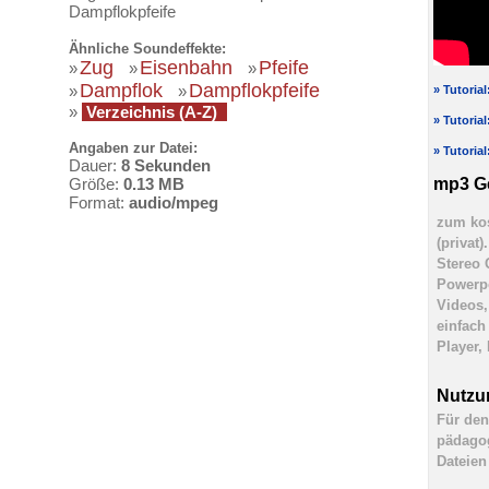
Dampflokpfeife
Ähnliche Soundeffekte:
Zug
Eisenbahn
Pfeife
»
»
»
Dampflok
Dampflokpfeife
»
»
» Tutoria
»
Verzeichnis (A-Z)
» Tutoria
Angaben zur Datei:
» Tutoria
Dauer:
8 Sekunden
mp3 G
Größe:
0.13 MB
Format:
audio/mpeg
zum kos
(privat
Stereo 
Powerpo
Videos,
einfach
Player,
Nutzu
Für den
pädagog
Dateien