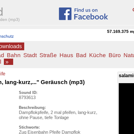
aden (mp3)
57.169.375
m
nschutz
Downloads
ad
Bahn
Stadt
Straße
Haus
Bad
Küche
Büro
Nat
l
»
ife
salami
n, lang-kurz,..." Geräusch (mp3)
Sound ID:
8793613
Beschreibung:
Dampflokpfeife, 2 mal pfeifen, lang-kurz,
ohne Pause, tiefe Tonlage
Stichworte:
Zug Eisenbahn Pfeife Dampflok