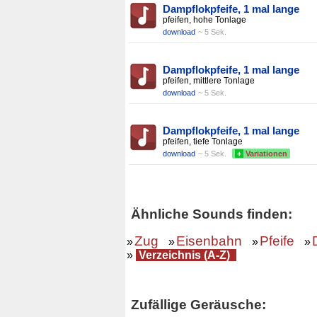
Dampflokpfeife, 1 mal lange
pfeifen, hohe Tonlage
download
~ 5 Sek.
Dampflokpfeife, 1 mal lange
pfeifen, mittlere Tonlage
download
~ 5 Sek.
Dampflokpfeife, 1 mal lange
pfeifen, tiefe Tonlage
download
~ 5 Sek.
+
Variationen
Ähnliche Sounds finden:
Zug
Eisenbahn
Pfeife
»
»
»
»
»
Verzeichnis (A-Z)
Zufällige Geräusche: