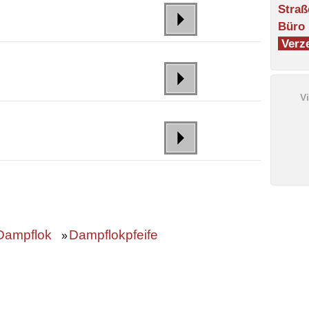
Straß
Büro
Verze
V
Dampflok
Dampflokpfeife
»