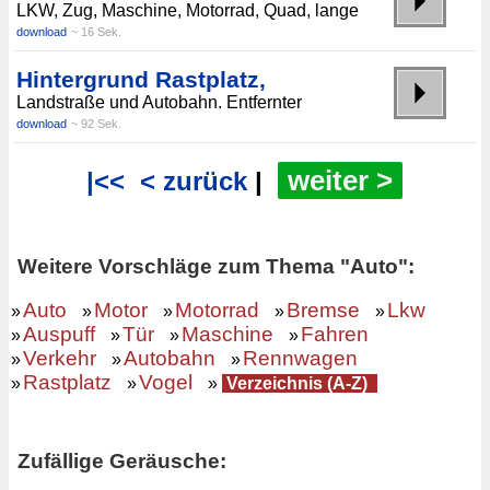
LKW, Zug, Maschine, Motorrad, Quad, lange
download
~ 16 Sek.
Hintergrund Rastplatz,
Landstraße und Autobahn. Entfernter
download
~ 92 Sek.
weiter >
|<<
< zurück
|
Weitere Vorschläge zum Thema "Auto":
Auto
Motor
Motorrad
Bremse
Lkw
»
»
»
»
»
Auspuff
Tür
Maschine
Fahren
»
»
»
»
Verkehr
Autobahn
Rennwagen
»
»
»
Rastplatz
Vogel
»
»
»
Verzeichnis (A-Z)
Zufällige Geräusche: