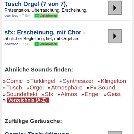
Tusch Orgel (7 von 7),
Präsentation, Überraschung, Erscheinung,
download
~ 7 Sek.
+
Variationen
sfx: Erscheinung, mit Chor -
ähnlicher Begleitung, tief, mit Orgel am
download
~ 7 Sek.
+
Variationen
Ähnliche Sounds finden:
Comic
Türklingel
Synthesizer
Klingelton
»
»
»
»
Tusch
Orgel
Atmosphäre
Fx Sound
»
»
»
»
Soundeffekt
Sfx
Atmos
Engel
Geist
»
»
»
»
»
»
Verzeichnis (A-Z)
Zufällige Geräusche: