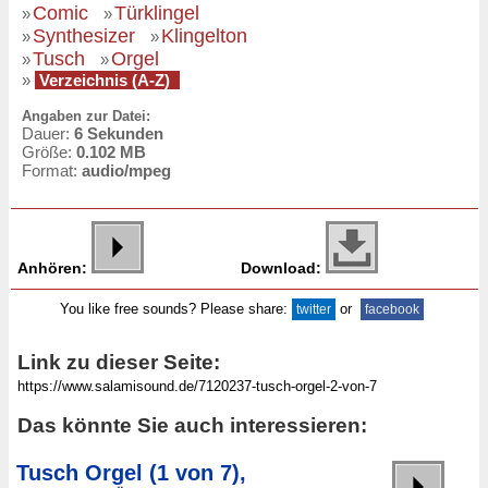
Comic
Türklingel
»
»
Synthesizer
Klingelton
»
»
Tusch
Orgel
»
»
»
Verzeichnis (A-Z)
Angaben zur Datei:
Dauer:
6 Sekunden
Größe:
0.102 MB
Format:
audio/mpeg
Anhören:
Download:
You like free sounds? Please share:
or
twitter
facebook
Link zu dieser Seite:
Das könnte Sie auch interessieren:
Tusch Orgel (1 von 7),